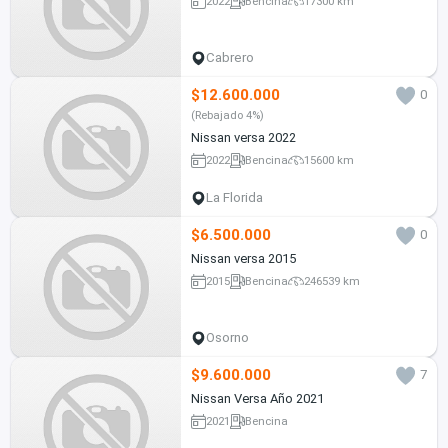
2022
Bencina
17300 km
Cabrero
$12.600.000
0
(Rebajado 4%)
Nissan versa 2022
2022
Bencina
15600 km
La Florida
$6.500.000
0
Nissan versa 2015
2015
Bencina
246539 km
Osorno
$9.600.000
7
Nissan Versa Año 2021
2021
Bencina