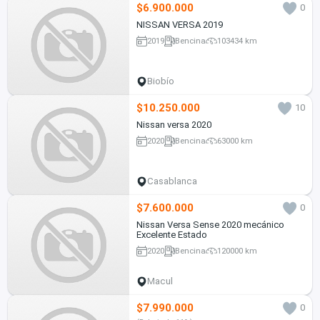
$6.900.000
0
NISSAN VERSA 2019
2019
Bencina
103434 km
Biobío
$10.250.000
10
Nissan versa 2020
2020
Bencina
63000 km
Casablanca
$7.600.000
0
Nissan Versa Sense 2020 mecánico
Excelente Estado
2020
Bencina
120000 km
Macul
$7.990.000
0