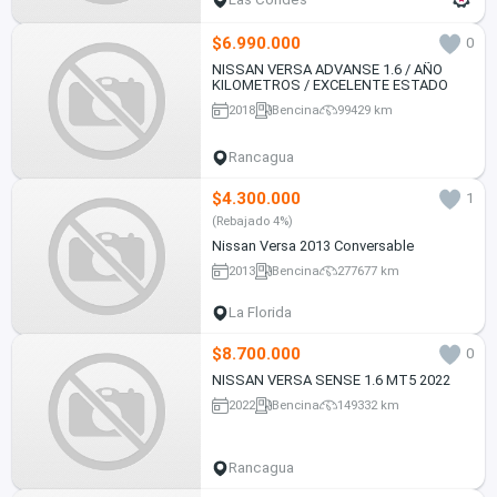
$6.990.000
0
NISSAN VERSA ADVANSE 1.6 / AÑO
KILOMETROS / EXCELENTE ESTADO
2018
Bencina
99429 km
Rancagua
$4.300.000
1
(Rebajado 4%)
Nissan Versa 2013 Conversable
2013
Bencina
277677 km
La Florida
$8.700.000
0
NISSAN VERSA SENSE 1.6 MT5 2022
2022
Bencina
149332 km
Rancagua