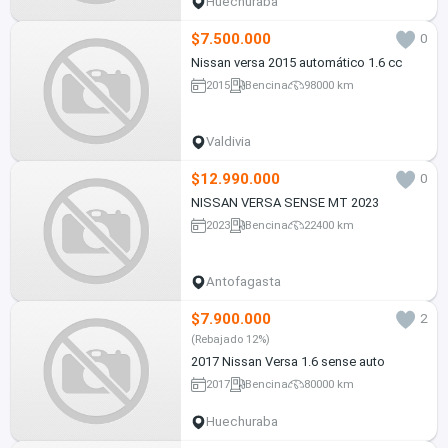
Huechuraba
$7.500.000
0
Nissan versa 2015 automático 1.6 cc
2015
Bencina
98000 km
Valdivia
$12.990.000
0
NISSAN VERSA SENSE MT 2023
2023
Bencina
22400 km
Antofagasta
$7.900.000
2
(Rebajado 12%)
2017 Nissan Versa 1.6 sense auto
2017
Bencina
80000 km
Huechuraba