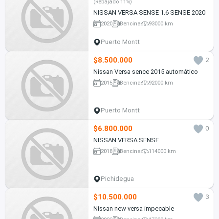
(Rebajado 11%)
NISSAN VERSA SENSE 1.6 SENSE 2020
2020
Bencina
93000 km
Puerto Montt
$8.500.000
2
Nissan Versa sence 2015 automático
2015
Bencina
92000 km
Puerto Montt
$6.800.000
0
NISSAN VERSA SENSE
2018
Bencina
114000 km
Pichidegua
$10.500.000
3
Nissan new versa impecable