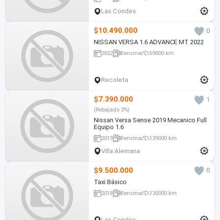
Las Condes
$10.490.000
0
NISSAN VERSA 1.6 ADVANCE MT 2022
2022
Bencina
59000 km
Recoleta
$7.390.000
1
(Rebajado 3%)
Nissan Versa Sense 2019 Mecanico Full
Equipo 1.6
2019
Bencina
139000 km
Villa Alemana
$9.500.000
0
Taxi Básico
2018
Bencina
130000 km
Las Condes