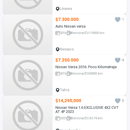
Linares
$7.300.000
1
Auto Nissan versa
2016
Bencina
119000 km
Renaico
$7.250.000
4
Nissan Versa 2016. Poco Kilometraje
2016
Bencina
50000 km
Talca
$14,290,000
0
Nissan Versa 1.6 EXCLUSIVE 4X2 CVT
AT 4P 2023
2023
Bencina
16174 km