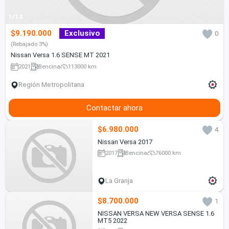
1/13
$9.190.000
Exclusivo
0
(Rebajado 3%)
Nissan Versa 1.6 SENSE MT 2021
2021
Bencina
113000 km
Región Metropolitana
Contactar ahora
$6.980.000
4
Nissan Versa 2017
2017
Bencina
76000 km
La Granja
$8.700.000
1
NISSAN VERSA NEW VERSA SENSE 1.6
MT5 2022