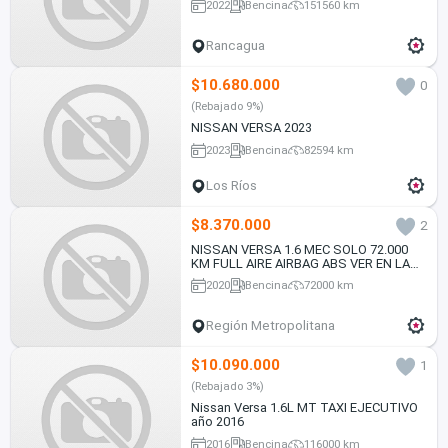
2022
Bencina
151560 km
Rancagua
$10.680.000
0
(Rebajado 9%)
NISSAN VERSA 2023
2023
Bencina
82594 km
Los Ríos
$8.370.000
2
NISSAN VERSA 1.6 MEC SOLO 72.000
KM FULL AIRE AIRBAG ABS VER EN LAS
CONDES 2020
2020
Bencina
72000 km
Región Metropolitana
$10.090.000
1
(Rebajado 3%)
Nissan Versa 1.6L MT TAXI EJECUTIVO
año 2016
2016
Bencina
116000 km