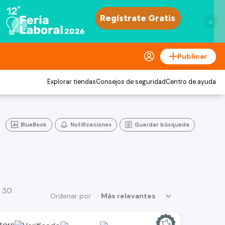
×
Publicar
Explorar tiendas
Consejos de seguridad
Centro de ayuda
BlueBook
Notificaciones
Guardar búsqueda
a 30
Ordenar por
Más relevantes
tors