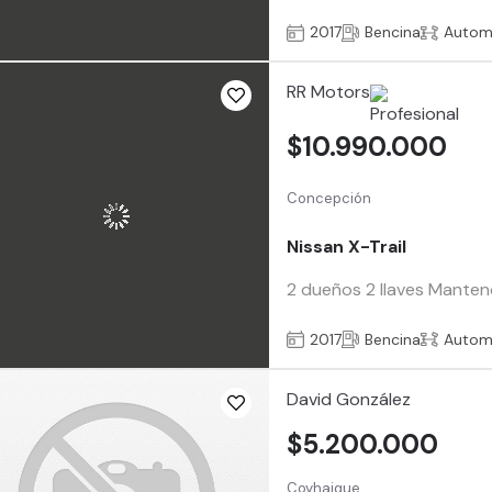
2017
Bencina
Autom
RR Motors
$10.990.000
Concepción
Nissan X-Trail
2 dueños 2 llaves Manten
2017
Bencina
Autom
David González
$5.200.000
Coyhaique