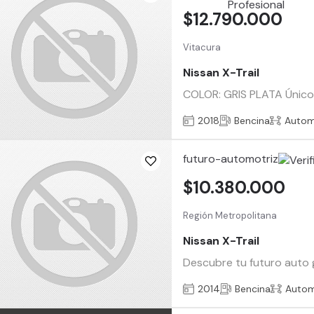
$12.790.000
Vitacura
Nissan X-Trail
COLOR: GRIS PLATA Único 
2018
Bencina
Autom
futuro-automotriz
$10.380.000
Región Metropolitana
Nissan X-Trail
Descubre tu futuro auto g
2014
Bencina
Autom