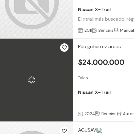
Nissan X-Trail
El xtrail más buscado, ré
2011
Bencina
Manua
Pau gutierrez arcos
$24.000.000
Talca
Nissan X-Trail
2024
Bencina
Auto
AGUSAVI