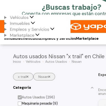
Vehículos
Inmuebles
Empleos y Servicios
Marketplace
Inmuebles
Vehículos
Empleos y Servicios
Marketplace
Autos usados Nissan "x trail" en Chile
Inicio
Vehículos
Autos Usados
Nissan
Exp
x trail
Nissan
Categoría
Enco
anun
Autos Usados (296)
Maquinaria pesada (9)