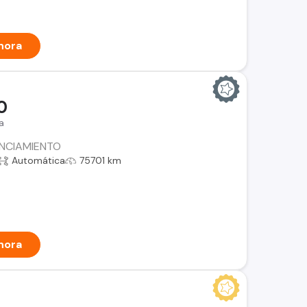
hora
0
a
ANCIAMIENTO
Automática
75701 km
hora