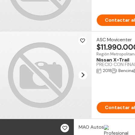
Contactar a
ASC Movicenter
$11.990.00
Región Metropolitan
Nissan X-Trail
PRECIO CON FIN
2018
Bencina
Contactar a
MAO Autos