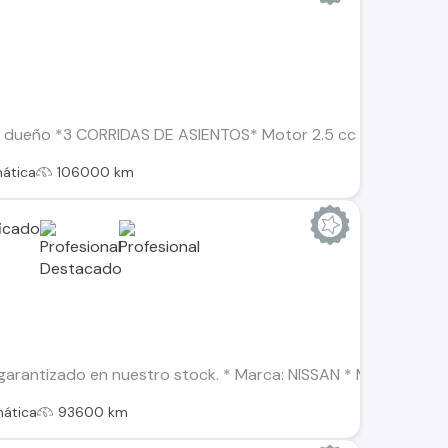
dueño *3 CORRIDAS DE ASIENTOS* Motor 2.5 cc / 171 HP / 4 ci
ática
106000 km
arantizado en nuestro stock. * Marca: NISSAN * Modelo: X-TRA
ática
93600 km