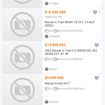
El Tabo
$16.490.000
1
(Rebajado 3%)
Nissan X-Trail 3ROW 7A CVT 2.5 AUT
(2022)
2022
Bencina
44594 km
La Reina
$13.990.000
2022 Nissan X-Trail 2.5 SENSE MC 4X2
2ROW CVT AT 5P.
2022
Bencina
64000 km
Macul
$9.990.000
Nissan X-trail 2017
2017
Bencina
155000 km
Osorno