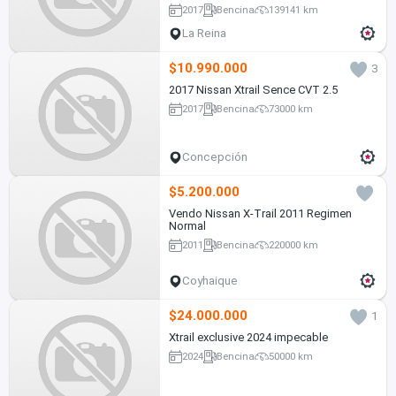
2017
Bencina
139141 km
La Reina
$10.990.000
3
2017 Nissan Xtrail Sence CVT 2.5
2017
Bencina
73000 km
Concepción
$5.200.000
Vendo Nissan X-Trail 2011 Regimen
Normal
2011
Bencina
220000 km
Coyhaique
$24.000.000
1
Xtrail exclusive 2024 impecable
2024
Bencina
50000 km