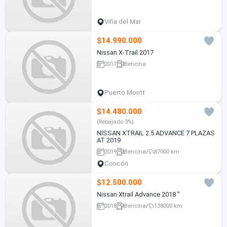
Viña del Mar
$14.990.000
Nissan X-Trail 2017
2017
Bencina
Puerto Montt
$14.480.000
(Rebajado 3%)
NISSAN XTRAIL 2.5 ADVANCE 7 PLAZAS
AT 2019
2019
Bencina
87000 km
Concón
$12.500.000
Nissan Xtrail Advance 2018 "
2018
Bencina
138000 km