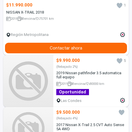
$11.990.000
1
NISSAN X-TRAIL 2018
2018
Bencina
75701 km
Región Metropolitana
Contactar ahora
$9.990.000
5
(Rebajado 2%)
2019 Nissan pathfinder 3.5 automatica
full equipo
2019
Bencina
80000 km
Oportunidad
Las Condes
$9.500.000
(Rebajado 4%)
2017 Nissan X-Trail 2.5 CVT Auto Sense
5A 4WD