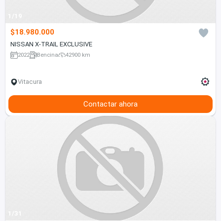
1/19
$18.980.000
NISSAN X-TRAIL EXCLUSIVE
2022
Bencina
42900 km
Vitacura
Contactar ahora
1/31