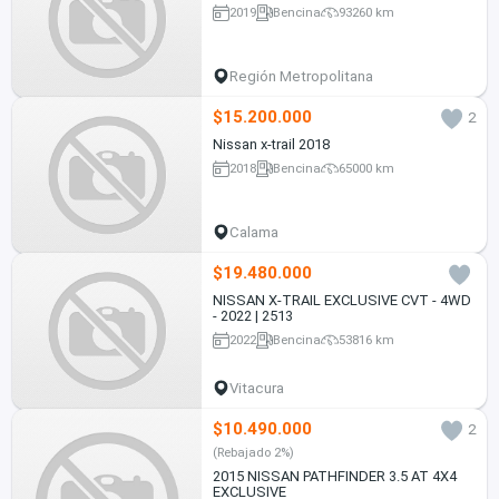
2019
Bencina
93260 km
Región Metropolitana
$15.200.000
2
Nissan x-trail 2018
2018
Bencina
65000 km
Calama
$19.480.000
NISSAN X-TRAIL EXCLUSIVE CVT - 4WD
- 2022 | 2513
2022
Bencina
53816 km
Vitacura
$10.490.000
2
(Rebajado 2%)
2015 NISSAN PATHFINDER 3.5 AT 4X4
EXCLUSIVE