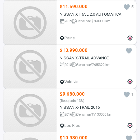
$11.590.000
5
NISSAN XTRAIL 2.0 AUTOMATICA
2019
Bencina
60000 km
Paine
$13.990.000
NISSAN X-TRAIL ADVANCE
2018
Bencina
85322 km
Valdivia
$9.680.000
1
(Rebajado 13%)
NISSAN X-TRAIL 2016
2016
Bencina
133000 km
Los Ríos
$10.980.000