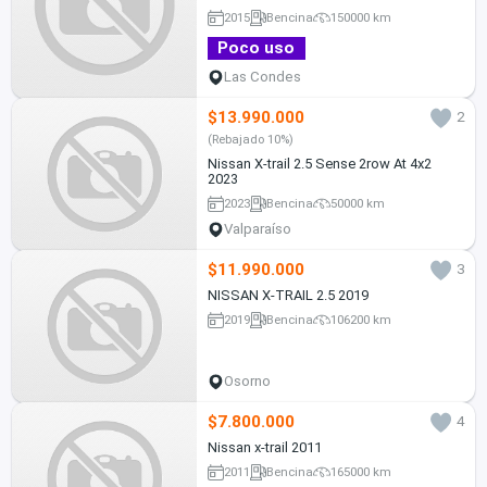
2015
Bencina
150000 km
Poco uso
Las Condes
$13.990.000
2
(Rebajado 10%)
Nissan X-trail 2.5 Sense 2row At 4x2
2023
2023
Bencina
50000 km
Valparaíso
$11.990.000
3
NISSAN X-TRAIL 2.5 2019
2019
Bencina
106200 km
Osorno
$7.800.000
4
Nissan x-trail 2011
2011
Bencina
165000 km