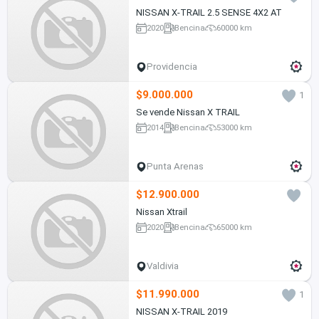
NISSAN X-TRAIL 2.5 SENSE 4X2 AT
2020
Bencina
60000 km
Providencia
$9.000.000
1
Se vende Nissan X TRAIL
2014
Bencina
53000 km
Punta Arenas
$12.900.000
Nissan Xtrail
2020
Bencina
65000 km
Valdivia
$11.990.000
1
NISSAN X-TRAIL 2019