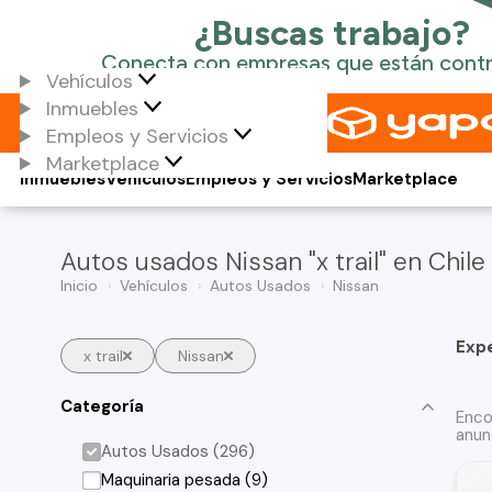
Vehículos
Inmuebles
Empleos y Servicios
Marketplace
Inmuebles
Vehículos
Empleos y Servicios
Marketplace
Autos usados Nissan "x trail" en Chile
Inicio
Vehículos
Autos Usados
Nissan
Exp
x trail
Nissan
Categoría
Enco
anun
Autos Usados (296)
Maquinaria pesada (9)