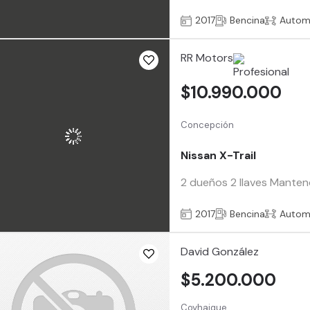
2017
Bencina
Autom
RR Motors
$10.990.000
Concepción
Nissan X-Trail
2 dueños 2 llaves Manten
2017
Bencina
Autom
David González
$5.200.000
Coyhaique