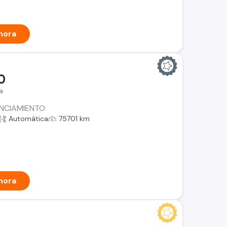
hora
0
a
ANCIAMIENTO
Automática
75701 km
hora