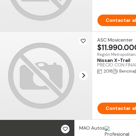
Contactar a
ASC Movicenter
$11.990.00
Región Metropolitan
Nissan X-Trail
PRECIO CON FIN
2018
Bencina
Contactar a
MAO Autos