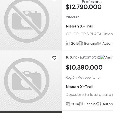
$12.790.000
Vitacura
Nissan X-Trail
COLOR: GRIS PLATA Único 
2018
Bencina
Autom
futuro-automotriz
$10.380.000
Región Metropolitana
Nissan X-Trail
Descubre tu futuro auto g
2014
Bencina
Autom