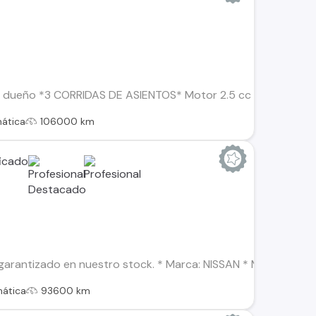
dueño *3 CORRIDAS DE ASIENTOS* Motor 2.5 cc / 171 HP / 4 ci
ática
106000 km
arantizado en nuestro stock. * Marca: NISSAN * Modelo: X-TRA
ática
93600 km