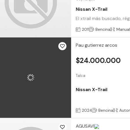
Nissan X-Trail
El xtrail más buscado, ré
2011
Bencina
Manua
Pau gutierrez arcos
$24.000.000
Talca
Nissan X-Trail
2024
Bencina
Auto
AGUSAVI