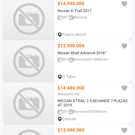
$14.990.000
Nissan X-Trail 2017
2017
Bencina
Puerto Montt
$12.500.000
Nissan Xtrail Advance 2018 "
2018
Bencina
138000 km
El Tabo
$14.480.000
(Rebajado 3%)
NISSAN XTRAIL 2.5 ADVANCE 7 PLAZAS
AT 2019
2019
Bencina
87000 km
Concón
$13.990.000