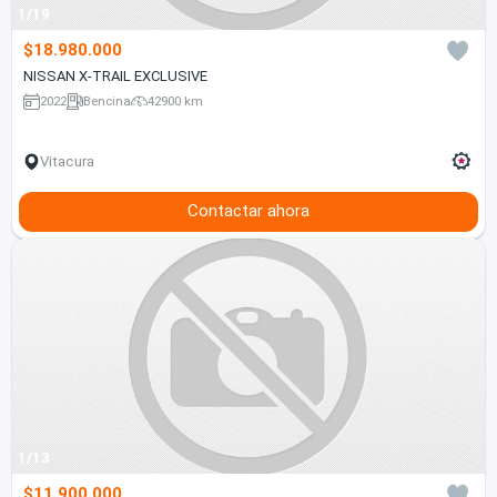
1/19
$18.980.000
NISSAN X-TRAIL EXCLUSIVE
2022
Bencina
42900 km
Vitacura
Contactar ahora
1/13
$11.900.000