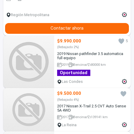
Región Metropolitana
Contactar ahora
$9.990.000
5
(Rebajado 2%)
2019 Nissan pathfinder 3.5 automatica
full equipo
2019
Bencina
80000 km
Oportunidad
Las Condes
$9.500.000
(Rebajado 4%)
2017 Nissan X-Trail 2.5 CVT Auto Sense
5A 4WD
2017
Bencina
139141 km
La Reina