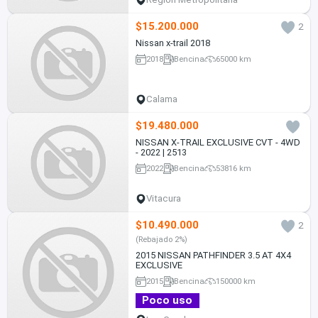
$15.200.000
2
Nissan x-trail 2018
2018
Bencina
65000 km
Calama
$19.480.000
NISSAN X-TRAIL EXCLUSIVE CVT - 4WD
- 2022 | 2513
2022
Bencina
53816 km
Vitacura
$10.490.000
2
(Rebajado 2%)
2015 NISSAN PATHFINDER 3.5 AT 4X4
EXCLUSIVE
2015
Bencina
150000 km
Poco uso