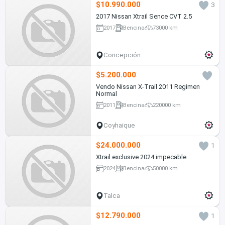
$10.990.000
3
2017 Nissan Xtrail Sence CVT 2.5
2017
Bencina
73000 km
Concepción
$5.200.000
Vendo Nissan X-Trail 2011 Regimen
Normal
2011
Bencina
220000 km
Coyhaique
$24.000.000
1
Xtrail exclusive 2024 impecable
2024
Bencina
50000 km
Talca
$12.790.000
1