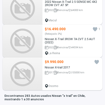
2022 Nissan X-Trail 2.5 SENSE MC 4X2
2ROW CVT AT 5P.
2022
Bencina
64000 km
Macul
$16.490.000
1
(Rebajado 3%)
Nissan X-Trail 3ROW 7A CVT 2.5 AUT
(2022)
2022
Bencina
44594 km
La Reina
$9.990.000
Nissan X-trail 2017
2017
Bencina
155000 km
Osorno
Encontramos 283 Autos usados Nissan "x trail" en Chile,
mostrando 1 a 30 anuncios