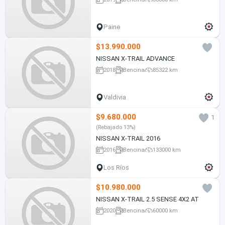
Paine
$13.990.000
NISSAN X-TRAIL ADVANCE
2018
Bencina
85322 km
Valdivia
$9.680.000
1
(Rebajado 13%)
NISSAN X-TRAIL 2016
2016
Bencina
133000 km
Los Ríos
$10.980.000
NISSAN X-TRAIL 2.5 SENSE 4X2 AT
2020
Bencina
60000 km