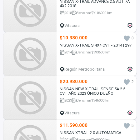
NISSAN X-TRAIL ADVANCE 2.5 AUT 7A
4X2 2018
2018
Bencina
106000 km
Vitacura
$10.380.000
3
NISSAN X-TRAIL S 4X4 CVT - 2014 | 297
2014
Bencina
93600 km
Región Metropolitana
$20.980.000
2
NISSAN NEW X-TRAIL SENSE 5A 2.5
CVT AÑO 2023 ÚNICO DUEÑO
2023
Bencina
46000 km
Vitacura
$11.590.000
5
NISSAN XTRAIL 2.0 AUTOMATICA
2019
Bencina
60000 km