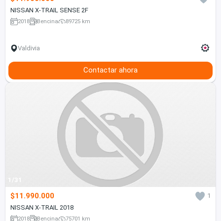
NISSAN X-TRAIL SENSE 2F
2018
Bencina
89725 km
Valdivia
Contactar ahora
1/31
$11.990.000
1
NISSAN X-TRAIL 2018
2018
Bencina
75701 km