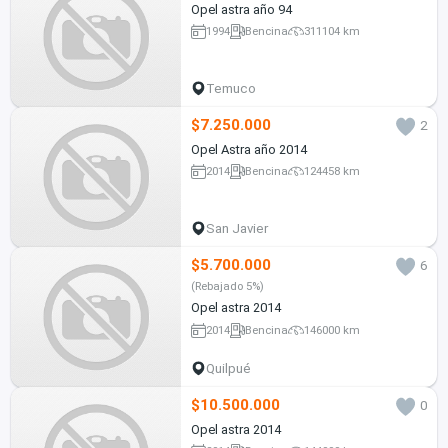
Opel astra año 94
1994
Bencina
311104 km
Temuco
$7.250.000
2
Opel Astra año 2014
2014
Bencina
124458 km
San Javier
$5.700.000
6
(Rebajado 5%)
Opel astra 2014
2014
Bencina
146000 km
Quilpué
$10.500.000
0
Opel astra 2014