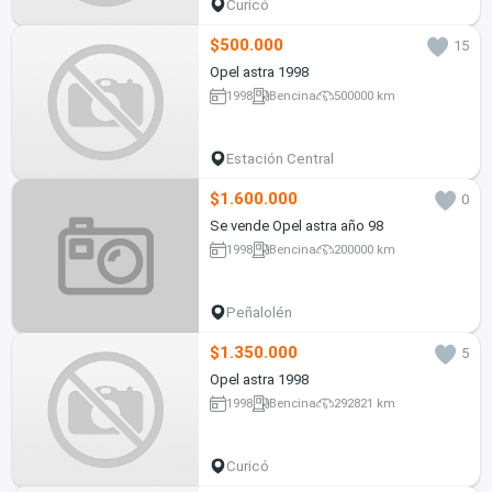
Curicó
$500.000
15
Opel astra 1998
1998
Bencina
500000 km
Estación Central
$1.600.000
0
Se vende Opel astra año 98
1998
Bencina
200000 km
Peñalolén
$1.350.000
5
Opel astra 1998
1998
Bencina
292821 km
Curicó