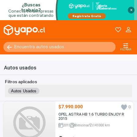
×
FILTRAR
Autos usados
Filtros aplicados
Autos Usados
$7.990.000
0
OPEL ASTRA HB 1.6 TURBO ENJOY R
2015
2015
Bencina
141000 km