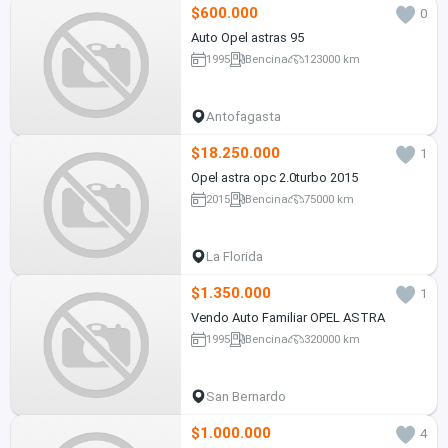
$600.000
0
Auto Opel astras 95
1995
Bencina
123000 km
Antofagasta
$18.250.000
1
Opel astra opc 2.0turbo 2015
2015
Bencina
75000 km
La Florida
$1.350.000
1
Vendo Auto Familiar OPEL ASTRA
1995
Bencina
320000 km
San Bernardo
$1.000.000
4