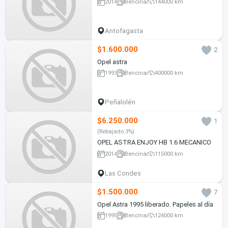
2014
Bencina
144000 km
Antofagasta
$1.600.000
2
Opel astra
1993
Bencina
400000 km
Peñalolén
$6.250.000
1
(Rebajado 3%)
OPEL ASTRA ENJOY HB 1.6 MECANICO
2014
Bencina
115000 km
Las Condes
$1.500.000
7
Opel Astra 1995 liberado. Papeles al día
1995
Bencina
124000 km