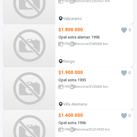
1993
Bencina
255927 km
Valparaíso
$1.800.000
3
Opel astra aleman 1996
1996
Bencina
85000 km
Rengo
$1.900.000
0
Opel astra 1995
1995
Bencina
35000 km
Villa Alemana
$1.400.000
0
Opel astra 1996
1996
Bencina
214933 km