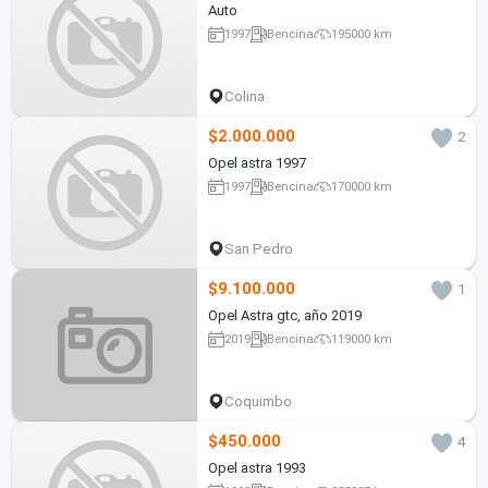
Auto
1997
Bencina
195000 km
Colina
$2.000.000
2
Opel astra 1997
1997
Bencina
170000 km
San Pedro
$9.100.000
1
Opel Astra gtc, año 2019
2019
Bencina
119000 km
Coquimbo
$450.000
4
Opel astra 1993