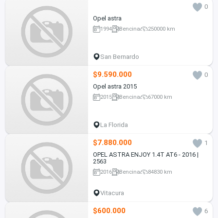
0
Opel astra
1994
Bencina
250000 km
San Bernardo
$9.590.000
0
Opel astra 2015
2015
Bencina
67000 km
La Florida
$7.880.000
1
OPEL ASTRA ENJOY 1.4T AT6 - 2016 |
2563
2016
Bencina
84830 km
Vitacura
$600.000
6