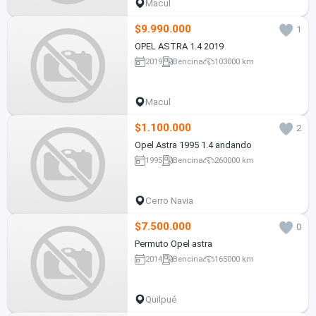
Macul
$9.990.000
1
OPEL ASTRA 1.4 2019
2019
Bencina
103000 km
Macul
$1.100.000
2
Opel Astra 1995 1.4 andando
1995
Bencina
260000 km
Cerro Navia
$7.500.000
0
Permuto Opel astra
2014
Bencina
165000 km
Quilpué