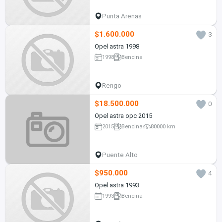
Punta Arenas
$1.600.000
3
Opel astra 1998
1998
Bencina
Rengo
$18.500.000
0
Opel astra opc 2015
2015
Bencina
80000 km
Puente Alto
$950.000
4
Opel astra 1993
1993
Bencina