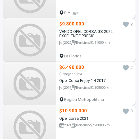
O'Higgins
$9.800.000
2
VENDO OPEL CORSA GS 2022
EXCELENTE PRECIO
2022
Bencina
31000 km
La Florida
$6.490.000
2
(Rebajado 7%)
Opel Corsa Enjoy 1.4 2017
2017
Bencina
108000 km
Región Metropolitana
$10.900.000
3
Opel corsa 2021
2021
Bencina
20800 km