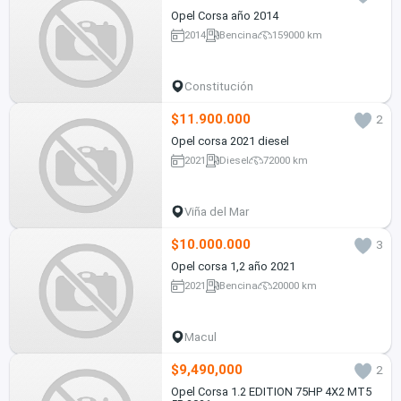
Opel Corsa año 2014
2014
Bencina
159000 km
Constitución
$11.900.000
2
Opel corsa 2021 diesel
2021
Diesel
72000 km
Viña del Mar
$10.000.000
3
Opel corsa 1,2 año 2021
2021
Bencina
20000 km
Macul
$9,490,000
2
Opel Corsa 1.2 EDITION 75HP 4X2 MT5