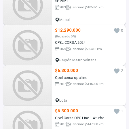
5P 2021
2021
Bencina
105821 km
Macul
$12.290.000
0
(Rebajado 5%)
OPEL CORSA 2024
2024
Bencina
65418 km
Región Metropolitana
$6.300.000
2
Opel corsa opc line
2015
Bencina
146000 km
Lota
$6.300.000
1
Opel Corsa OPC Line 1.4 turbo
2016
Bencina
147000 km