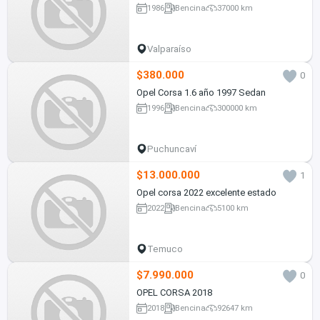
1986
Bencina
37000 km
Valparaíso
$380.000
0
Opel Corsa 1.6 año 1997 Sedan
1996
Bencina
300000 km
Puchuncaví
$13.000.000
1
Opel corsa 2022 excelente estado
2022
Bencina
5100 km
Temuco
$7.990.000
0
OPEL CORSA 2018
2018
Bencina
92647 km