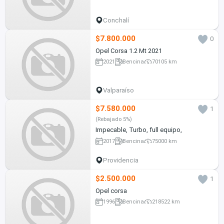
Conchalí
$7.800.000
0
Opel Corsa 1.2 Mt 2021
2021
Bencina
70105 km
Valparaíso
$7.580.000
1
(Rebajado 5%)
Impecable, Turbo, full equipo,
2017
Bencina
75000 km
Providencia
$2.500.000
1
Opel corsa
1996
Bencina
218522 km