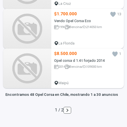
La Cruz
$1.700.000
13
Vendo Opel Corsa Eco
1996
Bencina
214050 km
La Florida
$8.500.000
1
Opel corsa d 1.4 t forjado 2014
2014
Bencina
109000 km
Maipú
Encontramos 48 Opel Corsa en Chile, mostrando 1 a 30 anuncios
1 / 2