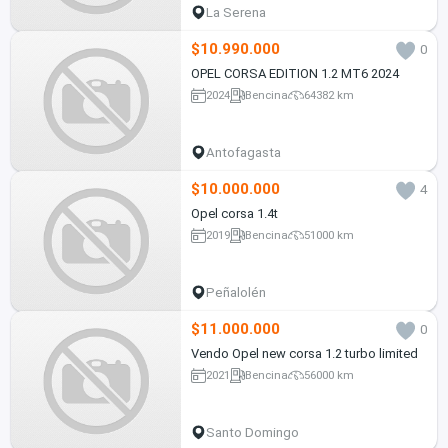
La Serena
$10.990.000
0
OPEL CORSA EDITION 1.2 MT6 2024
2024
Bencina
64382 km
Antofagasta
$10.000.000
4
Opel corsa 1.4t
2019
Bencina
51000 km
Peñalolén
$11.000.000
0
Vendo Opel new corsa 1.2 turbo limited
2021
Bencina
56000 km
Santo Domingo