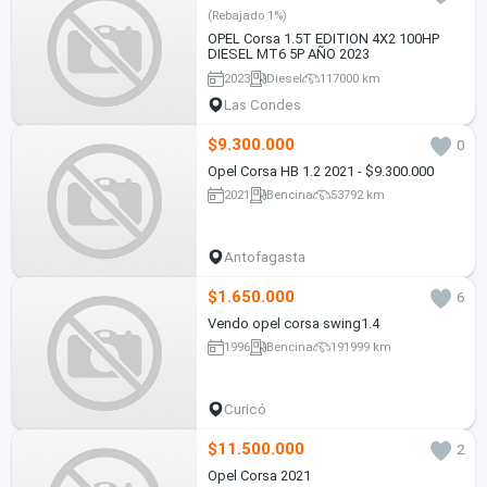
(Rebajado 1%)
OPEL Corsa 1.5T EDITION 4X2 100HP
DIESEL MT6 5P AÑO 2023
2023
Diesel
117000 km
Las Condes
$9.300.000
0
Opel Corsa HB 1.2 2021 - $9.300.000
2021
Bencina
53792 km
Antofagasta
$1.650.000
6
Vendo opel corsa swing1.4
1996
Bencina
191999 km
Curicó
$11.500.000
2
Opel Corsa 2021