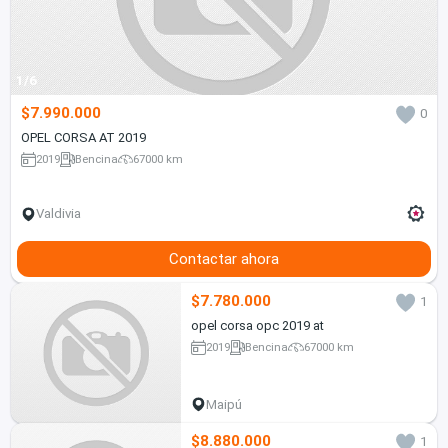
1/6
$7.990.000
0
OPEL CORSA AT 2019
2019
Bencina
67000 km
Valdivia
Contactar ahora
$7.780.000
1
opel corsa opc 2019 at
2019
Bencina
67000 km
Maipú
$8.880.000
1