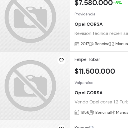
$7.580.000
-5%
Providencia
Opel CORSA
Revisión técnica recién s
2017
Bencina
Manua
Felipe Tobar
$11.500.000
Valparaíso
Opel CORSA
Vendo Opel corsa 1.2 Tur
1986
Bencina
Manua
Kovacs