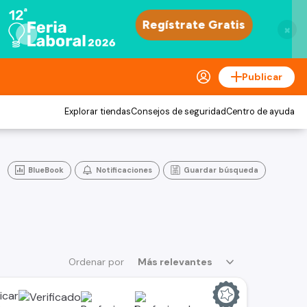
×
Publicar
Explorar tiendas
Consejos de seguridad
Centro de ayuda
BlueBook
Notificaciones
Guardar búsqueda
Ordenar por
Más relevantes
icar