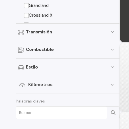
Grandland
Crossland X
Meriva
Transmisión
Antara
Grandland X
Combustible
Insignia
Vectra
Estilo
Kilómetros
Palabras claves