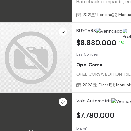
Hatchback compacto, econó
2021
Bencina
Manua
BUYCARS
$8.880.000
-1%
Las Condes
Opel Corsa
OPEL CORSA EDITION 1.5L D
2023
Diesel
Manual
Valo Automotriz
$7.780.000
Maipú