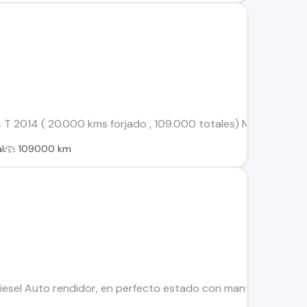
 T 2014 ( 20.000 kms forjado , 109.000 totales) Motor forjado
l
109000 km
sel Auto rendidor, en perfecto estado con mantenimiento al d