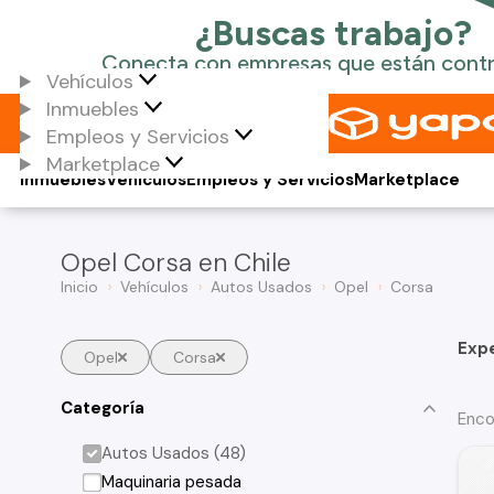
Vehículos
Inmuebles
Empleos y Servicios
Marketplace
Inmuebles
Vehículos
Empleos y Servicios
Marketplace
Opel Corsa en Chile
Inicio
Vehículos
Autos Usados
Opel
Corsa
Exp
Opel
Corsa
Categoría
Enco
Autos Usados (48)
Maquinaria pesada