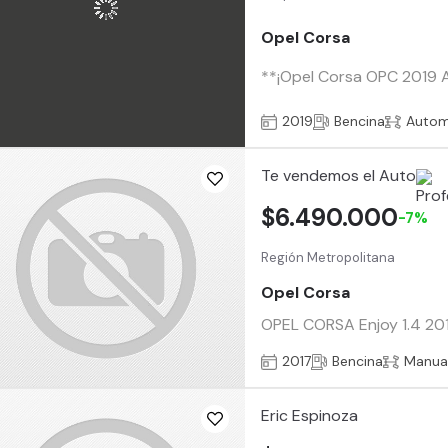
Opel Corsa
**¡Opel Corsa OPC 2019 Au
2019
Bencina
Autom
Te vendemos el Auto
$6.490.000
-7%
Región Metropolitana
Opel Corsa
OPEL CORSA Enjoy 1.4 2017
2017
Bencina
Manua
Eric Espinoza