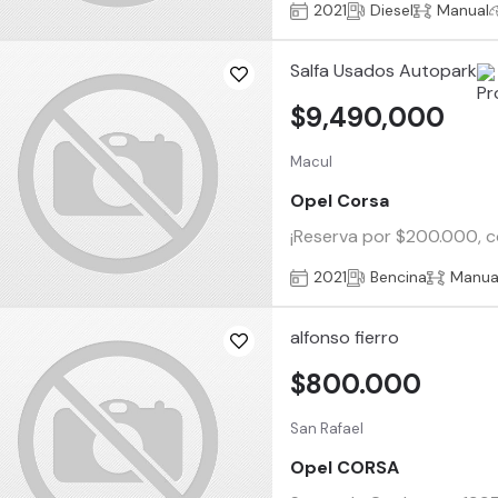
2021
Diesel
Manual
Salfa Usados Autopark
$9,490,000
Macul
Opel Corsa
¡Reserva por $200.000, c
2021
Bencina
Manua
alfonso fierro
$800.000
San Rafael
Opel CORSA