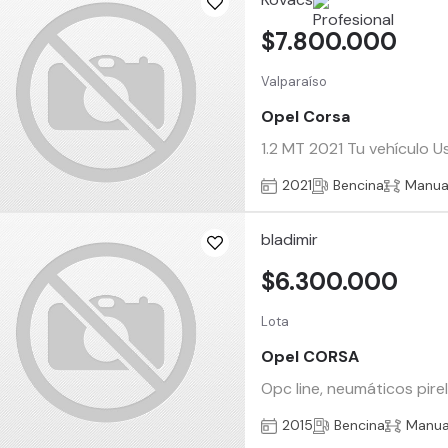
$7.800.000
Valparaíso
Opel Corsa
1.2 MT 2021 Tu vehículo U
2021
Bencina
Manua
bladimir
$6.300.000
Lota
Opel CORSA
Opc line, neumáticos pire
2015
Bencina
Manua