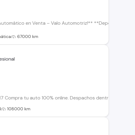
tomático en Venta – Valo Automotriz!** **Deportivo, moderno 
ática
67000 km
 Compra tu auto 100% online. Despachos dentro de la RM y Reg
l
108000 km