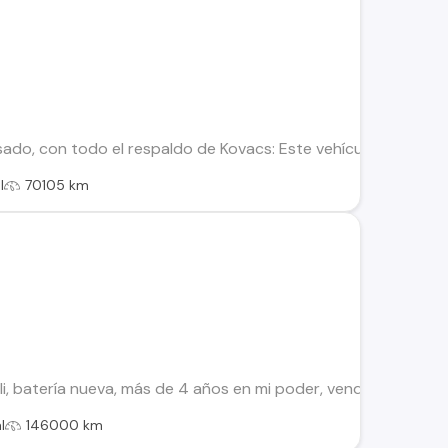
sado, con todo el respaldo de Kovacs: Este vehículo ha sido s
l
70105 km
lli, batería nueva, más de 4 años en mi poder, vendo o puedo
l
146000 km