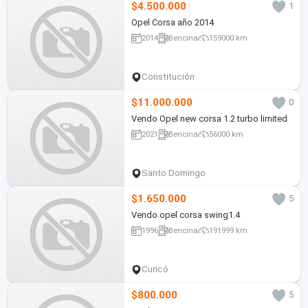
$4.500.000
1
Opel Corsa año 2014
2014
Bencina
159000 km
Constitución
$11.000.000
0
Vendo Opel new corsa 1.2 turbo limited
2021
Bencina
56000 km
Santo Domingo
$1.650.000
5
Vendo opel corsa swing1.4
1996
Bencina
191999 km
Curicó
$800.000
5