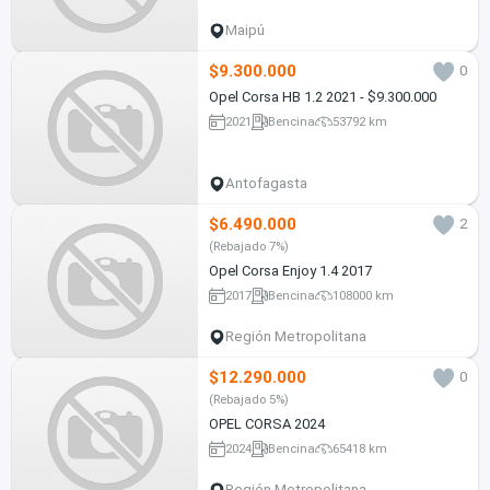
Maipú
$9.300.000
0
Opel Corsa HB 1.2 2021 - $9.300.000
2021
Bencina
53792 km
Antofagasta
$6.490.000
2
(Rebajado 7%)
Opel Corsa Enjoy 1.4 2017
2017
Bencina
108000 km
Región Metropolitana
$12.290.000
0
(Rebajado 5%)
OPEL CORSA 2024
2024
Bencina
65418 km
Región Metropolitana