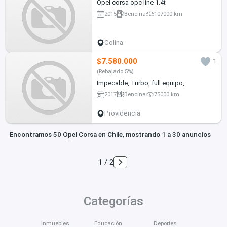
Opel corsa opc line 1.4t
2015
Bencina
107000 km
Colina
$7.580.000
1
(Rebajado 5%)
Impecable, Turbo, full equipo,
2017
Bencina
75000 km
Providencia
Encontramos 50 Opel Corsa en Chile, mostrando 1 a 30 anuncios
1 / 2
Categorías
Inmuebles
Educación
Deportes