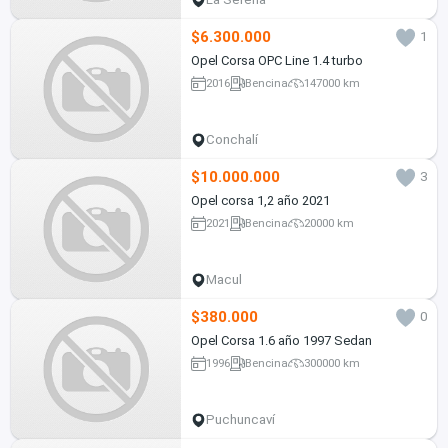
$6.300.000
1
Opel Corsa OPC Line 1.4 turbo
2016
Bencina
147000 km
Conchalí
$10.000.000
3
Opel corsa 1,2 año 2021
2021
Bencina
20000 km
Macul
$380.000
0
Opel Corsa 1.6 año 1997 Sedan
1996
Bencina
300000 km
Puchuncaví