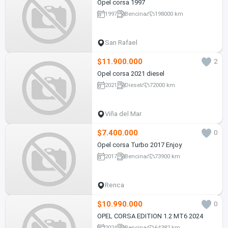
Opel corsa 1997
1997
Bencina
198000 km
San Rafael
$11.900.000
2
Opel corsa 2021 diesel
2021
Diesel
72000 km
Viña del Mar
$7.400.000
0
Opel corsa Turbo 2017 Enjoy
2017
Bencina
73900 km
Renca
$10.990.000
0
OPEL CORSA EDITION 1.2 MT6 2024
2024
Bencina
64382 km