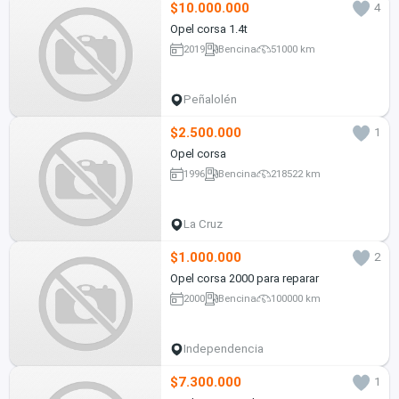
$10.000.000
4
Opel corsa 1.4t
2019
Bencina
51000 km
Peñalolén
$2.500.000
1
Opel corsa
1996
Bencina
218522 km
La Cruz
$1.000.000
2
Opel corsa 2000 para reparar
2000
Bencina
100000 km
Independencia
$7.300.000
1