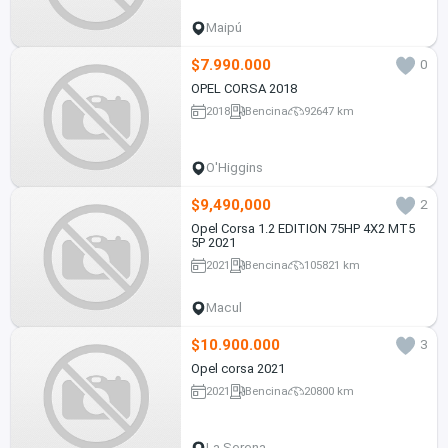
Maipú
$7.990.000
0
OPEL CORSA 2018
2018
Bencina
92647 km
O'Higgins
$9,490,000
2
Opel Corsa 1.2 EDITION 75HP 4X2 MT5
5P 2021
2021
Bencina
105821 km
Macul
$10.900.000
3
Opel corsa 2021
2021
Bencina
20800 km
La Serena