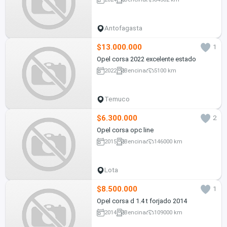
Antofagasta
$13.000.000
1
Opel corsa 2022 excelente estado
2022
Bencina
5100 km
Temuco
$6.300.000
2
Opel corsa opc line
2015
Bencina
146000 km
Lota
$8.500.000
1
Opel corsa d 1.4 t forjado 2014
2014
Bencina
109000 km