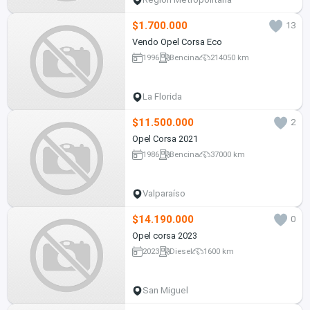
$1.700.000
13
Vendo Opel Corsa Eco
1996
Bencina
214050 km
La Florida
$11.500.000
2
Opel Corsa 2021
1986
Bencina
37000 km
Valparaíso
$14.190.000
0
Opel corsa 2023
2023
Diesel
1600 km
San Miguel