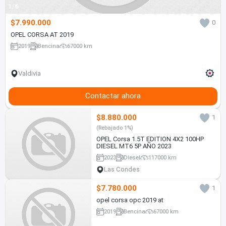
1/6
$7.990.000
0
OPEL CORSA AT 2019
2019
Bencina
67000 km
Valdivia
Contactar ahora
$8.880.000
1
(Rebajado 1%)
OPEL Corsa 1.5T EDITION 4X2 100HP
DIESEL MT6 5P AÑO 2023
2023
Diesel
117000 km
Las Condes
$7.780.000
1
opel corsa opc 2019 at
2019
Bencina
67000 km