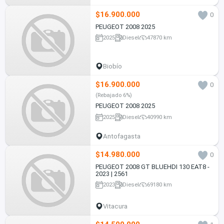
$16.900.000
0
PEUGEOT 2008 2025
2025
Diesel
47870 km
Biobío
$16.900.000
0
(Rebajado 6%)
PEUGEOT 2008 2025
2025
Diesel
40990 km
Antofagasta
$14.980.000
0
PEUGEOT 2008 GT BLUEHDI 130 EAT8 -
2023 | 2561
2023
Diesel
69180 km
Vitacura