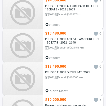
$14.500.000
1
PEUGEOT 2008 ALLURE PACK BLUEHDI
130EAT8 - 2023 | 2663
2023
Diesel
35537 km
Vitacura
$13.480.000
0
PEUGEOT 2008 ACTIVE PACK PURETECH
130 EAT8 - 2022 | 2640
2022
Bencina
25451 km
Vitacura
$12.490.000
0
PEUGEOT 2008 DIÉSEL MT. 2021
2021
Diesel
100000 km
Puerto Montt
$10.000.000
5
Peugeot station wagon vendo