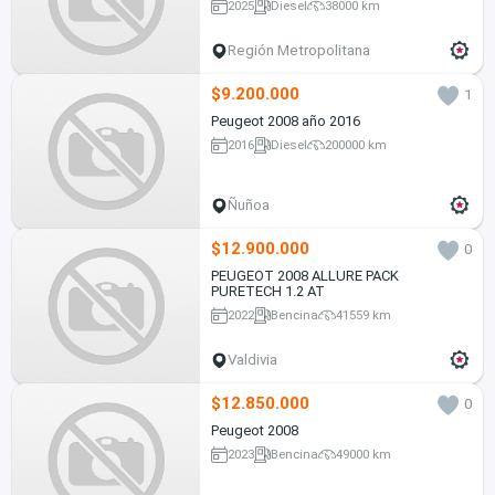
2025
Diesel
38000 km
Región Metropolitana
$9.200.000
1
Peugeot 2008 año 2016
2016
Diesel
200000 km
Ñuñoa
$12.900.000
0
PEUGEOT 2008 ALLURE PACK
PURETECH 1.2 AT
2022
Bencina
41559 km
Valdivia
$12.850.000
0
Peugeot 2008
2023
Bencina
49000 km