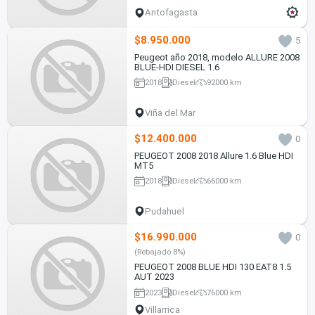
Antofagasta
$8.950.000
5
Peugeot año 2018, modelo ALLURE 2008
BLUE-HDI DIESEL 1.6
2018
Diesel
92000 km
Viña del Mar
$12.400.000
0
PEUGEOT 2008 2018 Allure 1.6 Blue HDI
MT5
2018
Diesel
66000 km
Pudahuel
$16.990.000
0
(Rebajado 8%)
PEUGEOT 2008 BLUE HDI 130 EAT8 1.5
AUT 2023
2023
Diesel
76000 km
Villarrica