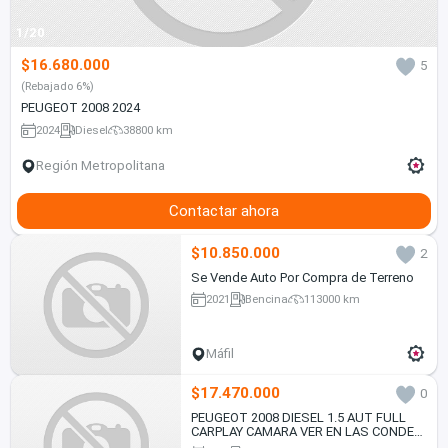
1/20
$16.680.000
5
(Rebajado 6%)
PEUGEOT 2008 2024
2024
Diesel
38800 km
Región Metropolitana
Contactar ahora
$10.850.000
2
Se Vende Auto Por Compra de Terreno
2021
Bencina
113000 km
Máfil
$17.470.000
0
PEUGEOT 2008 DIESEL 1.5 AUT FULL
CARPLAY CAMARA VER EN LAS CONDES
2025