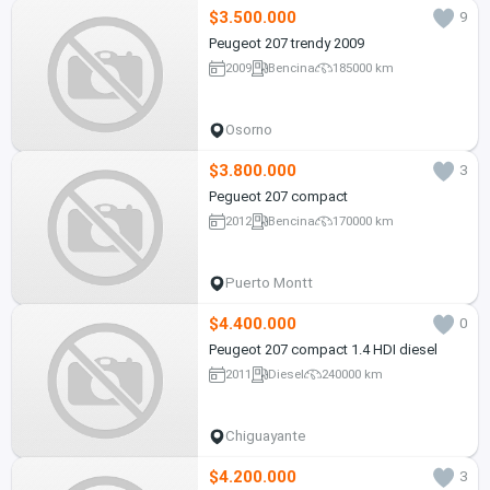
$3.500.000
9
Peugeot 207 trendy 2009
2009
Bencina
185000 km
Osorno
$3.800.000
3
Pegueot 207 compact
2012
Bencina
170000 km
Puerto Montt
$4.400.000
0
Peugeot 207 compact 1.4 HDI diesel
2011
Diesel
240000 km
Chiguayante
$4.200.000
3