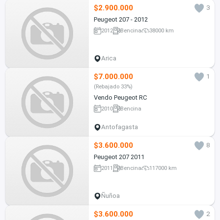
$2.900.000
3
Peugeot 207 - 2012
2012
Bencina
38000 km
Arica
$7.000.000
1
(Rebajado 33%)
Vendo Peugeot RC
2010
Bencina
Antofagasta
$3.600.000
8
Peugeot 207 2011
2011
Bencina
117000 km
Ñuñoa
$3.600.000
2