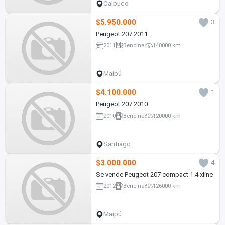
Calbuco
$5.950.000
3
Peugeot 207 2011
2011
Bencina
140000 km
Maipú
$4.100.000
1
Peugeot 207 2010
2010
Bencina
120000 km
Santiago
$3.000.000
4
Se vende Peugeot 207 compact 1.4 xline
2012
Bencina
126000 km
Maipú