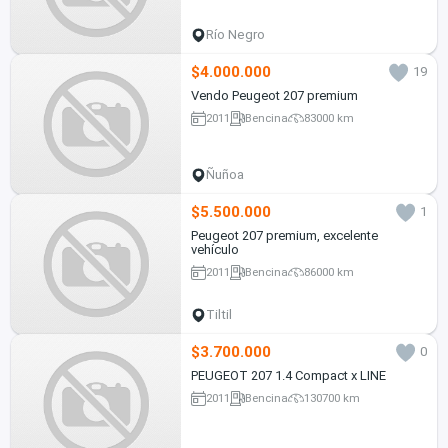
Río Negro
$4.000.000
19
Vendo Peugeot 207 premium
2011
Bencina
83000 km
Ñuñoa
$5.500.000
1
Peugeot 207 premium, excelente
vehículo
2011
Bencina
86000 km
Tiltil
$3.700.000
0
PEUGEOT 207 1.4 Compact x LINE
2011
Bencina
130700 km