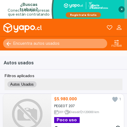
×
FILTRAR
Autos usados
Filtros aplicados
Autos Usados
$5.980.000
1
PEGEOT 207
2011
Diesel
120000 km
Poco uso