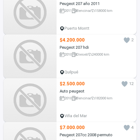
Peugeot 207 año 2011
2011
Bencina
158000 km
Puerto Montt
$4.200.000
2
Peugeot 207 hdi
2010
Diesel
240000 km
Quilpué
$2.500.000
12
Auto peugeot
2010
Bencina
182000 km
Viña del Mar
$7.000.000
4
Peugeot 207cc 2008 permuto