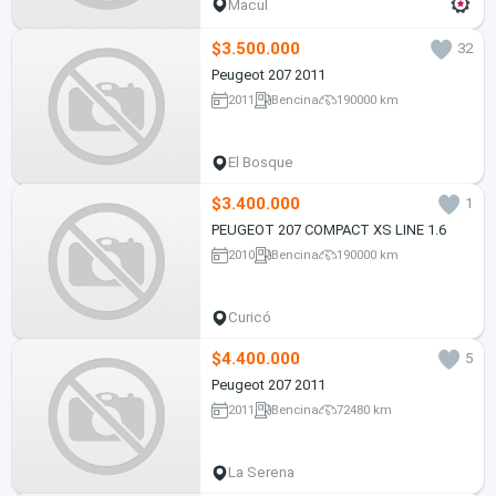
Macul
$3.500.000
32
Peugeot 207 2011
2011
Bencina
190000 km
El Bosque
$3.400.000
1
PEUGEOT 207 COMPACT XS LINE 1.6
2010
Bencina
190000 km
Curicó
$4.400.000
5
Peugeot 207 2011
2011
Bencina
72480 km
La Serena