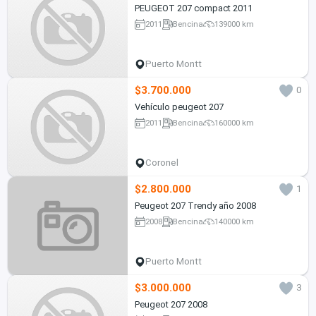
PEUGEOT 207 compact 2011
2011
Bencina
139000 km
Puerto Montt
$3.700.000
0
Vehículo peugeot 207
2011
Bencina
160000 km
Coronel
$2.800.000
1
Peugeot 207 Trendy año 2008
2008
Bencina
140000 km
Puerto Montt
$3.000.000
3
Peugeot 207 2008