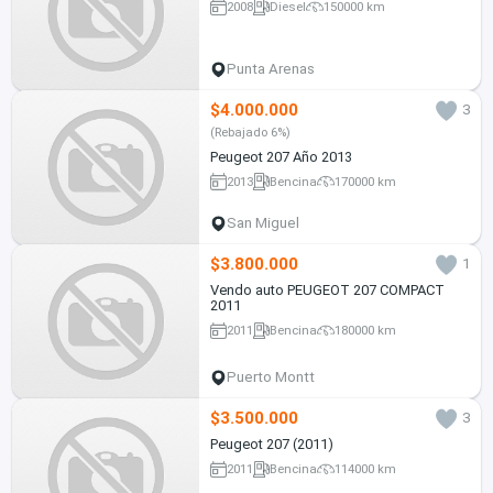
2008
Diesel
150000 km
Punta Arenas
$4.000.000
3
(Rebajado 6%)
Peugeot 207 Año 2013
2013
Bencina
170000 km
San Miguel
$3.800.000
1
Vendo auto PEUGEOT 207 COMPACT
2011
2011
Bencina
180000 km
Puerto Montt
$3.500.000
3
Peugeot 207 (2011)
2011
Bencina
114000 km