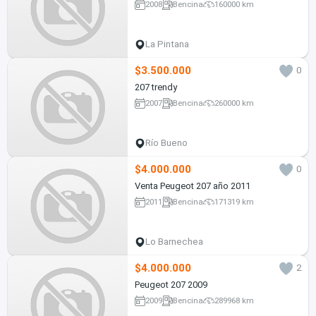
2008
Bencina
160000 km
La Pintana
$3.500.000
0
207 trendy
2007
Bencina
260000 km
Río Bueno
$4.000.000
0
Venta Peugeot 207 año 2011
2011
Bencina
171319 km
Lo Barnechea
$4.000.000
2
Peugeot 207 2009
2009
Bencina
289968 km