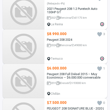
(Rebajado 4%)
2021 Peugeot 208 1.2 Puretech Auto
130HP GT
2021
Bencina
61175 km
La Reina
$8.990.000
3
Peugeot 208 2024
2024
Bencina
49000 km
Temuco
$6.000.000
1
Peugeot 208 Full Diésel 2015 – Muy
Económico – $6.000.000 conversable
2015
Diesel
193000 km
Chillán
$7.500.000
0
PEUGEOT 208 SIGNATURE BLUE - 2020 |