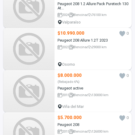
Peugeot 208 1.2 Allure Pack Puretech 130
At...
2024
Bencina
76100 km
Valparaíso
$10.990.000
0
Peugeot 208 Allure 1.2T 2023
2023
Bencina
29000 km
Osorno
$8.000.000
0
(Rebajado 6%)
Peugeot active
2015
Bencina
130000 km
Viña del Mar
$5.700.000
0
Peugeot 208
2015
Bencina
126000 km