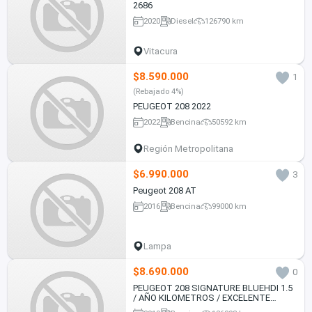
2686
2020
Diesel
126790 km
Vitacura
$8.590.000
1
(Rebajado 4%)
PEUGEOT 208 2022
2022
Bencina
50592 km
Región Metropolitana
$6.990.000
3
Peugeot 208 AT
2016
Bencina
99000 km
Lampa
$8.690.000
0
PEUGEOT 208 SIGNATURE BLUEHDI 1.5
/ AÑO KILOMETROS / EXCELENTE
ESTADO