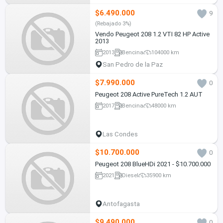
$6.490.000
9
(Rebajado 3%)
Vendo Peugeot 208 1.2 VTI 82 HP Active
2013
2013
Bencina
104000 km
San Pedro de la Paz
$7.990.000
0
Peugeot 208 Active PureTech 1.2 AUT
2017
Bencina
48000 km
Las Condes
$10.700.000
0
Peugeot 208 BlueHDi 2021 - $10.700.000
2021
Diesel
35900 km
Antofagasta
$9.490.000
0