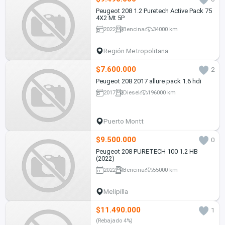
Peugeot 208 1.2 Puretech Active Pack 75
4X2 Mt 5P
2022
Bencina
34000 km
Región Metropolitana
$7.600.000
2
Peugeot 208 2017 allure pack 1.6 hdi
2017
Diesel
196000 km
Puerto Montt
$9.500.000
0
Peugeot 208 PURETECH 100 1.2 HB
(2022)
2022
Bencina
55000 km
Melipilla
$11.490.000
1
(Rebajado 4%)