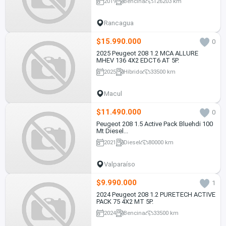
2019
Bencina
126203 km
Rancagua
$15.990.000
0
2025 Peugeot 208 1.2 MCA ALLURE
MHEV 136 4X2 EDCT6 AT 5P.
2025
Híbrido
33500 km
Macul
$11.490.000
0
Peugeot 208 1.5 Active Pack Bluehdi 100
Mt Diesel...
2021
Diesel
80000 km
Valparaíso
$9.990.000
1
2024 Peugeot 208 1.2 PURETECH ACTIVE
PACK 75 4X2 MT 5P.
2024
Bencina
33500 km