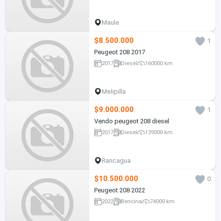
Maule
$8.500.000
1
Peugeot 208 2017
2017
Diesel
160000 km
Melipilla
$9.000.000
1
Vendo peugeot 208 diesel
2017
Diesel
139000 km
Rancagua
$10.500.000
0
Peugeot 208 2022
2022
Bencina
74000 km