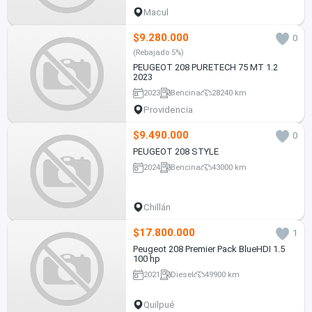
Macul
$9.280.000
0
(Rebajado 5%)
PEUGEOT 208 PURETECH 75 MT 1.2
2023
2023
Bencina
28240 km
Providencia
$9.490.000
0
PEUGEOT 208 STYLE
2024
Bencina
43000 km
Chillán
$17.800.000
1
Peugeot 208 Premier Pack BlueHDI 1.5
100 hp
2021
Diesel
49900 km
Quilpué