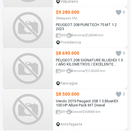
Valparaíso
$9.280.000
0
(Rebajado 5%)
PEUGEOT 208 PURETECH 75 MT 1.2
2023
2023
Bencina
28240 km
Providencia
$8.690.000
0
PEUGEOT 208 SIGNATURE BLUEHDI 1.5
/ AÑO KILOMETROS / EXCELENTE
ESTADO
2019
Bencina
126203 km
Rancagua
$8.500.000
2
Vendo 2019 Peugeot 208 1.5 BlueHDI
100 HP Allure Pack MT Diesel
2019
Diesel
58000 km
Antofagasta