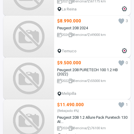
2021
Bencina
61175 km
La Reina
$8.990.000
3
Peugeot 208 2024
2024
Bencina
49000 km
Temuco
$9.500.000
0
Peugeot 208 PURETECH 100 1.2 HB
(2022)
2022
Bencina
55000 km
Melipilla
$11.490.000
1
(Rebajado 4%)
Peugeot 208 1.2 Allure Pack Puretech 130
At...
2024
Bencina
76100 km