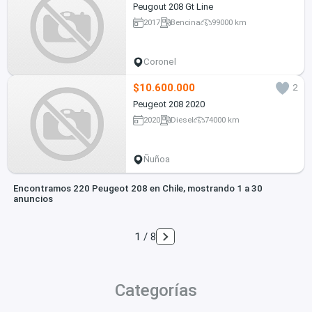
Peugout 208 Gt Line
2017
Bencina
99000 km
Coronel
$10.600.000
2
Peugeot 208 2020
2020
Diesel
74000 km
Ñuñoa
Encontramos 220 Peugeot 208 en Chile, mostrando 1 a 30
anuncios
1 / 8
Categorías