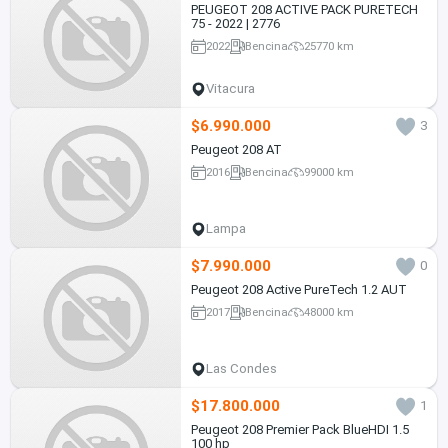
PEUGEOT 208 ACTIVE PACK PURETECH
75 - 2022 | 2776
2022
Bencina
25770 km
Vitacura
$6.990.000
3
Peugeot 208 AT
2016
Bencina
99000 km
Lampa
$7.990.000
0
Peugeot 208 Active PureTech 1.2 AUT
2017
Bencina
48000 km
Las Condes
$17.800.000
1
Peugeot 208 Premier Pack BlueHDI 1.5
100 hp