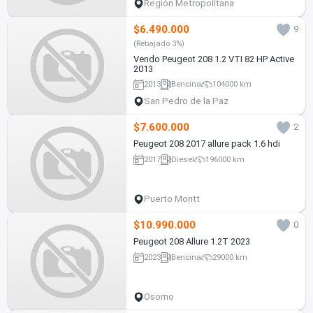
Región Metropolitana
$6.490.000
9
(Rebajado 3%)
Vendo Peugeot 208 1.2 VTI 82 HP Active
2013
2013
Bencina
104000 km
San Pedro de la Paz
$7.600.000
2
Peugeot 208 2017 allure pack 1.6 hdi
2017
Diesel
196000 km
Puerto Montt
$10.990.000
0
Peugeot 208 Allure 1.2T 2023
2023
Bencina
29000 km
Osorno