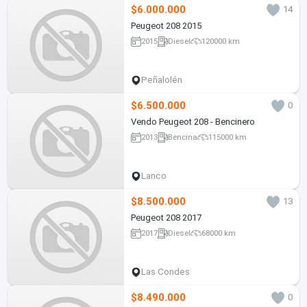
$6.000.000
14
Peugeot 208 2015
2015
Diesel
120000 km
Peñalolén
$6.500.000
0
Vendo Peugeot 208 - Bencinero
2013
Bencina
115000 km
Lanco
$8.500.000
13
Peugeot 208 2017
2017
Diesel
68000 km
Las Condes
$8.490.000
0