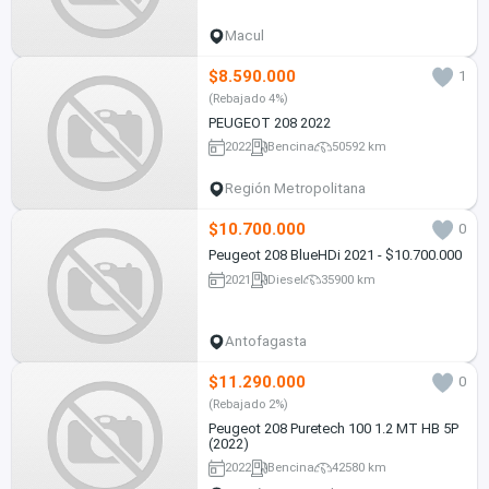
Macul
$8.590.000
1
(Rebajado 4%)
PEUGEOT 208 2022
2022
Bencina
50592 km
Región Metropolitana
$10.700.000
0
Peugeot 208 BlueHDi 2021 - $10.700.000
2021
Diesel
35900 km
Antofagasta
$11.290.000
0
(Rebajado 2%)
Peugeot 208 Puretech 100 1.2 MT HB 5P
(2022)
2022
Bencina
42580 km