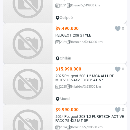
2021
Diesel
49900 km
Quilpué
$9.490.000
0
PEUGEOT 208 STYLE
2024
Bencina
43000 km
Chillán
$15.990.000
0
2025 Peugeot 208 1.2 MCA ALLURE
MHEV 136 4X2 EDCT6 AT 5P.
2025
Híbrido
33500 km
Macul
$9.990.000
0
2024 Peugeot 208 1.2 PURETECH ACTIVE
PACK 75 4X2 MT 5P.
2024
Bencina
33500 km