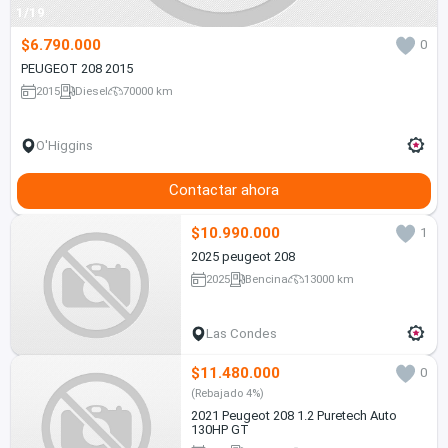
1/19
$6.790.000
0
PEUGEOT 208 2015
2015
Diesel
70000 km
O'Higgins
Contactar ahora
$10.990.000
1
2025 peugeot 208
2025
Bencina
13000 km
Las Condes
$11.480.000
0
(Rebajado 4%)
2021 Peugeot 208 1.2 Puretech Auto
130HP GT