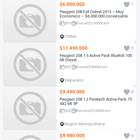
$6.000.000
1
Peugeot 208 Full Diésel 2015 – Muy
Económico – $6.000.000 conversable
2015
Diesel
193000 km
Chillán
$11.490.000
0
Peugeot 208 1.5 Active Pack Bluehdi 100
Mt Diesel...
2021
Diesel
80000 km
Valparaíso
$9.490.000
0
Peugeot 208 1.2 Puretech Active Pack 75
4X2 Mt 5P
2022
Bencina
34000 km
Región Metropolitana
$9.980.000
0