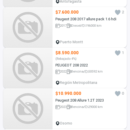
Antofagasta
$7.600.000
2
Peugeot 208 2017 allure pack 1.6 hdi
2017
Diesel
196000 km
Puerto Montt
$8.590.000
1
(Rebajado 4%)
PEUGEOT 208 2022
2022
Bencina
50592 km
Región Metropolitana
$10.990.000
0
Peugeot 208 Allure 1.2T 2023
2023
Bencina
29000 km
Osorno