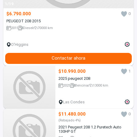
1/19
$6.790.000
0
PEUGEOT 208 2015
2015
Diesel
70000 km
O'Higgins
Contactar ahora
$10.990.000
1
2025 peugeot 208
2025
Bencina
13000 km
Las Condes
$11.480.000
0
(Rebajado 4%)
2021 Peugeot 208 1.2 Puretech Auto
130HP GT