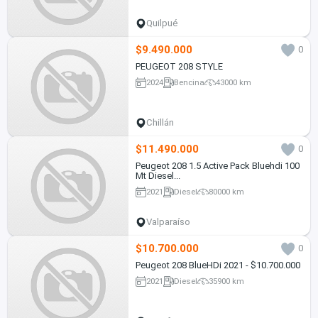
Quilpué
$9.490.000
0
PEUGEOT 208 STYLE
2024
Bencina
43000 km
Chillán
$11.490.000
0
Peugeot 208 1.5 Active Pack Bluehdi 100
Mt Diesel...
2021
Diesel
80000 km
Valparaíso
$10.700.000
0
Peugeot 208 BlueHDi 2021 - $10.700.000
2021
Diesel
35900 km