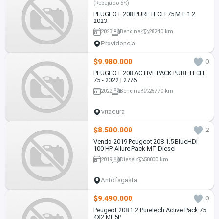
(Rebajado 5%)
PEUGEOT 208 PURETECH 75 MT 1.2
2023
2023
Bencina
28240 km
Providencia
$9.980.000
0
PEUGEOT 208 ACTIVE PACK PURETECH
75 - 2022 | 2776
2022
Bencina
25770 km
Vitacura
$8.500.000
2
Vendo 2019 Peugeot 208 1.5 BlueHDI
100 HP Allure Pack MT Diesel
2019
Diesel
58000 km
Antofagasta
$9.490.000
0
Peugeot 208 1.2 Puretech Active Pack 75
4X2 Mt 5P