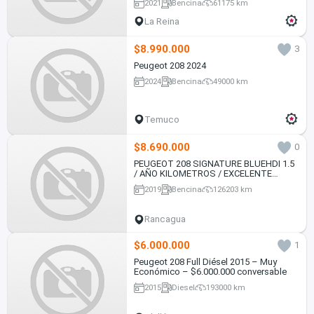
2021
Bencina
61175 km
La Reina
$8.990.000
3
Peugeot 208 2024
2024
Bencina
49000 km
Temuco
$8.690.000
0
PEUGEOT 208 SIGNATURE BLUEHDI 1.5
/ AÑO KILOMETROS / EXCELENTE
ESTADO
2019
Bencina
126203 km
Rancagua
$6.000.000
1
Peugeot 208 Full Diésel 2015 – Muy
Económico – $6.000.000 conversable
2015
Diesel
193000 km