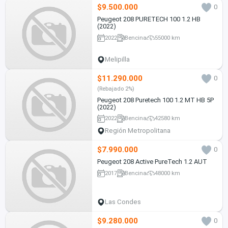
$9.500.000
0
Peugeot 208 PURETECH 100 1.2 HB
(2022)
2022
Bencina
55000 km
Melipilla
$11.290.000
0
(Rebajado 2%)
Peugeot 208 Puretech 100 1.2 MT HB 5P
(2022)
2022
Bencina
42580 km
Región Metropolitana
$7.990.000
0
Peugeot 208 Active PureTech 1.2 AUT
2017
Bencina
48000 km
Las Condes
$9.280.000
0