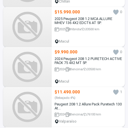
Chillán
$15.990.000
0
2025 Peugeot 208 1.2 MCA ALLURE
MHEV 136 4X2 EDCT6 AT 5P.
2025
Híbrido
33500 km
Macul
$9.990.000
0
2024 Peugeot 208 1.2 PURETECH ACTIVE
PACK 75 4X2 MT 5P.
2024
Bencina
33500 km
Macul
$11.490.000
1
(Rebajado 4%)
Peugeot 208 1.2 Allure Pack Puretech 130
At...
2024
Bencina
76100 km
Valparaíso