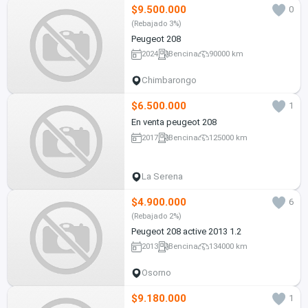
$9.500.000
0
(Rebajado 3%)
Peugeot 208
2024
Bencina
90000 km
Chimbarongo
$6.500.000
1
En venta peugeot 208
2017
Bencina
125000 km
La Serena
$4.900.000
6
(Rebajado 2%)
Peugeot 208 active 2013 1.2
2013
Bencina
134000 km
Osorno
$9.180.000
1