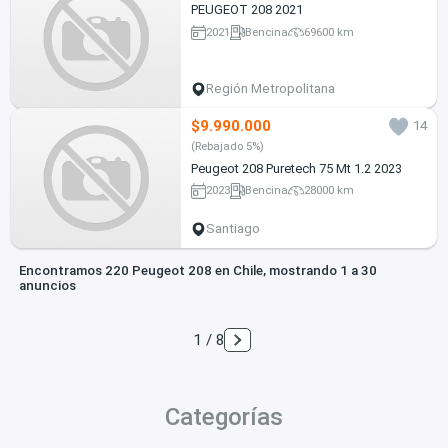
PEUGEOT 208 2021
2021
Bencina
69600 km
Región Metropolitana
$9.990.000
14
(Rebajado 5%)
Peugeot 208 Puretech 75 Mt 1.2 2023
2023
Bencina
28000 km
Santiago
Encontramos 220 Peugeot 208 en Chile, mostrando 1 a 30
anuncios
1 / 8
Categorías