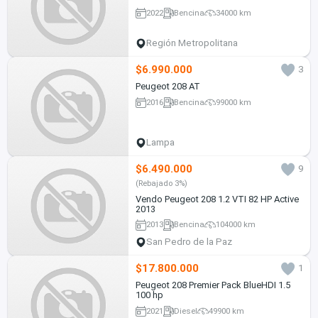
2022
Bencina
34000 km
Región Metropolitana
$6.990.000
3
Peugeot 208 AT
2016
Bencina
99000 km
Lampa
$6.490.000
9
(Rebajado 3%)
Vendo Peugeot 208 1.2 VTI 82 HP Active
2013
2013
Bencina
104000 km
San Pedro de la Paz
$17.800.000
1
Peugeot 208 Premier Pack BlueHDI 1.5
100 hp
2021
Diesel
49900 km