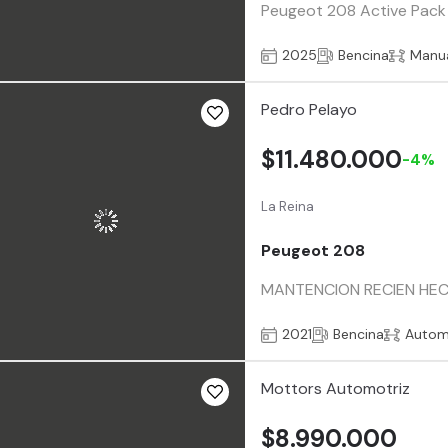
Peugeot 208 Active Pack 
2025
Bencina
Manu
Pedro Pelayo
$11.480.000
-4%
La Reina
Peugeot 208
MANTENCION RECIEN HEC
2021
Bencina
Autom
Mottors Automotriz
$8.990.000