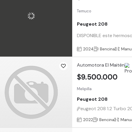
Temuco
Peugeot 208
DISPONIBLE este hermoso
2024
Bencina
Manu
Automotora El Maitén
$9.500.000
Melipilla
Peugeot 208
¡Peugeot 208 1.2 Turbo 20
2022
Bencina
Manu