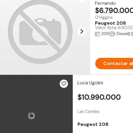
Fernando
$6.790.00
O'Higgins
Peugeot 208
Valor lista 6.90.
2015
Diesel
Contactar a
Luca Ugolini
$10.990.000
Las Condes
Peugeot 208