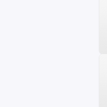
4008
106
107
505
607
RCZ
1007
309
405
Bipper
Peugette