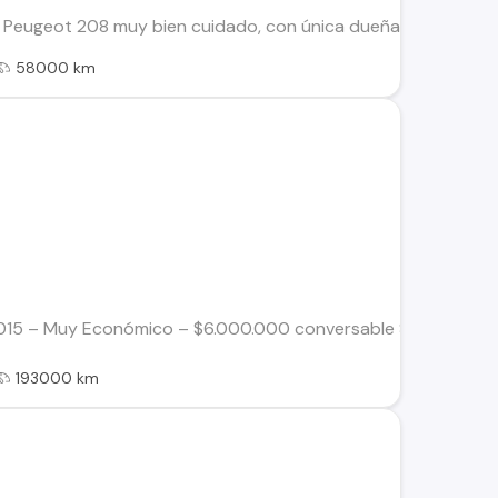
 Peugeot 208 muy bien cuidado, con única dueña desde su comp
58000 km
2015 – Muy Económico – $6.000.000 conversable Se vende Peuge
193000 km