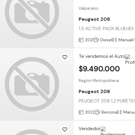
Valparaíso
Peugeot 208
1.5 ACTIVE PACK BLUEHDI 1
2021
Diesel
Manual
Te vendemos el Auto
$9.490.000
Región Metropolitana
Peugeot 208
PEUGEOT 208 1.2 PURETECH
2022
Bencina
Manu
Vendedor