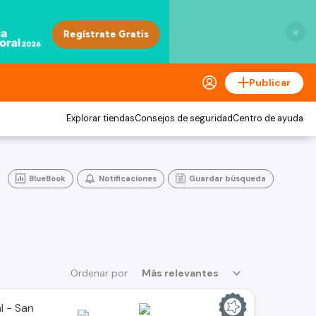
×
Publicar
Explorar tiendas
Consejos de seguridad
Centro de ayuda
BlueBook
Notificaciones
Guardar búsqueda
Ordenar por
Más relevantes
l - San