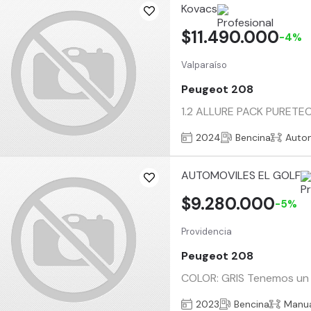
Kovacs
$11.490.000
-4%
Valparaíso
Peugeot 208
1.2 ALLURE PACK PURETECH
2024
Bencina
Auto
AUTOMOVILES EL GOLF
$9.280.000
-5%
Providencia
Peugeot 208
COLOR: GRIS Tenemos un p
2023
Bencina
Manu