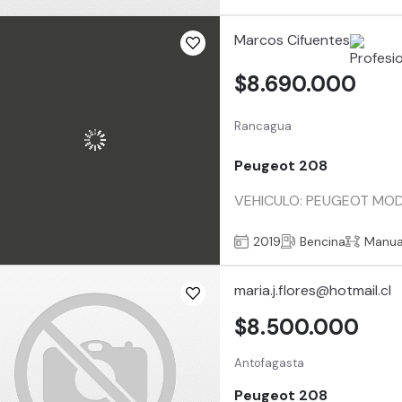
Marcos Cifuentes
$8.690.000
Rancagua
Peugeot 208
VEHICULO: PEUGEOT MO
2019
Bencina
Manua
maria.j.flores@hotmail.cl
$8.500.000
Antofagasta
Peugeot 208