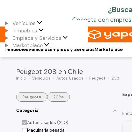
Vehículos
Inmuebles
Empleos y Servicios
Marketplace
Inmuebles
Vehículos
Empleos y Servicios
Marketplace
Peugeot 208 en Chile
Inicio
Vehículos
Autos Usados
Peugeot
208
Exp
Peugeot
208
Categoría
Enco
Autos Usados (220)
Maquinaria pesada