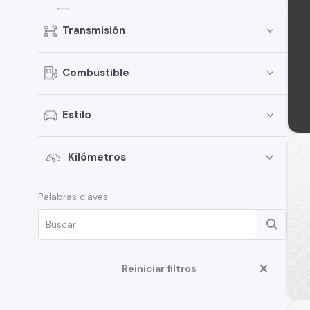
307
Transmisión
207
5008
Combustible
Landtrek
306
Estilo
407
Expert
Kilómetros
508
Palabras claves
Rifter
Traveller
406
Reiniciar filtros
Boxer
108