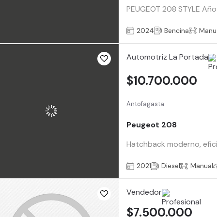
PEUGEOT 208 STYLE Año 20
2024
Bencina
Manu
Automotriz La Portada
$10.700.000
Antofagasta
Peugeot 208
Hatchback moderno, efici
2021
Diesel
Manual
Vendedor
$7.500.000