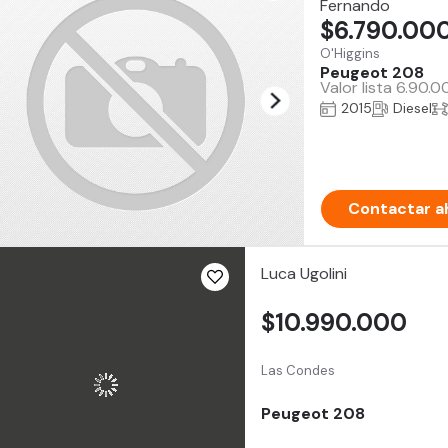
Fernando
$6.790.00
O'Higgins
Peugeot 208
Valor lista 6.90.
2015
Diesel
Contactar a
Luca Ugolini
$10.990.000
Las Condes
Peugeot 208