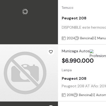
Temuco
Peugeot 208
DISPONIBLE este hermoso
2024
Bencina
Manu
Munizaga Autos
$6.990.000
Lampa
Peugeot 208
Peugeot 208 AT Año: 2016 
2016
Bencina
Autom