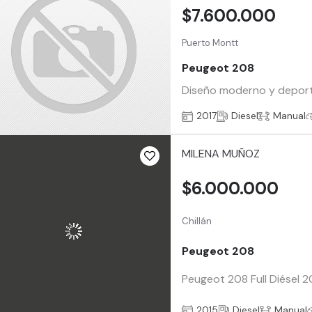
$7.600.000
Puerto Montt
Peugeot 208
Diseño moderno y deporti
2017
Diesel
Manual
MILENA MUÑOZ
$6.000.000
Chillán
Peugeot 208
Peugeot 208 Full Diésel 
2015
Diesel
Manual