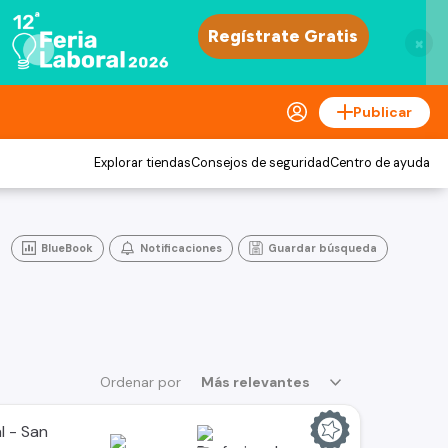
×
Publicar
Explorar tiendas
Consejos de seguridad
Centro de ayuda
BlueBook
Notificaciones
Guardar búsqueda
Ordenar por
Más relevantes
l - San