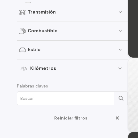
307
Transmisión
207
5008
Combustible
Landtrek
306
Estilo
407
508
Kilómetros
Expert
Palabras claves
Traveller
406
Boxer
Reiniciar filtros
Rifter
108