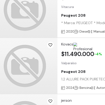
Vitacura
Peugeot 208
* Marca: PEUGEOT * Model
2020
Diesel
Manual
Kovacs
$11.490.000
-4%
Valparaíso
Peugeot 208
1.2 ALLURE PACK PURETECH
2024
Bencina
Auto
jerson