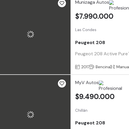
Munizaga Autos
$7.990.000
Las Condes
Peugeot 208
Peugeot 208 Active PureT
2017
Bencina
Manua
MyV Autos
$9.490.000
Chillán
Peugeot 208