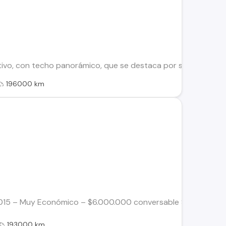
vo, con techo panorámico, que se destaca por sus numerosas 
196000 km
2015 – Muy Económico – $6.000.000 conversable Se vende Peuge
193000 km