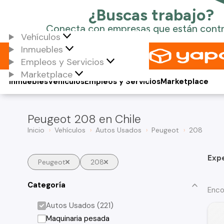
Vehículos
Inmuebles
Empleos y Servicios
Marketplace
Inmuebles
Vehículos
Empleos y Servicios
Marketplace
Peugeot 208 en Chile
Inicio
Vehículos
Autos Usados
Peugeot
208
Exp
Peugeot
208
Categoría
Enco
Autos Usados (221)
Maquinaria pesada