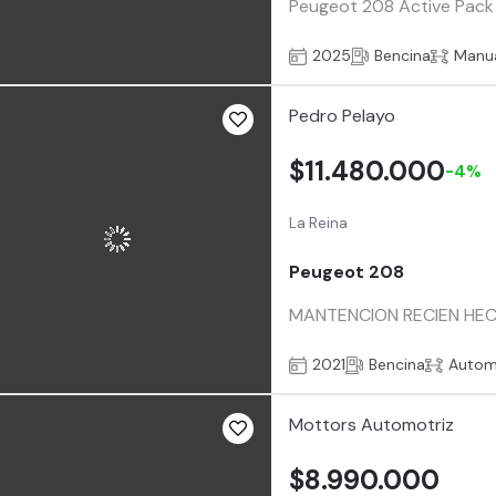
Peugeot 208 Active Pack 
2025
Bencina
Manu
Pedro Pelayo
$11.480.000
-4%
La Reina
Peugeot 208
MANTENCION RECIEN HEC
2021
Bencina
Autom
Mottors Automotriz
$8.990.000