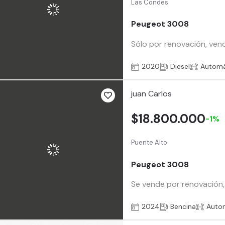
Las Condes
Peugeot 3008
Sólo por renovación, ven
2020
Diesel
Automá
juan Carlos
$18.800.000
-1%
Puente Alto
Peugeot 3008
Se vende por renovación, 
2024
Bencina
Auto