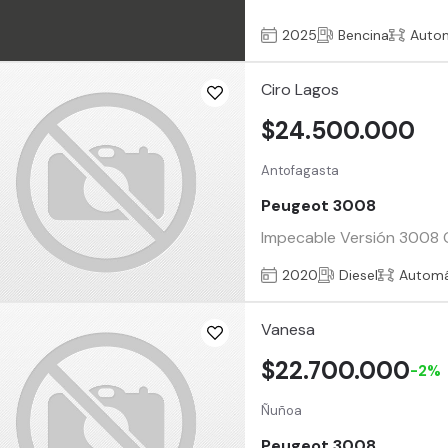
2025
Bencina
Auto
Ciro Lagos
$24.500.000
Antofagasta
Peugeot 3008
Impecable Versión 3008 G
2020
Diesel
Automá
Vanesa
$22.700.000
-2%
Ñuñoa
Peugeot 3008