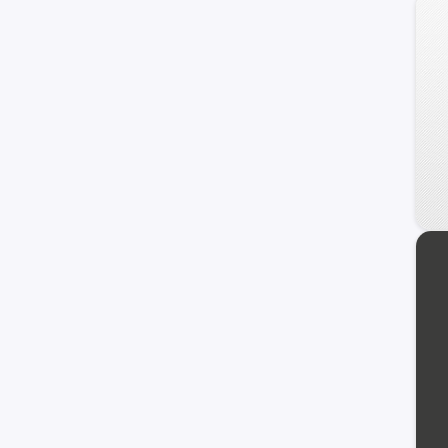
4008
106
Bipper
107
505
607
RCZ
1007
309
405