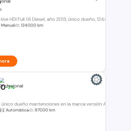
0
a
ve HDI Full 1.6 Diesel, año 2013, único dueño, 124.000 km, colo
Manual
124000 km
hora
00
-3%
 único dueño mantenciones en la marca versión Allure Pack 
Automática
87000 km