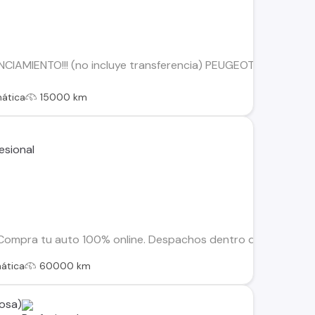
NCIAMIENTO!!! (no incluye transferencia) PEUGEOT 3008 P64 AL
ática
15000 km
pra tu auto 100% online. Despachos dentro de la RM y Region
ática
60000 km
osa)