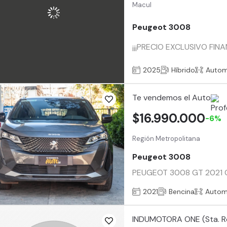
Macul
Peugeot 3008
¡¡¡PRECIO EXCLUSIVO FINA
2025
Híbrido
Autom
Te vendemos el Auto
$16.990.000
-6%
Región Metropolitana
Peugeot 3008
PEUGEOT 3008 GT 2021 Com
2021
Bencina
Autom
INDUMOTORA ONE (Sta. R