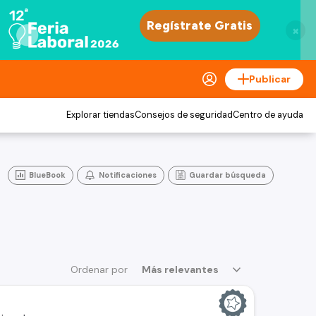
×
Publicar
Explorar tiendas
Consejos de seguridad
Centro de ayuda
BlueBook
Notificaciones
Guardar búsqueda
Ordenar por
Más relevantes