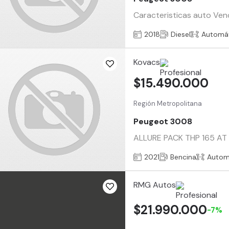
Caracteristicas auto Ven
2018
Diesel
Automá
Kovacs
$15.490.000
Región Metropolitana
Peugeot 3008
ALLURE PACK THP 165 AT 1.
2021
Bencina
Autom
RMG Autos
$21.990.000
-7%