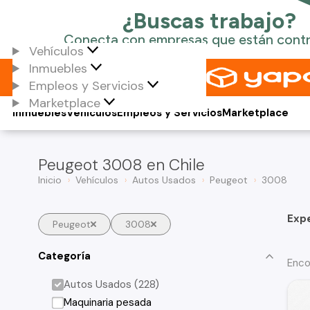
Vehículos
Inmuebles
Empleos y Servicios
Marketplace
Inmuebles
Vehículos
Empleos y Servicios
Marketplace
Peugeot 3008 en Chile
Inicio
Vehículos
Autos Usados
Peugeot
3008
Exp
Peugeot
3008
Categoría
Enco
Autos Usados (228)
Maquinaria pesada