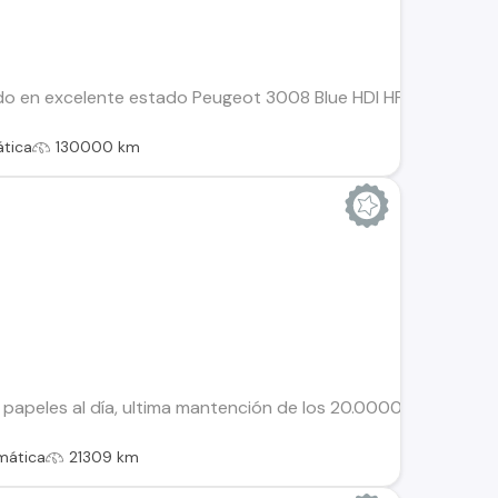
do en excelente estado Peugeot 3008 Blue HDI HP 1.5 AUT, 8 c
tica
130000 km
papeles al día, ultima mantención de los 20.0000 mil KM., en c
mática
21309 km