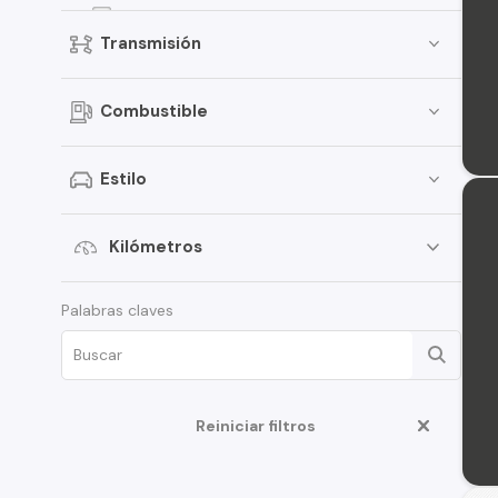
307
Transmisión
207
5008
Combustible
Landtrek
306
Estilo
407
508
Kilómetros
Expert
Palabras claves
Traveller
406
Boxer
Reiniciar filtros
Rifter
108