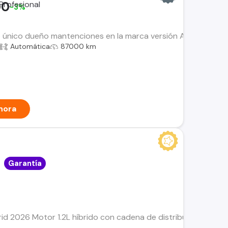
00
-3%
 único dueño mantenciones en la marca versión Allure Pack 
Automática
87000 km
hora
Garantía
d 2026 Motor 1.2L híbrido con cadena de distribución (versió