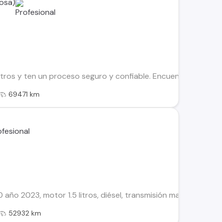
osa)
os y ten un proceso seguro y confiable. Encuentra el ideal par
69471 km
ño 2023, motor 1.5 litros, diésel, transmisión manual de 6 vel
52932 km