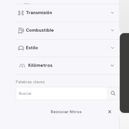
307
Transmisión
207
5008
Combustible
Landtrek
306
Estilo
407
Expert
Kilómetros
508
Palabras claves
Traveller
406
Boxer
Reiniciar filtros
Rifter
108