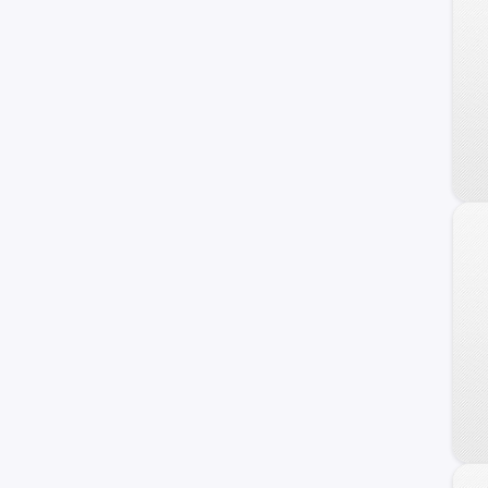
4008
106
107
505
607
RCZ
1007
309
405
Bipper
Peugette