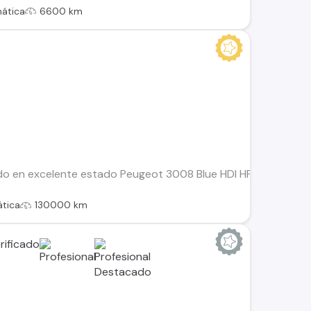
ática
6600 km
do en excelente estado Peugeot 3008 Blue HDI HP 1.5 AUT, 8 c
tica
130000 km