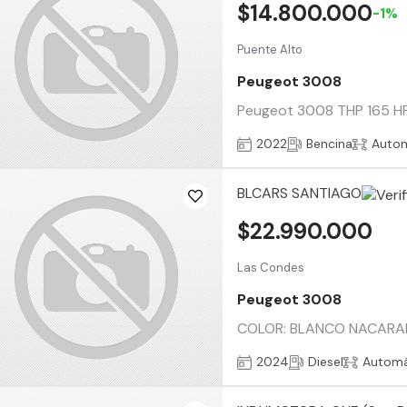
$14.800.000
-1%
Puente Alto
Peugeot 3008
Peugeot 3008 THP 165 HP
2022
Bencina
Auto
BLCARS SANTIAGO
$22.990.000
Las Condes
Peugeot 3008
COLOR: BLANCO NACARADO
2024
Diesel
Automá