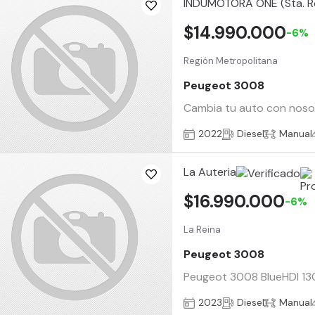
INDUMOTORA ONE (Sta. R
$14.990.000
-6%
Región Metropolitana
Peugeot 3008
Cambia tu auto con nosotr
2022
Diesel
Manual
La Auteria
$16.990.000
-6%
La Reina
Peugeot 3008
Peugeot 3008 BlueHDI 130 a
2023
Diesel
Manual