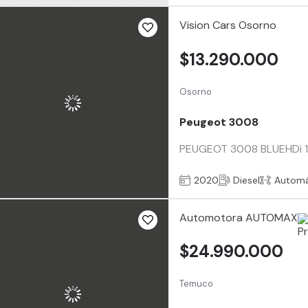
Vision Cars Osorno
$13.290.000
Osorno
Peugeot 3008
PEUGEOT 3008 BLUEHDi 1.5
2020
Diesel
Automá
Automotora AUTOMAX
$24.990.000
Temuco