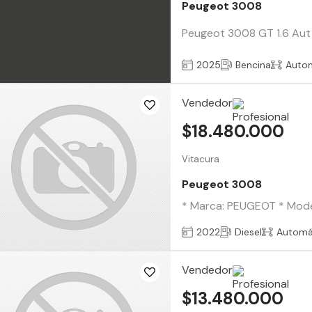
Peugeot 3008
Peugeot 3008 GT 1.6 Aut 
2025
Bencina
Auto
Vendedor
$18.480.000
Vitacura
Peugeot 3008
* Marca: PEUGEOT * Modelo
2022
Diesel
Automá
Vendedor
$13.480.000