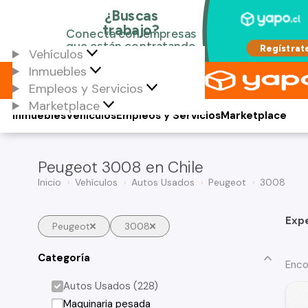
Vehículos
Inmuebles
Empleos y Servicios
Marketplace
Inmuebles
Vehículos
Empleos y Servicios
Marketplace
Peugeot 3008 en Chile
Inicio
Vehículos
Autos Usados
Peugeot
3008
Exp
Peugeot
3008
Categoría
Enco
Autos Usados (228)
Maquinaria pesada