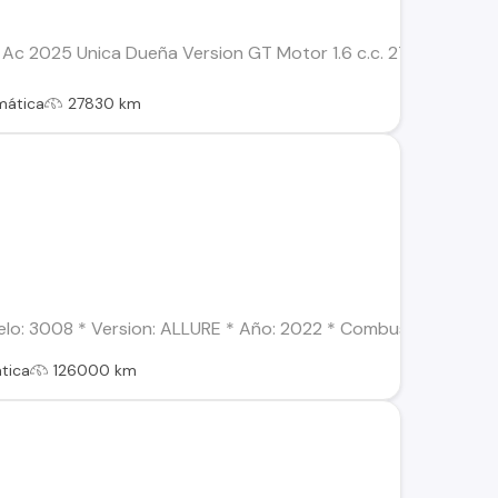
Ac 2025 Unica Dueña Version GT Motor 1.6 c.c. 27.830 Kms T
mática
27830 km
: 3008 * Version: ALLURE * Año: 2022 * Combustible: Diésel *
tica
126000 km