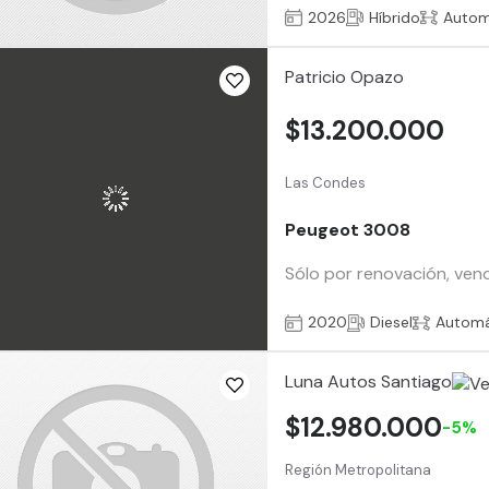
2026
Híbrido
Autom
Patricio Opazo
$13.200.000
Las Condes
Peugeot 3008
Sólo por renovación, ven
2020
Diesel
Automá
Luna Autos Santiago
$12.980.000
-5%
Región Metropolitana