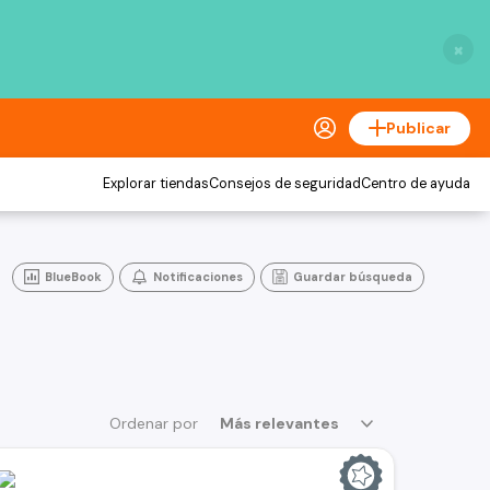
×
Publicar
Explorar tiendas
Consejos de seguridad
Centro de ayuda
BlueBook
Notificaciones
Guardar búsqueda
Ordenar por
Más relevantes