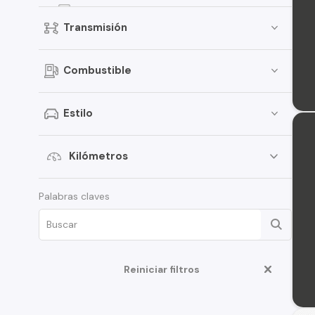
307
Transmisión
207
5008
Combustible
Landtrek
306
Estilo
407
508
Kilómetros
Expert
Palabras claves
Traveller
406
Boxer
Reiniciar filtros
Rifter
108