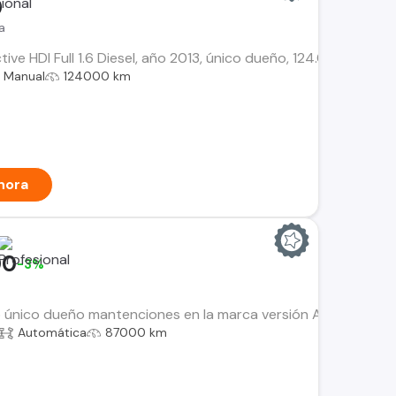
0
a
ve HDI Full 1.6 Diesel, año 2013, único dueño, 124.000 km, colo
Manual
124000 km
hora
00
-3%
 único dueño mantenciones en la marca versión Allure Pack 
Automática
87000 km