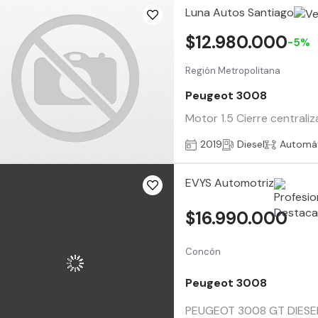
Luna Autos Santiago
$12.980.000
-5%
Región Metropolitana
Peugeot 3008
Motor 1.5 Cierre central
2019
Diesel
Automá
EVYS Automotriz
$16.990.000
Concón
Peugeot 3008
PEUGEOT 3008 GT DIESEL