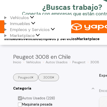
Vehículos
Inmuebles
Empleos y Servicios
Marketplace
Inmuebles
Vehículos
Empleos y Servicios
Marketplace
Peugeot 3008 en Chile
Inicio
Vehículos
Autos Usados
Peugeot
3008
Exp
Peugeot
3008
Categoría
Enco
Autos Usados (228)
Maquinaria pesada