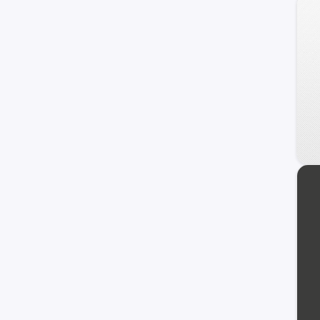
4008
106
107
505
607
RCZ
1007
309
405
Bipper