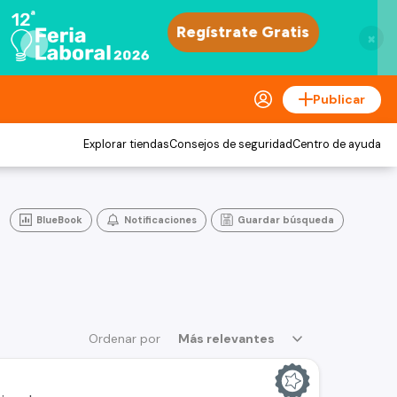
×
Publicar
Explorar tiendas
Consejos de seguridad
Centro de ayuda
BlueBook
Notificaciones
Guardar búsqueda
Ordenar por
Más relevantes