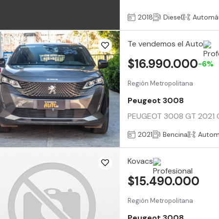
2018
Diesel
Automá
Te vendemos el Auto
$16.990.000
-6%
Región Metropolitana
Peugeot 3008
PEUGEOT 3008 GT 2021 Com
2021
Bencina
Autom
Kovacs
$15.490.000
Región Metropolitana
Peugeot 3008