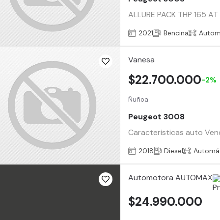
ALLURE PACK THP 165 AT 1.
2021
Bencina
Autom
Vanesa
$22.700.000
-2%
Ñuñoa
Peugeot 3008
Caracteristicas auto Ven
2018
Diesel
Automá
Automotora AUTOMAX
$24.990.000