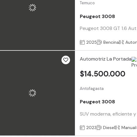
Temuco
Peugeot 3008
Peugeot 3008 GT 1.6 Aut 
2025
Bencina
Auto
Automotriz La Portada
$14.500.000
Antofagasta
Peugeot 3008
SUV moderna, eficiente y
2023
Diesel
Manual