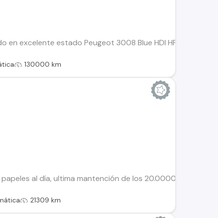
do en excelente estado Peugeot 3008 Blue HDI HP 1.5 AUT, 8 c
tica
130000 km
papeles al día, ultima mantención de los 20.0000 mil KM., en c
mática
21309 km