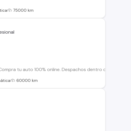
tica
75000 km
pra tu auto 100% online. Despachos dentro de la RM y Region
ática
60000 km