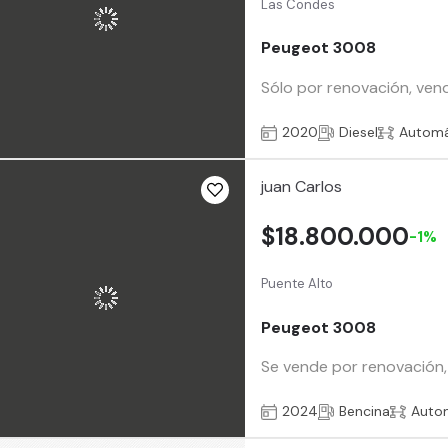
Las Condes
Peugeot 3008
Sólo por renovación, ven
2020
Diesel
Automá
juan Carlos
$18.800.000
-1%
Puente Alto
Peugeot 3008
Se vende por renovación, 
2024
Bencina
Auto