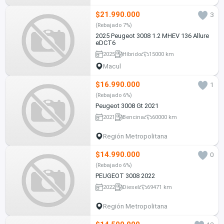
$21.990.000
3
(Rebajado 7%)
2025 Peugeot 3008 1.2 MHEV 136 Allure
eDCT6
2025
Híbrido
15000 km
Macul
$16.990.000
1
(Rebajado 6%)
Peugeot 3008 Gt 2021
2021
Bencina
60000 km
Región Metropolitana
$14.990.000
0
(Rebajado 6%)
PEUGEOT 3008 2022
2022
Diesel
69471 km
Región Metropolitana