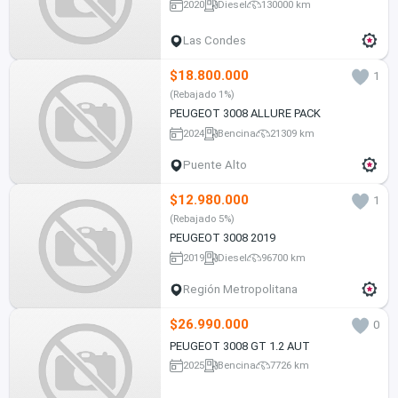
2020
Diesel
130000 km
Las Condes
$18.800.000
1
(Rebajado 1%)
PEUGEOT 3008 ALLURE PACK
2024
Bencina
21309 km
Puente Alto
$12.980.000
1
(Rebajado 5%)
PEUGEOT 3008 2019
2019
Diesel
96700 km
Región Metropolitana
$26.990.000
0
PEUGEOT 3008 GT 1.2 AUT
2025
Bencina
7726 km