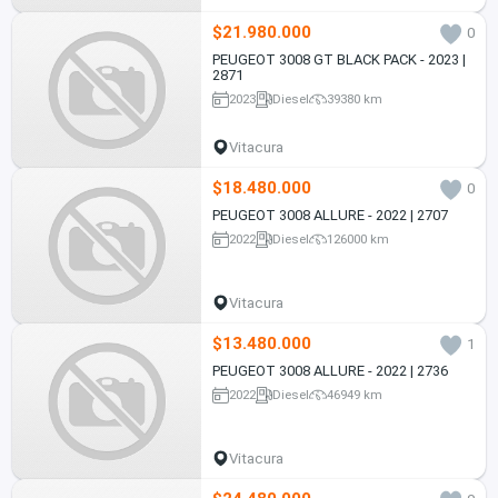
$21.980.000
0
PEUGEOT 3008 GT BLACK PACK - 2023 |
2871
2023
Diesel
39380 km
Vitacura
$18.480.000
0
PEUGEOT 3008 ALLURE - 2022 | 2707
2022
Diesel
126000 km
Vitacura
$13.480.000
1
PEUGEOT 3008 ALLURE - 2022 | 2736
2022
Diesel
46949 km
Vitacura