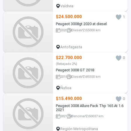
Valdivia
$24.500.000
1
Peugeot 3008gt 2020 at diesel
2020
Diesel
55000 km
Antofagasta
$22.700.000
0
(Rebajado 2%)
Peugeot 3008 GT 2018
2018
Diesel
85550 km
Ñuñoa
$15.490.000
0
Peugeot 3008 Allure Pack Thp 165 At 1.6
2021
2021
Bencina
50037 km
Región Metropolitana