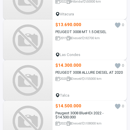
2022
Híbrido
50000 km
Vitacura
$13.690.000
0
PEUGEOT 3008 MT 1.5 DIESEL
2019
Diesel
92700 km
Las Condes
$14.300.000
0
PEUGEOT 3008 ALLURE DIESEL AT 2020
2020
Diesel
155000 km
Talca
$14.500.000
0
Peugeot 3008 BlueHDi 2022 -
$14.500.000
2023
Diesel
108000 km