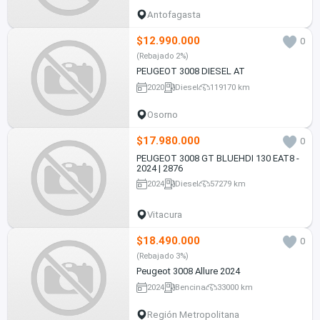
Antofagasta
$12.990.000
0
(Rebajado 2%)
PEUGEOT 3008 DIESEL AT
2020
Diesel
119170 km
Osorno
$17.980.000
0
PEUGEOT 3008 GT BLUEHDI 130 EAT8 -
2024 | 2876
2024
Diesel
57279 km
Vitacura
$18.490.000
0
(Rebajado 3%)
Peugeot 3008 Allure 2024
2024
Bencina
33000 km
Región Metropolitana