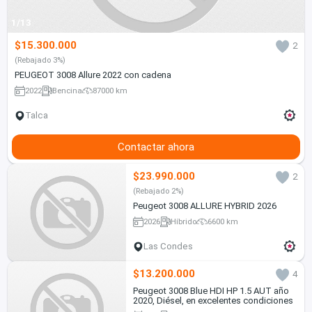
1/13
$15.300.000
2
(Rebajado 3%)
PEUGEOT 3008 Allure 2022 con cadena
2022
Bencina
87000 km
Talca
Contactar ahora
$23.990.000
2
(Rebajado 2%)
Peugeot 3008 ALLURE HYBRID 2026
2026
Híbrido
6600 km
Las Condes
$13.200.000
4
Peugeot 3008 Blue HDI HP 1.5 AUT año
2020, Diésel, en excelentes condiciones