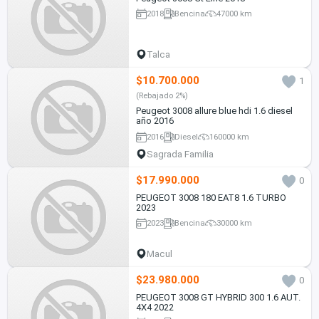
2018
Bencina
47000 km
Talca
$10.700.000
1
(Rebajado 2%)
Peugeot 3008 allure blue hdi 1.6 diesel
año 2016
2016
Diesel
160000 km
Sagrada Familia
$17.990.000
0
PEUGEOT 3008 180 EAT8 1.6 TURBO
2023
2023
Bencina
30000 km
Macul
$23.980.000
0
PEUGEOT 3008 GT HYBRID 300 1.6 AUT.
4X4 2022