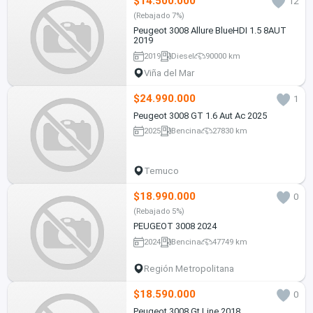
$14.500.000
12
(Rebajado 7%)
Peugeot 3008 Allure BlueHDI 1.5 8AUT
2019
2019
Diesel
90000 km
Viña del Mar
$24.990.000
1
Peugeot 3008 GT 1.6 Aut Ac 2025
2025
Bencina
27830 km
Temuco
$18.990.000
0
(Rebajado 5%)
PEUGEOT 3008 2024
2024
Bencina
47749 km
Región Metropolitana
$18.590.000
0
Peugeot 3008 Gt Line 2018