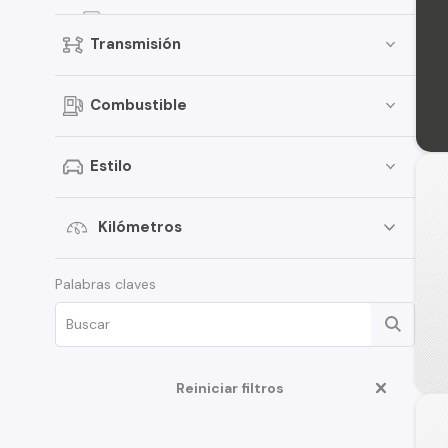
307
Transmisión
207
5008
Combustible
Landtrek
306
Estilo
407
Expert
Kilómetros
508
Palabras claves
Rifter
Traveller
406
Reiniciar filtros
Boxer
108