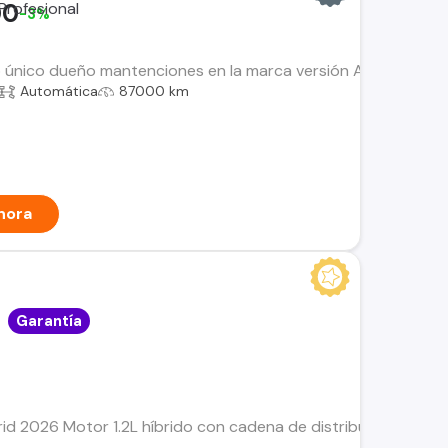
00
-3%
 único dueño mantenciones en la marca versión Allure Pack 
Automática
87000 km
hora
Garantía
d 2026 Motor 1.2L híbrido con cadena de distribución (versió