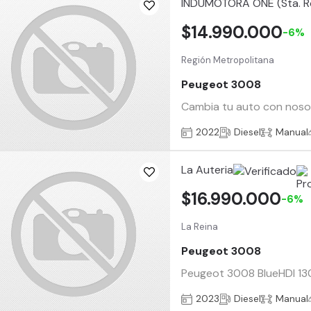
INDUMOTORA ONE (Sta. R
$14.990.000
-6%
Región Metropolitana
Peugeot 3008
Cambia tu auto con nosotr
2022
Diesel
Manual
La Auteria
$16.990.000
-6%
La Reina
Peugeot 3008
Peugeot 3008 BlueHDI 130 a
2023
Diesel
Manual