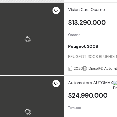
Vision Cars Osorno
$13.290.000
Osorno
Peugeot 3008
PEUGEOT 3008 BLUEHDi 1.5
2020
Diesel
Automá
Automotora AUTOMAX
$24.990.000
Temuco