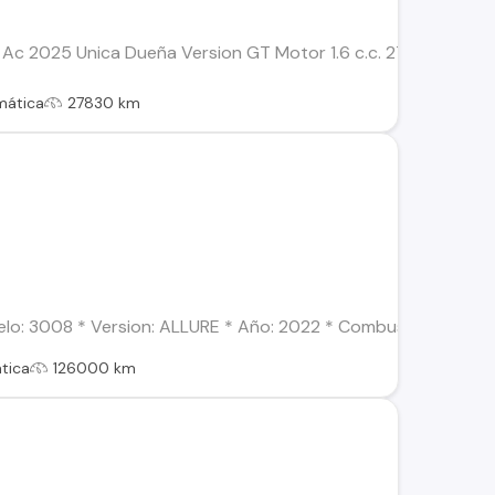
Ac 2025 Unica Dueña Version GT Motor 1.6 c.c. 27.830 Kms T
mática
27830 km
: 3008 * Version: ALLURE * Año: 2022 * Combustible: Diésel *
tica
126000 km