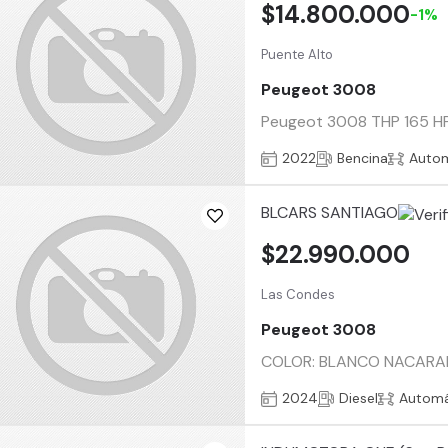
$14.800.000
-1%
Puente Alto
Peugeot 3008
Peugeot 3008 THP 165 HP
2022
Bencina
Auto
BLCARS SANTIAGO
$22.990.000
Las Condes
Peugeot 3008
COLOR: BLANCO NACARADO
2024
Diesel
Automá