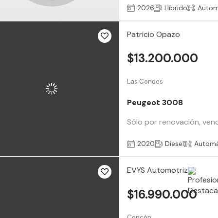
2026
Híbrido
Autom
Patricio Opazo
$13.200.000
Las Condes
Peugeot 3008
Sólo por renovación, ven
2020
Diesel
Automá
EVYS Automotriz
$16.990.000
Concón