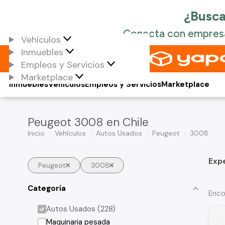
Vehículos
Inmuebles
Empleos y Servicios
Marketplace
Inmuebles
Vehículos
Empleos y Servicios
Marketplace
Peugeot 3008 en Chile
Inicio
Vehículos
Autos Usados
Peugeot
3008
Exp
Peugeot
3008
Categoría
Enco
Autos Usados (228)
Maquinaria pesada