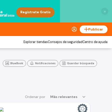
×
Publicar
Explorar tiendas
Consejos de seguridad
Centro de ayuda
BlueBook
Notificaciones
Guardar búsqueda
Ordenar por
Más relevantes