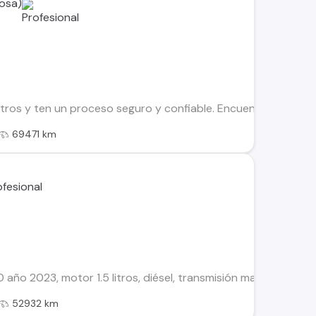
osa)
os y ten un proceso seguro y confiable. Encuentra el ideal par
69471 km
ño 2023, motor 1.5 litros, diésel, transmisión manual de 6 vel
52932 km