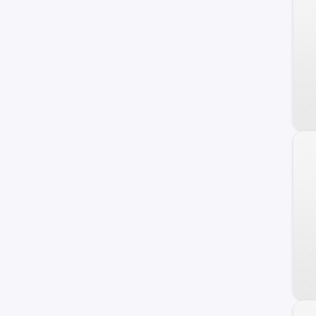
4008
106
107
505
607
RCZ
1007
309
405
Bipper
Peugette