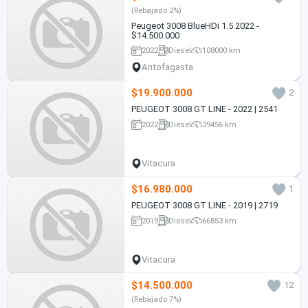
(Rebajado 2%)
Peugeot 3008 BlueHDi 1.5 2022 -
$14.500.000
2022
Diesel
108000 km
Antofagasta
$19.900.000
2
PEUGEOT 3008 GT LINE - 2022 | 2541
2022
Diesel
39456 km
Vitacura
$16.980.000
1
PEUGEOT 3008 GT LINE - 2019 | 2719
2019
Diesel
66853 km
Vitacura
$14.500.000
12
(Rebajado 7%)