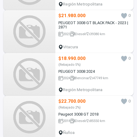
Región Metropolitana
$21.980.000
0
PEUGEOT 3008 GT BLACK PACK - 2023 |
2871
2023
Diesel
39380 km
Vitacura
$18.990.000
0
(Rebajado 5%)
PEUGEOT 3008 2024
2024
Bencina
47749 km
Región Metropolitana
$22.700.000
0
(Rebajado 2%)
Peugeot 3008 GT 2018
2018
Diesel
85550 km
Ñuñoa