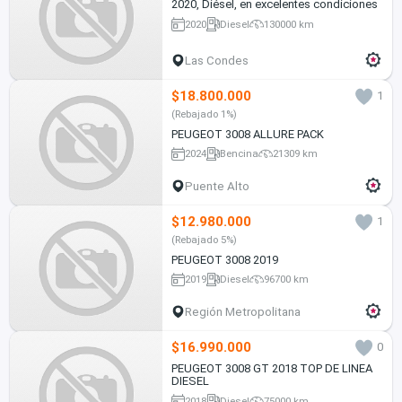
2020, Diésel, en excelentes condiciones
2020
Diesel
130000 km
Las Condes
$18.800.000
1
(Rebajado 1%)
PEUGEOT 3008 ALLURE PACK
2024
Bencina
21309 km
Puente Alto
$12.980.000
1
(Rebajado 5%)
PEUGEOT 3008 2019
2019
Diesel
96700 km
Región Metropolitana
$16.990.000
0
PEUGEOT 3008 GT 2018 TOP DE LINEA
DIESEL
2018
Diesel
75000 km