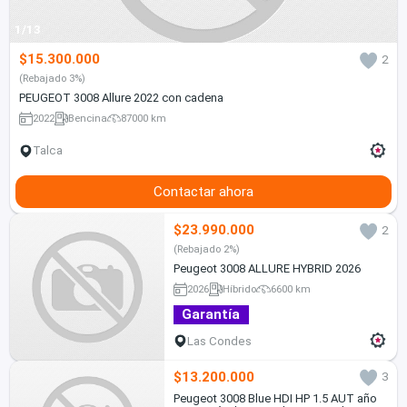
1/13
$15.300.000
2
(Rebajado 3%)
PEUGEOT 3008 Allure 2022 con cadena
2022
Bencina
87000 km
Talca
Contactar ahora
$23.990.000
2
(Rebajado 2%)
Peugeot 3008 ALLURE HYBRID 2026
2026
Híbrido
6600 km
Garantía
Las Condes
$13.200.000
3
Peugeot 3008 Blue HDI HP 1.5 AUT año