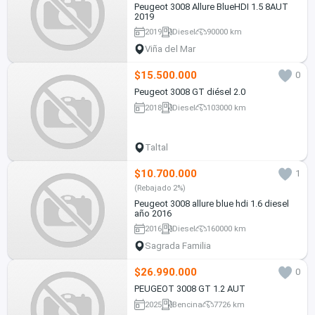
Peugeot 3008 Allure BlueHDI 1.5 8AUT
2019
2019
Diesel
90000 km
Viña del Mar
$15.500.000
0
Peugeot 3008 GT diésel 2.0
2018
Diesel
103000 km
Taltal
$10.700.000
1
(Rebajado 2%)
Peugeot 3008 allure blue hdi 1.6 diesel
año 2016
2016
Diesel
160000 km
Sagrada Familia
$26.990.000
0
PEUGEOT 3008 GT 1.2 AUT
2025
Bencina
7726 km