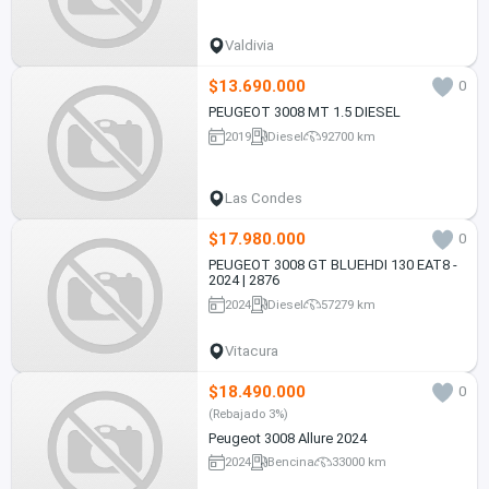
Valdivia
$13.690.000
0
PEUGEOT 3008 MT 1.5 DIESEL
2019
Diesel
92700 km
Las Condes
$17.980.000
0
PEUGEOT 3008 GT BLUEHDI 130 EAT8 -
2024 | 2876
2024
Diesel
57279 km
Vitacura
$18.490.000
0
(Rebajado 3%)
Peugeot 3008 Allure 2024
2024
Bencina
33000 km