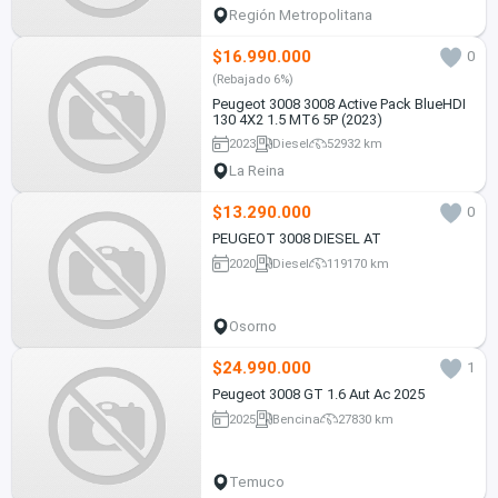
Región Metropolitana
$16.990.000
0
(Rebajado 6%)
Peugeot 3008 3008 Active Pack BlueHDI
130 4X2 1.5 MT6 5P (2023)
2023
Diesel
52932 km
La Reina
$13.290.000
0
PEUGEOT 3008 DIESEL AT
2020
Diesel
119170 km
Osorno
$24.990.000
1
Peugeot 3008 GT 1.6 Aut Ac 2025
2025
Bencina
27830 km
Temuco