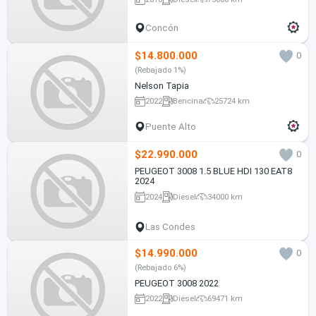
Concón
$14.800.000
0
(Rebajado 1%)
Nelson Tapia
2022
Bencina
25724 km
Puente Alto
$22.990.000
0
PEUGEOT 3008 1.5 BLUE HDI 130 EAT8
2024
2024
Diesel
34000 km
Las Condes
$14.990.000
0
(Rebajado 6%)
PEUGEOT 3008 2022
2022
Diesel
69471 km