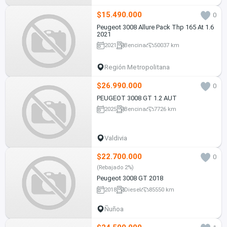
$15.490.000
0
Peugeot 3008 Allure Pack Thp 165 At 1.6
2021
2021
Bencina
50037 km
Región Metropolitana
$26.990.000
0
PEUGEOT 3008 GT 1.2 AUT
2025
Bencina
7726 km
Valdivia
$22.700.000
0
(Rebajado 2%)
Peugeot 3008 GT 2018
2018
Diesel
85550 km
Ñuñoa