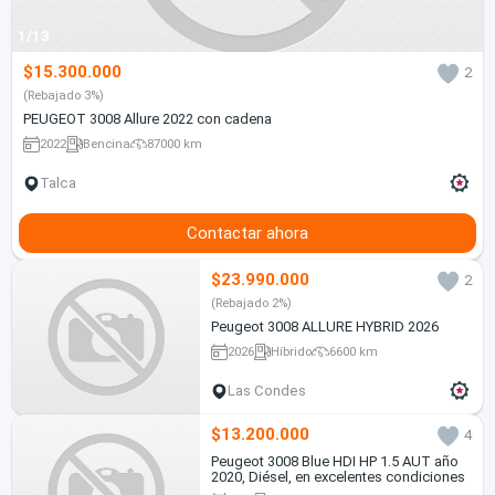
1/13
$15.300.000
2
(Rebajado 3%)
PEUGEOT 3008 Allure 2022 con cadena
2022
Bencina
87000 km
Talca
Contactar ahora
$23.990.000
2
(Rebajado 2%)
Peugeot 3008 ALLURE HYBRID 2026
2026
Híbrido
6600 km
Las Condes
$13.200.000
4
Peugeot 3008 Blue HDI HP 1.5 AUT año
2020, Diésel, en excelentes condiciones