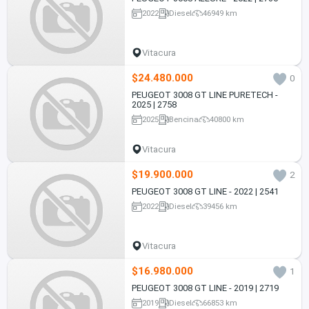
2022
Diesel
46949 km
Vitacura
$24.480.000
0
PEUGEOT 3008 GT LINE PURETECH -
2025 | 2758
2025
Bencina
40800 km
Vitacura
$19.900.000
2
PEUGEOT 3008 GT LINE - 2022 | 2541
2022
Diesel
39456 km
Vitacura
$16.980.000
1
PEUGEOT 3008 GT LINE - 2019 | 2719
2019
Diesel
66853 km