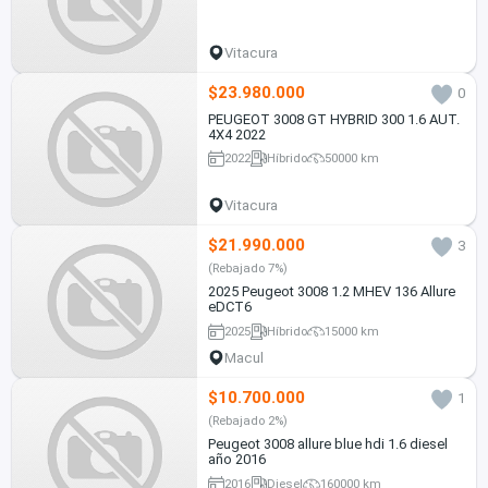
Vitacura
$23.980.000
0
PEUGEOT 3008 GT HYBRID 300 1.6 AUT.
4X4 2022
2022
Híbrido
50000 km
Vitacura
$21.990.000
3
(Rebajado 7%)
2025 Peugeot 3008 1.2 MHEV 136 Allure
eDCT6
2025
Híbrido
15000 km
Macul
$10.700.000
1
(Rebajado 2%)
Peugeot 3008 allure blue hdi 1.6 diesel
año 2016
2016
Diesel
160000 km