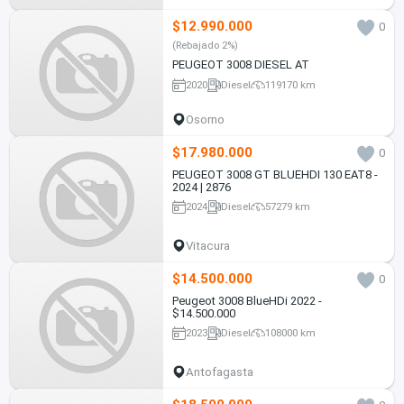
$12.990.000
0
(Rebajado 2%)
PEUGEOT 3008 DIESEL AT
2020
Diesel
119170 km
Osorno
$17.980.000
0
PEUGEOT 3008 GT BLUEHDI 130 EAT8 -
2024 | 2876
2024
Diesel
57279 km
Vitacura
$14.500.000
0
Peugeot 3008 BlueHDi 2022 -
$14.500.000
2023
Diesel
108000 km
Antofagasta