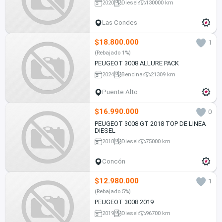
2020
Diesel
130000 km
Las Condes
$18.800.000
1
(Rebajado 1%)
PEUGEOT 3008 ALLURE PACK
2024
Bencina
21309 km
Puente Alto
$16.990.000
0
PEUGEOT 3008 GT 2018 TOP DE LINEA
DIESEL
2018
Diesel
75000 km
Concón
$12.980.000
1
(Rebajado 5%)
PEUGEOT 3008 2019
2019
Diesel
96700 km