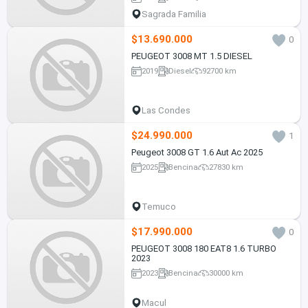
Sagrada Familia
$13.690.000
0
PEUGEOT 3008 MT 1.5 DIESEL
2019
Diesel
92700 km
Las Condes
$24.990.000
1
Peugeot 3008 GT 1.6 Aut Ac 2025
2025
Bencina
27830 km
Temuco
$17.990.000
0
PEUGEOT 3008 180 EAT8 1.6 TURBO
2023
2023
Bencina
30000 km
Macul