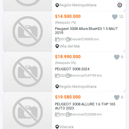
Región Metropolitana
$14.500.000
12
(Rebajado 7%)
Peugeot 3008 Allure BlueHDI 1.5 8AUT
2019
2019
Diesel
90000 km
Viña del Mar
$18.990.000
0
(Rebajado 5%)
PEUGEOT 3008 2024
2024
Bencina
47749 km
Región Metropolitana
$19.580.000
0
PEUGEOT 3008 ALLURE 1.6 THP 165
AUTO 2023
2023
Bencina
22000 km
Vitacura