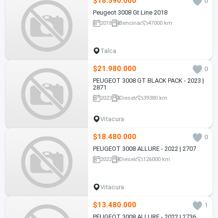
$18.590.000
0
Peugeot 3008 Gt Line 2018
2018
Bencina
47000 km
Talca
$21.980.000
0
PEUGEOT 3008 GT BLACK PACK - 2023 |
2871
2023
Diesel
39380 km
Vitacura
$18.480.000
0
PEUGEOT 3008 ALLURE - 2022 | 2707
2022
Diesel
126000 km
Vitacura
$13.480.000
1
PEUGEOT 3008 ALLURE - 2022 | 2736