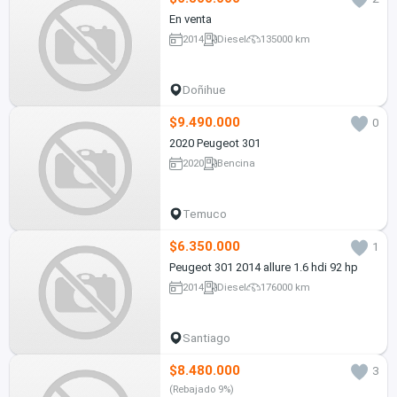
En venta
2014
Diesel
135000 km
Doñihue
$9.490.000
0
2020 Peugeot 301
2020
Bencina
Temuco
$6.350.000
1
Peugeot 301 2014 allure 1.6 hdi 92 hp
2014
Diesel
176000 km
Santiago
$8.480.000
3
(Rebajado 9%)