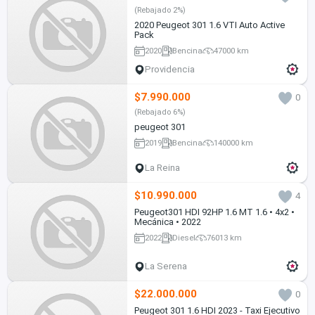
(Rebajado 2%)
2020 Peugeot 301 1.6 VTI Auto Active
Pack
2020
Bencina
47000 km
Providencia
$7.990.000
0
(Rebajado 6%)
peugeot 301
2019
Bencina
140000 km
La Reina
$10.990.000
4
Peugeot301 HDI 92HP 1.6 MT 1.6 • 4x2 •
Mecánica • 2022
2022
Diesel
76013 km
La Serena
$22.000.000
0
Peugeot 301 1.6 HDI 2023 - Taxi Ejecutivo