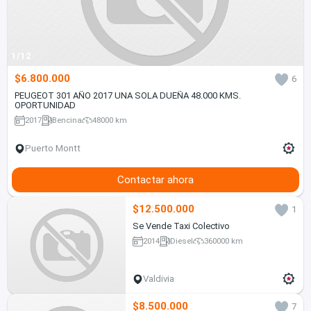
1/12
$6.800.000
6
PEUGEOT 301 AÑO 2017 UNA SOLA DUEÑA 48.000 KMS.
OPORTUNIDAD
2017
Bencina
48000 km
Puerto Montt
Contactar ahora
$12.500.000
1
Se Vende Taxi Colectivo
2014
Diesel
360000 km
Valdivia
$8.500.000
7