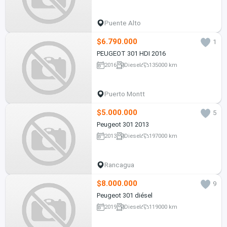
Puente Alto
$6.790.000
1
PEUGEOT 301 HDI 2016
2016
Diesel
135000 km
Puerto Montt
$5.000.000
5
Peugeot 301 2013
2013
Diesel
197000 km
Rancagua
$8.000.000
9
Peugeot 301 diésel
2019
Diesel
119000 km