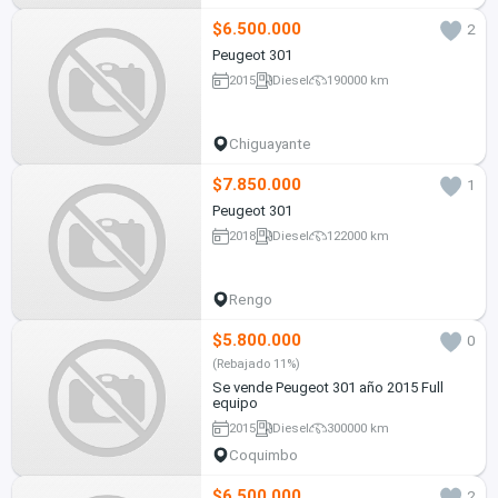
$6.500.000
2
Peugeot 301
2015
Diesel
190000 km
Chiguayante
$7.850.000
1
Peugeot 301
2018
Diesel
122000 km
Rengo
$5.800.000
0
(Rebajado 11%)
Se vende Peugeot 301 año 2015 Full
equipo
2015
Diesel
300000 km
Coquimbo
$6.500.000
2