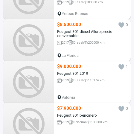
2019
Diesel
80000 km
Yerbas Buenas
$8.500.000
0
Peugeot 301 diésel Allure precio
conversable
2017
Diesel
200000 km
La Florida
$9.000.000
1
Peugeot 301 2019
2019
Diesel
110174 km
Valdivia
$7.900.000
0
Peugeot 301 bencinero
2019
Bencina
100000 km