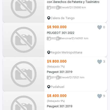
con derechos de Patente y Taxímetro
2023
Diesel
135000 km
Calera de Tango
$8.900.000
0
PEUGEOT 301 2022
2022
Bencina
160931 km
Región Metropolitana
$9.800.000
3
(Rebajado 7%)
Peugeot 301 2019
2019
Diesel
72521 km
Pudahuel
$8.400.000
9
(Rebajado 9%)
Peugeot 301 2019