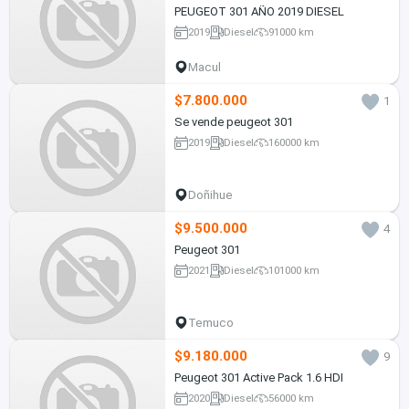
PEUGEOT 301 AÑO 2019 DIESEL
2019
Diesel
91000 km
Macul
$7.800.000
1
Se vende peugeot 301
2019
Diesel
160000 km
Doñihue
$9.500.000
4
Peugeot 301
2021
Diesel
101000 km
Temuco
$9.180.000
9
Peugeot 301 Active Pack 1.6 HDI
2020
Diesel
56000 km