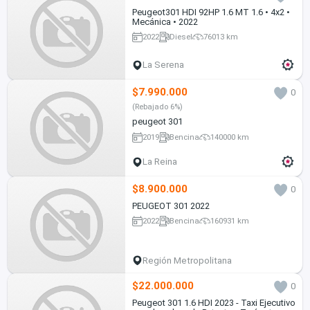
Peugeot301 HDI 92HP 1.6 MT 1.6 • 4x2 •
Mecánica • 2022
2022
Diesel
76013 km
La Serena
$7.990.000
0
(Rebajado 6%)
peugeot 301
2019
Bencina
140000 km
La Reina
$8.900.000
0
PEUGEOT 301 2022
2022
Bencina
160931 km
Región Metropolitana
$22.000.000
0
Peugeot 301 1.6 HDI 2023 - Taxi Ejecutivo