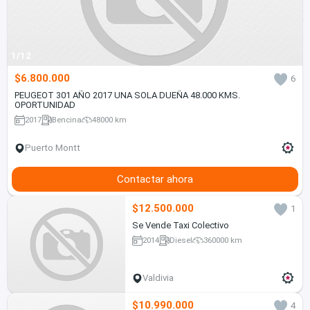
1/12
$6.800.000
6
PEUGEOT 301 AÑO 2017 UNA SOLA DUEÑA 48.000 KMS.
OPORTUNIDAD
2017
Bencina
48000 km
Puerto Montt
Contactar ahora
$12.500.000
1
Se Vende Taxi Colectivo
2014
Diesel
360000 km
Valdivia
$10.990.000
4