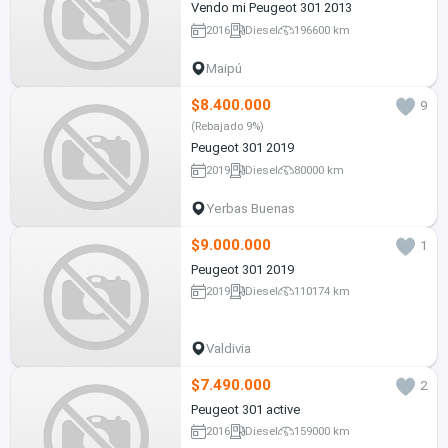
Vendo mi Peugeot 301 2013
2016
Diesel
196600 km
Maipú
$8.400.000
9
(Rebajado 9%)
Peugeot 301 2019
2019
Diesel
80000 km
Yerbas Buenas
$9.000.000
1
Peugeot 301 2019
2019
Diesel
110174 km
Valdivia
$7.490.000
2
Peugeot 301 active
2016
Diesel
159000 km