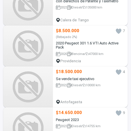
con derechos de Patente y Taxímetro
2023
Diesel
135000 km
Calera de Tango
$8.500.000
7
(Rebajado 2%)
2020 Peugeot 301 1.6 VTI Auto Active
Pack
2020
Bencina
47000 km
Providencia
$18.500.000
4
Se vende taxi ejecutivo
2022
Diesel
10000 km
Antofagasta
$14.650.000
9
Peugeot 2023
2023
Diesel
14755 km