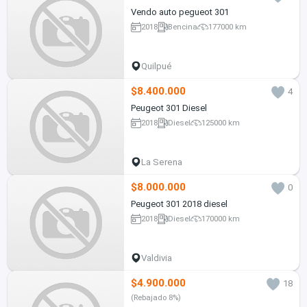
Vendo auto pegueot 301
2018
Bencina
177000 km
Quilpué
$8.400.000
4
Peugeot 301 Diesel
2018
Diesel
125000 km
La Serena
$8.000.000
0
Peugeot 301 2018 diesel
2018
Diesel
170000 km
Valdivia
$4.900.000
18
(Rebajado 8%)