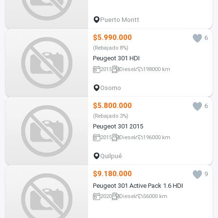
Puerto Montt
$5.990.000
6
(Rebajado 8%)
Peugeot 301 HDI
2015
Diesel
198000 km
Osorno
$5.800.000
6
(Rebajado 3%)
Peugeot 301 2015
2015
Diesel
196000 km
Quilpué
$9.180.000
9
Peugeot 301 Active Pack 1.6 HDI
2020
Diesel
56000 km