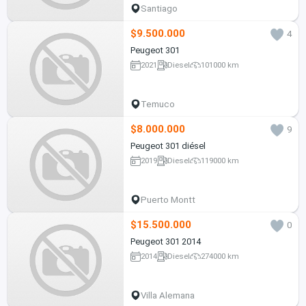
Santiago
$9.500.000
4
Peugeot 301
2021
Diesel
101000 km
Temuco
$8.000.000
9
Peugeot 301 diésel
2019
Diesel
119000 km
Puerto Montt
$15.500.000
0
Peugeot 301 2014
2014
Diesel
274000 km
Villa Alemana