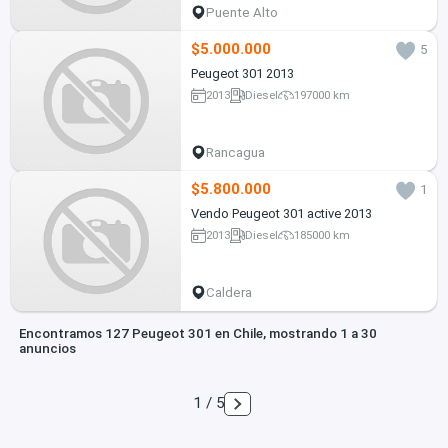
Puente Alto
$5.000.000
5
Peugeot 301 2013
2013
Diesel
197000 km
Rancagua
$5.800.000
1
Vendo Peugeot 301 active 2013
2013
Diesel
185000 km
Caldera
Encontramos 127 Peugeot 301 en Chile, mostrando 1 a 30
anuncios
1 / 5