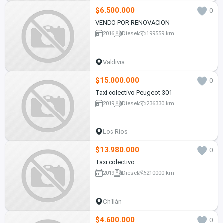
$6.500.000
0
VENDO POR RENOVACION
2016
Diesel
199559 km
Valdivia
$15.000.000
0
Taxi colectivo Peugeot 301
2019
Diesel
236330 km
Los Ríos
$13.980.000
0
Taxi colectivo
2019
Diesel
210000 km
Chillán
$4.600.000
0