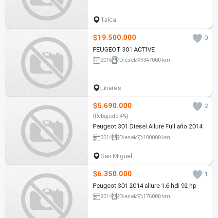
Talca
$19.500.000
0
PEUGEOT 301 ACTIVE
2016
Diesel
347000 km
Linares
$5.690.000
2
(Rebajado 4%)
Peugeot 301 Diesel Allure Full año 2014
2014
Diesel
180000 km
San Miguel
$6.350.000
1
Peugeot 301 2014 allure 1.6 hdi 92 hp
2014
Diesel
176000 km