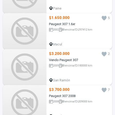
Paine
$1.650.000
5
Peugeot 307 1.6xr
2002
Bencina
297412 km
Macul
$3.200.000
2
Vendo Peugeot 307
2009
Bencina
180000 km
San Ramón
$3.700.000
7
Peugeot 307 2008
2008
Bencina
209000 km