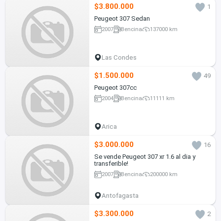
$3.800.000
1
Peugeot 307 Sedan
2007
Bencina
137000 km
Las Condes
$1.500.000
49
Peugeot 307cc
2004
Bencina
11111 km
Arica
$3.000.000
16
Se vende Peugeot 307 xr 1.6 al dia y
transferible!
2007
Bencina
200000 km
Antofagasta
$3.300.000
2