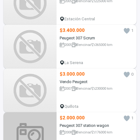
2005
Bencina
225000 km
Estación Central
$3.400.000
1
Peugeot 307 Scrum
2005
Bencina
365000 km
La Serena
$3.000.000
0
Vendo Peugeot
2007
Bencina
230000 km
Quillota
$2.000.000
1
Peugeot 307 station wagon
2008
Bencina
176000 km