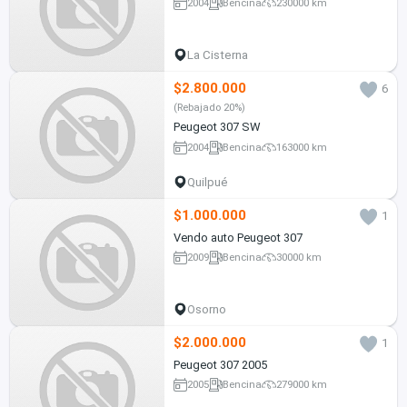
2004
Bencina
230000 km
La Cisterna
$2.800.000
6
(Rebajado 20%)
Peugeot 307 SW
2004
Bencina
163000 km
Quilpué
$1.000.000
1
Vendo auto Peugeot 307
2009
Bencina
30000 km
Osorno
$2.000.000
1
Peugeot 307 2005
2005
Bencina
279000 km