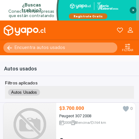
×
FILTRAR
Autos usados
Filtros aplicados
Autos Usados
$3.700.000
0
Peugeot 307 2008
2008
Bencina
164 km