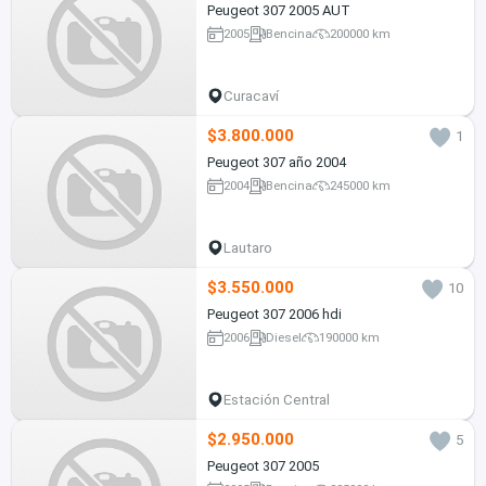
Peugeot 307 2005 AUT
2005
Bencina
200000 km
Curacaví
$3.800.000
1
Peugeot 307 año 2004
2004
Bencina
245000 km
Lautaro
$3.550.000
10
Peugeot 307 2006 hdi
2006
Diesel
190000 km
Estación Central
$2.950.000
5
Peugeot 307 2005