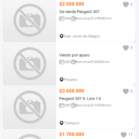
$2.500.000
2
Se vende Peugeot 307
2006
Bencina
190000 km
San José de Maipo
5
Vendo por apuro
2003
Bencina
50000 km
Peumo
$3.600.000
6
Peugeot 307 X- Line 1.6
2007
Bencina
145000 km
Temuco
$1.700.000
17