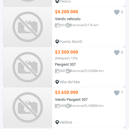
Penco
$4.200.000
0
Vendo vehiculo
2010
Bencina
176 km
Puerto Montt
$3.500.000
0
(Rebajado 15%)
Peugeot 307
2007
Bencina
155000 km
Viña del Mar
$3.650.000
7
Vendo Peugeot 307
2008
Bencina
148000 km
Valdivia