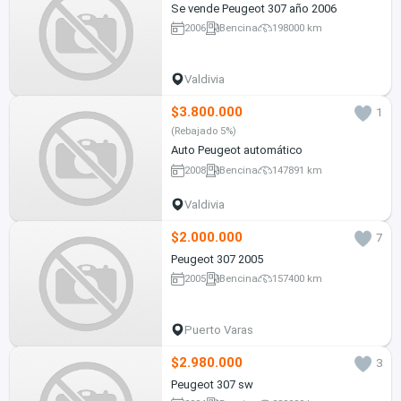
Se vende Peugeot 307 año 2006
2006
Bencina
198000 km
Valdivia
$3.800.000
1
(Rebajado 5%)
Auto Peugeot automático
2008
Bencina
147891 km
Valdivia
$2.000.000
7
Peugeot 307 2005
2005
Bencina
157400 km
Puerto Varas
$2.980.000
3
Peugeot 307 sw