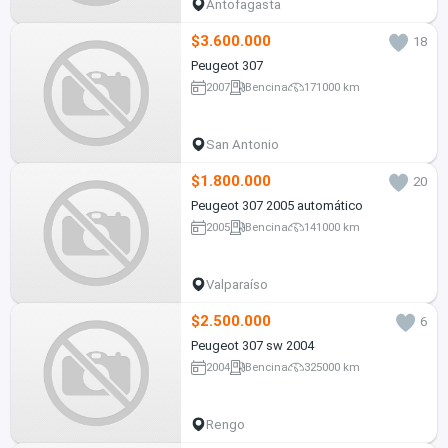
Antofagasta
$3.600.000
18
Peugeot 307
2007
Bencina
171000 km
San Antonio
$1.800.000
20
Peugeot 307 2005 automático
2005
Bencina
141000 km
Valparaíso
$2.500.000
6
Peugeot 307 sw 2004
2004
Bencina
325000 km
Rengo