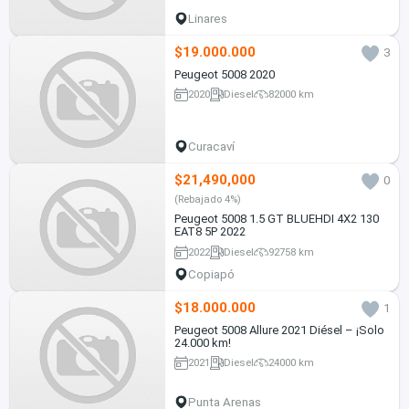
Linares
$19.000.000
3
Peugeot 5008 2020
2020
Diesel
82000 km
Curacaví
$21,490,000
0
(Rebajado 4%)
Peugeot 5008 1.5 GT BLUEHDI 4X2 130
EAT8 5P 2022
2022
Diesel
92758 km
Copiapó
$18.000.000
1
Peugeot 5008 Allure 2021 Diésel – ¡Solo
24.000 km!
2021
Diesel
24000 km
Punta Arenas