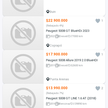
Buin
$22.900.000
1
(Rebajado 4%)
Peugeot 5008 GT BlueHDi 2023
2023
Diesel
77000 km
Copiapó
$17.900.000
1
Peugeot 5008 Allure 2019 2.0 BlueHDI
2019
Diesel
52600 km
Punta Arenas
$13.990.000
2
(Rebajado 7%)
Peugeot 5008 GT LINE 1.6 AT (2018)
2018
Bencina
139890 km