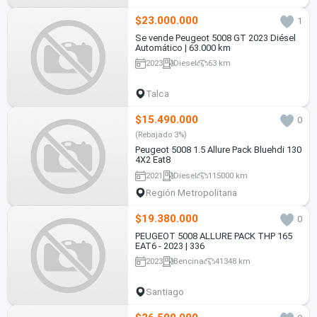
$23.000.000
1
Se vende Peugeot 5008 GT 2023 Diésel
Automático | 63.000 km
2023
Diesel
63 km
Talca
$15.490.000
0
(Rebajado 3%)
Peugeot 5008 1.5 Allure Pack Bluehdi 130
4X2 Eat8
2021
Diesel
115000 km
Región Metropolitana
$19.380.000
0
PEUGEOT 5008 ALLURE PACK THP 165
EAT6 - 2023 | 336
2023
Bencina
41348 km
Santiago