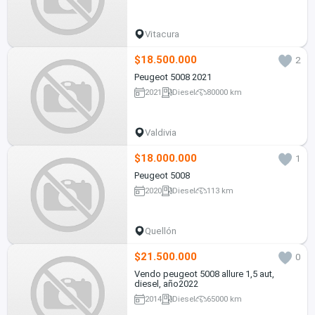
Vitacura
$18.500.000
2
Peugeot 5008 2021
2021
Diesel
80000 km
Valdivia
$18.000.000
1
Peugeot 5008
2020
Diesel
113 km
Quellón
$21.500.000
0
Vendo peugeot 5008 allure 1,5 aut,
diesel, año2022
2014
Diesel
65000 km