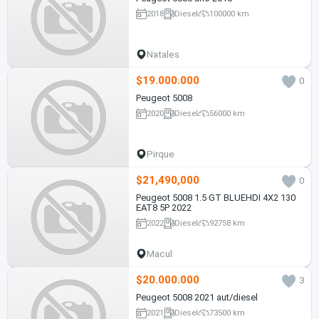
2018
Diesel
100000 km
Natales
$19.000.000
0
Peugeot 5008
2020
Diesel
56000 km
Pirque
$21,490,000
0
Peugeot 5008 1.5 GT BLUEHDI 4X2 130
EAT8 5P 2022
2022
Diesel
92758 km
Macul
$20.000.000
3
Peugeot 5008 2021 aut/diesel
2021
Diesel
73500 km