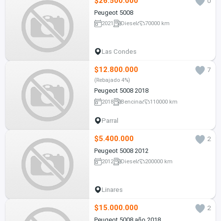
$26.500.000
0
Peugeot 5008
2021
Diesel
70000 km
Las Condes
$12.800.000
7
(Rebajado 4%)
Peugeot 5008 2018
2018
Bencina
110000 km
Parral
$5.400.000
2
Peugeot 5008 2012
2012
Diesel
200000 km
Linares
$15.000.000
2
Peugeot 5008 año 2018