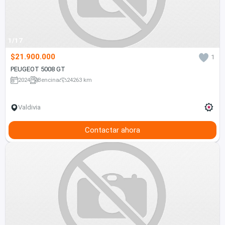
1/17
$21.900.000
1
PEUGEOT 5008 GT
2024
Bencina
24263 km
Valdivia
Contactar ahora