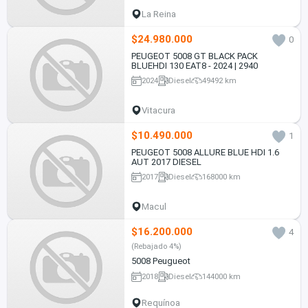
La Reina
$24.980.000
0
PEUGEOT 5008 GT BLACK PACK
BLUEHDI 130 EAT8 - 2024 | 2940
2024
Diesel
49492 km
Vitacura
$10.490.000
1
PEUGEOT 5008 ALLURE BLUE HDI 1.6
AUT 2017 DIESEL
2017
Diesel
168000 km
Macul
$16.200.000
4
(Rebajado 4%)
5008 Peugueot
2018
Diesel
144000 km
Requínoa