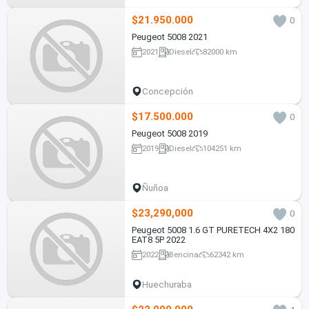
$21.950.000
0
Peugeot 5008 2021
2021
Diesel
82000 km
Concepción
$17.500.000
0
Peugeot 5008 2019
2019
Diesel
104251 km
Ñuñoa
$23,290,000
0
Peugeot 5008 1.6 GT PURETECH 4X2 180
EAT8 5P 2022
2022
Bencina
62342 km
Huechuraba