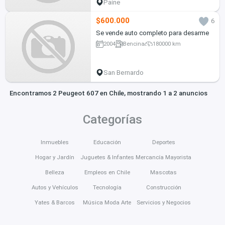
Paine
$600.000
6
Se vende auto completo para desarme
2004
Bencina
180000 km
San Bernardo
Encontramos 2 Peugeot 607 en Chile, mostrando 1 a 2 anuncios
Categorías
Inmuebles
Educación
Deportes
Hogar y Jardín
Juguetes & Infantes
Mercancía Mayorista
Belleza
Empleos en Chile
Mascotas
Autos y Vehículos
Tecnología
Construcción
Yates & Barcos
Música Moda Arte
Servicios y Negocios