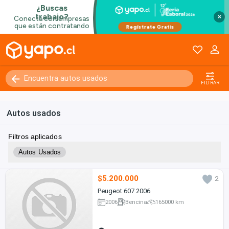
×
FILTRAR
Autos usados
Filtros aplicados
Autos Usados
$5.200.000
2
Peugeot 607 2006
2006
Bencina
165000 km