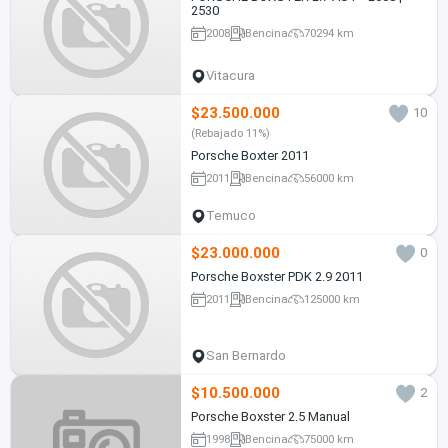
2530
2008
Bencina
70294 km
Vitacura
$23.500.000
10
(Rebajado 11%)
Porsche Boxter 2011
2011
Bencina
56000 km
Temuco
$23.000.000
0
Porsche Boxster PDK 2.9 2011
2011
Bencina
125000 km
San Bernardo
$10.500.000
2
Porsche Boxster 2.5 Manual
1998
Bencina
75000 km