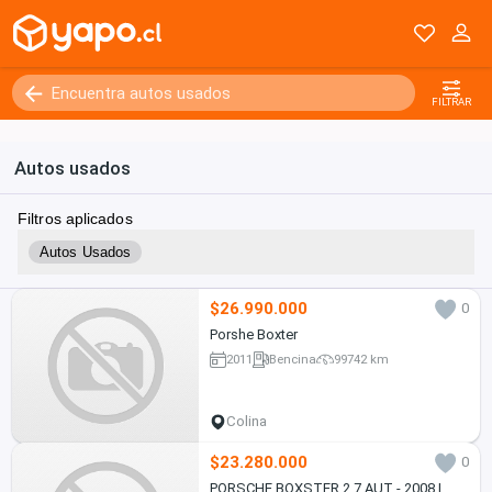
FILTRAR
Autos usados
Filtros aplicados
Autos Usados
$26.990.000
0
Porshe Boxter
2011
Bencina
99742 km
Colina
$23.280.000
0
PORSCHE BOXSTER 2.7 AUT - 2008 |