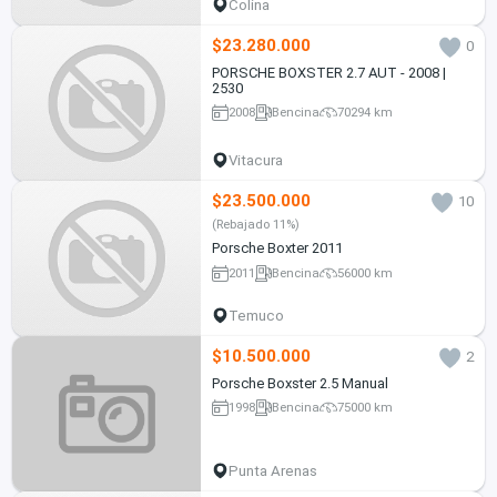
Colina
$23.280.000
0
PORSCHE BOXSTER 2.7 AUT - 2008 |
2530
2008
Bencina
70294 km
Vitacura
$23.500.000
10
(Rebajado 11%)
Porsche Boxter 2011
2011
Bencina
56000 km
Temuco
$10.500.000
2
Porsche Boxster 2.5 Manual
1998
Bencina
75000 km
Punta Arenas