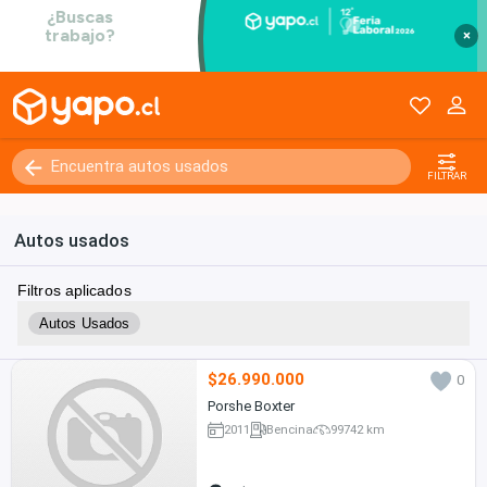
×
FILTRAR
Autos usados
Filtros aplicados
Autos Usados
$26.990.000
0
Porshe Boxter
2011
Bencina
99742 km