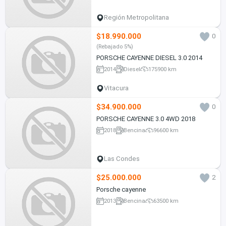
Región Metropolitana
$18.990.000
0
(Rebajado 5%)
PORSCHE CAYENNE DIESEL 3.0 2014
2014
Diesel
175900 km
Vitacura
$34.900.000
0
PORSCHE CAYENNE 3.0 4WD 2018
2018
Bencina
96600 km
Las Condes
$25.000.000
2
Porsche cayenne
2013
Bencina
63500 km