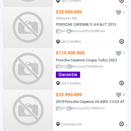
Las Condes
$22.900.000
1
(Rebajado 8%)
PORSCHE CAYENNE S 4.8 AUT 2013
2013
Bencina
102980 km
Las Condes
$115.000.000
1
Porsche Cayenne Coupe Turbo 2023
2023
Bencina
50000 km
Garantía
Las Condes
$33.990.000
0
2019 Porsche Cayenne V6 AWD 3.0 E3 AT
2019
Bencina
119000 km
Concepción