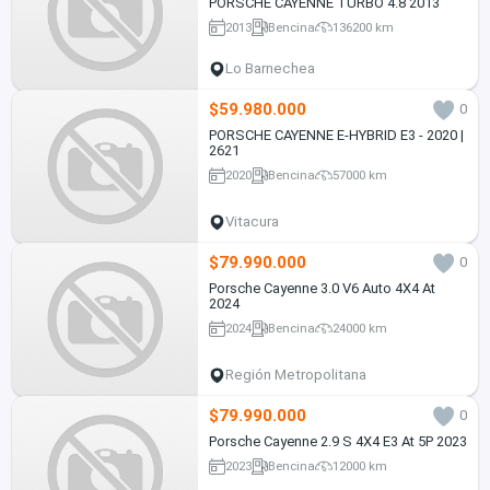
PORSCHE CAYENNE TURBO 4.8 2013
2013
Bencina
136200 km
Lo Barnechea
$59.980.000
0
PORSCHE CAYENNE E-HYBRID E3 - 2020 |
2621
2020
Bencina
57000 km
Vitacura
$79.990.000
0
Porsche Cayenne 3.0 V6 Auto 4X4 At
2024
2024
Bencina
24000 km
Región Metropolitana
$79.990.000
0
Porsche Cayenne 2.9 S 4X4 E3 At 5P 2023
2023
Bencina
12000 km