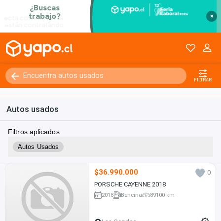
×
FILTRAR
Autos usados
Filtros aplicados
Autos Usados
$36.990.000
0
PORSCHE CAYENNE 2018
2018
Bencina
89100 km