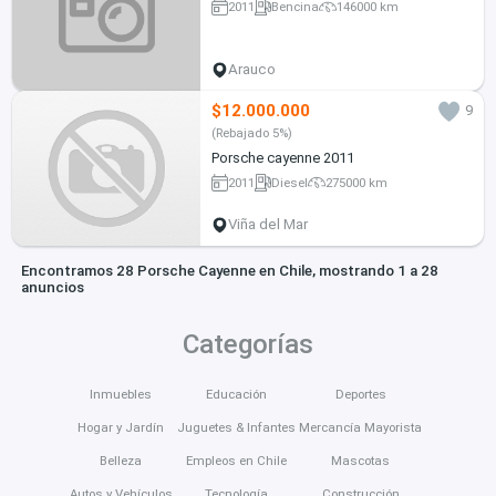
2011
Bencina
146000 km
Arauco
$12.000.000
9
(Rebajado 5%)
Porsche cayenne 2011
2011
Diesel
275000 km
Viña del Mar
Encontramos 28 Porsche Cayenne en Chile, mostrando 1 a 28
anuncios
Categorías
Inmuebles
Educación
Deportes
Hogar y Jardín
Juguetes & Infantes
Mercancía Mayorista
Belleza
Empleos en Chile
Mascotas
Autos y Vehículos
Tecnología
Construcción