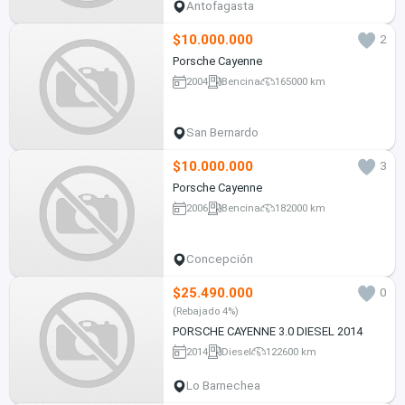
Antofagasta
$10.000.000
2
Porsche Cayenne
2004
Bencina
165000 km
San Bernardo
$10.000.000
3
Porsche Cayenne
2006
Bencina
182000 km
Concepción
$25.490.000
0
(Rebajado 4%)
PORSCHE CAYENNE 3.0 DIESEL 2014
2014
Diesel
122600 km
Lo Barnechea