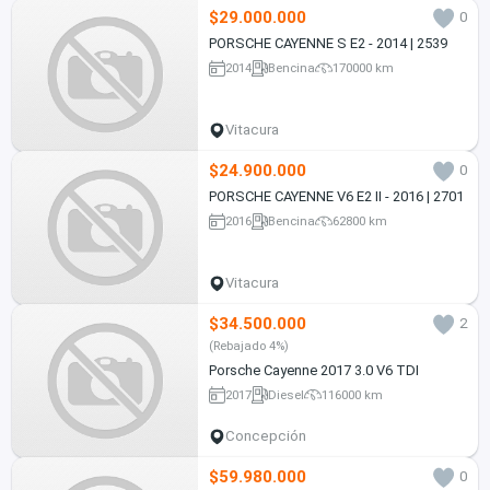
$29.000.000
0
PORSCHE CAYENNE S E2 - 2014 | 2539
2014
Bencina
170000 km
Vitacura
$24.900.000
0
PORSCHE CAYENNE V6 E2 II - 2016 | 2701
2016
Bencina
62800 km
Vitacura
$34.500.000
2
(Rebajado 4%)
Porsche Cayenne 2017 3.0 V6 TDI
2017
Diesel
116000 km
Concepción
$59.980.000
0