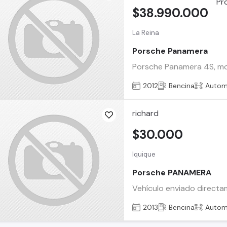
$38.990.000
La Reina
Porsche Panamera
Porsche Panamera 4S, moto
2012
Bencina
Autom
richard
$30.000
Iquique
Porsche PANAMERA
Vehículo enviado directam
2013
Bencina
Autom