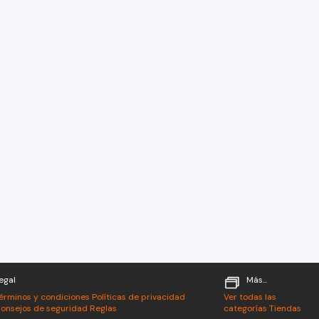
egal
Más...
érminos y condiciones
Políticas de privacidad
Ver todas las
onsejos de seguridad
Reglas
categorías
Tiendas