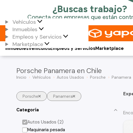
Vehículos
Inmuebles
Empleos y Servicios
Marketplace
Inmuebles
Vehículos
Empleos y Servicios
Marketplace
Porsche Panamera en Chile
Inicio
Vehículos
Autos Usados
Porsche
Panamera
Exp
Porsche
Panamera
Categoría
Enco
Autos Usados (2)
Maquinaria pesada