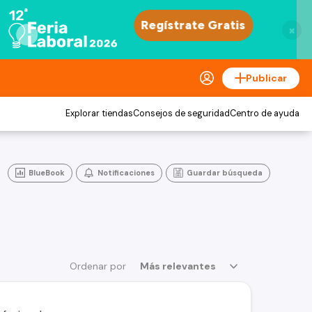
×
Publicar
Explorar tiendas
Consejos de seguridad
Centro de ayuda
BlueBook
Notificaciones
Guardar búsqueda
Ordenar por
Más relevantes