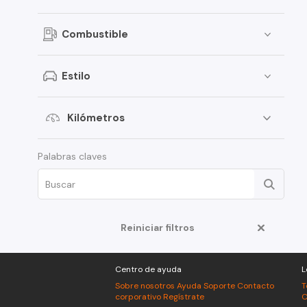
Combustible
Estilo
Kilómetros
Palabras claves
Reiniciar filtros
Centro de ayuda
L
Sobre nosotros
Ayuda
Soporte
Contacto
T
corporativo
Regístrate
C