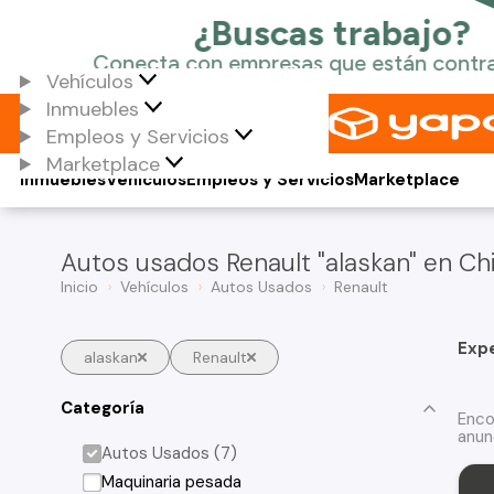
Vehículos
Inmuebles
Empleos y Servicios
Marketplace
Inmuebles
Vehículos
Empleos y Servicios
Marketplace
Autos usados Renault "alaskan" en Chi
Inicio
Vehículos
Autos Usados
Renault
Exp
alaskan
Renault
Categoría
Enco
anun
Autos Usados (7)
Maquinaria pesada