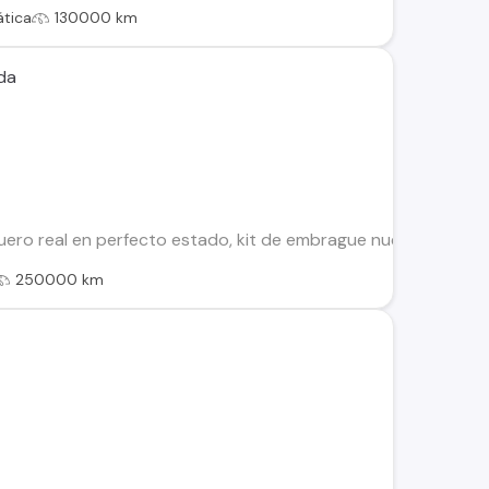
tica
130000 km
da
uero real en perfecto estado, kit de embrague nuevo, batería 
250000 km