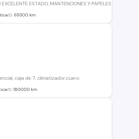
EXCELENTE ESTADO, MANTENCIONES Y PAPELES AL DÍA (conv
tica
69300 km
encial, caja de 7, climatizador,cuero
ica
180000 km