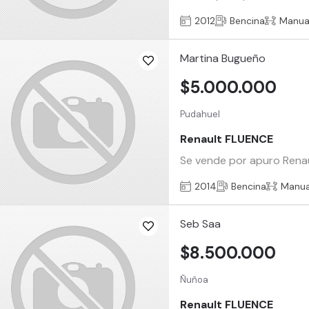
2012
Bencina
Manua
Martina Bugueño
$5.000.000
Pudahuel
Renault FLUENCE
Se vende por apuro Renau
2014
Bencina
Manua
Seb Saa
$8.500.000
Ñuñoa
Renault FLUENCE