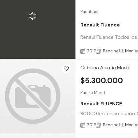
Pudahuel
Renault Fluence
Renaul Fluence Todos los 
2016
Bencina
Manua
Catalina Arratia Martí
$5.300.000
Puerto Montt
Renault FLUENCE
80.000 km, único dueño. 
2016
Bencina
Manua