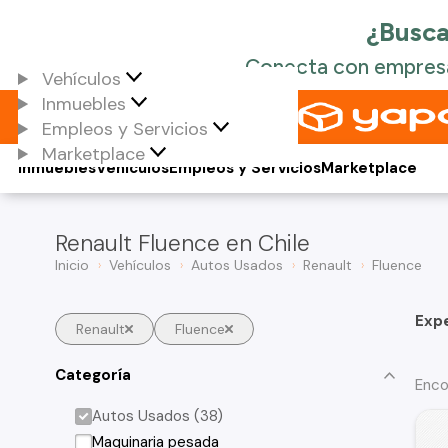
Vehículos
Inmuebles
Empleos y Servicios
Marketplace
Inmuebles
Vehículos
Empleos y Servicios
Marketplace
Renault Fluence en Chile
Inicio
Vehículos
Autos Usados
Renault
Fluence
Exp
Renault
Fluence
Categoría
Enco
Autos Usados (38)
Maquinaria pesada