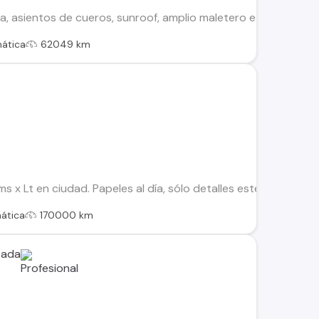
, asientos de cueros, sunroof, amplio maletero e interior
ática
62049 km
s x Lt en ciudad. Papeles al día, sólo detalles estéticos seg
ática
170000 km
tada