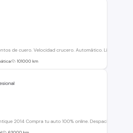
entos de cuero. Velocidad crucero. Automático. Limitador de
ática
101000 km
que 2014 Compra tu auto 100% online. Despachos dentro de la 
l
63000 km