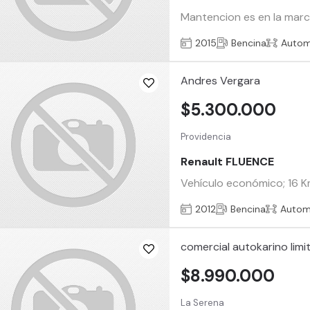
Mantencion es en la marca
2015
Bencina
Autom
Andres Vergara
$5.300.000
Providencia
Renault FLUENCE
Vehículo económico; 16 Km
2012
Bencina
Autom
comercial autokarino limi
$8.990.000
La Serena