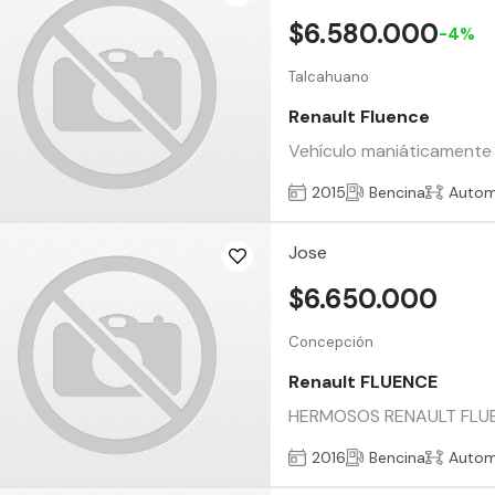
$6.580.000
-4%
Talcahuano
Renault Fluence
Vehículo maniáticamente b
2015
Bencina
Autom
Jose
$6.650.000
Concepción
Renault FLUENCE
HERMOSOS RENAULT FLUE
2016
Bencina
Autom