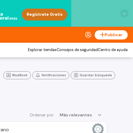
×
Publicar
Explorar tiendas
Consejos de seguridad
Centro de ayuda
BlueBook
Notificaciones
Guardar búsqueda
Ordenar por
Más relevantes
rano