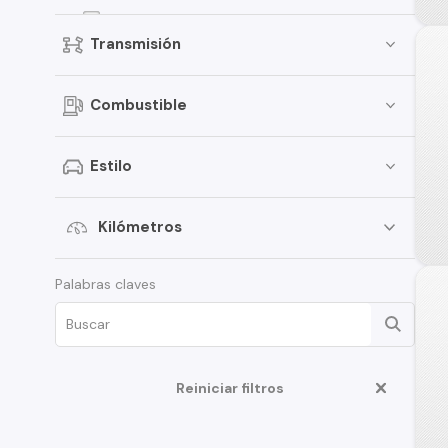
Captur
Transmisión
Oroch
Express
Combustible
Kangoo
Megane2
Estilo
Arkana
Megane
Kilómetros
Scenic
Palabras claves
18
Latitude
Megan
Reiniciar filtros
Megane3