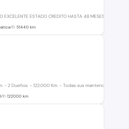
O EXCELENTE ESTADO CREDITO HASTA 48 MESES CON 1.800.
ática
51440 km
. - 2 Dueños. - 122.000 Km. - Todas sus mantenciones en Derc
l
122000 km