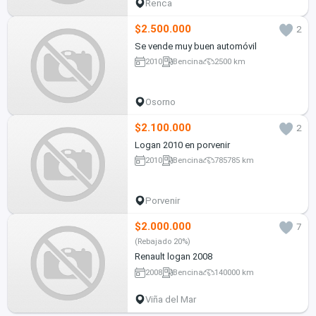
Renca
$2.500.000
2
Se vende muy buen automóvil
2010
Bencina
2500 km
Osorno
$2.100.000
2
Logan 2010 en porvenir
2010
Bencina
785785 km
Porvenir
$2.000.000
7
(Rebajado 20%)
Renault logan 2008
2008
Bencina
140000 km
Viña del Mar