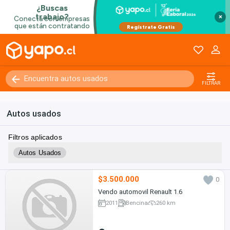
×
FILTRAR
Autos usados
Filtros aplicados
Autos Usados
$3.500.000
0
Vendo automovil Renault 1.6
2011
Bencina
260 km