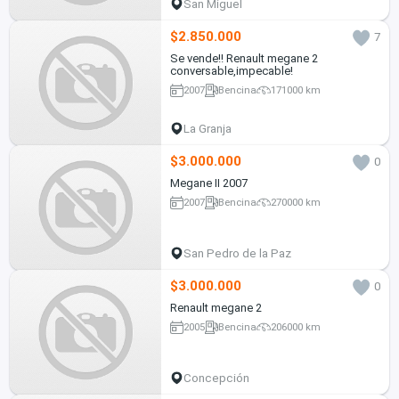
San Miguel
$2.850.000
7
Se vende!! Renault megane 2
conversable,impecable!
2007
Bencina
171000 km
La Granja
$3.000.000
0
Megane II 2007
2007
Bencina
270000 km
San Pedro de la Paz
$3.000.000
0
Renault megane 2
2005
Bencina
206000 km
Concepción