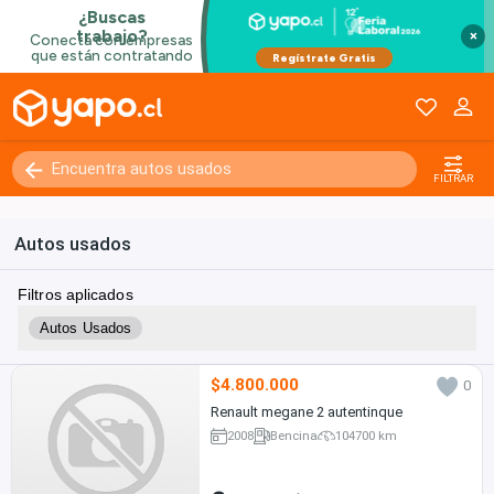
×
FILTRAR
Autos usados
Filtros aplicados
Autos Usados
$4.800.000
0
Renault megane 2 autentinque
2008
Bencina
104700 km