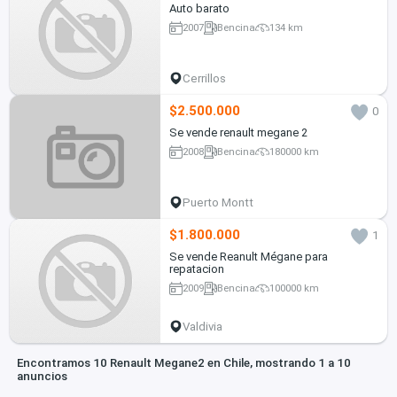
Auto barato
2007
Bencina
134 km
Cerrillos
$2.500.000
0
Se vende renault megane 2
2008
Bencina
180000 km
Puerto Montt
$1.800.000
1
Se vende Reanult Mégane para
repatacion
2009
Bencina
100000 km
Valdivia
Encontramos 10 Renault Megane2 en Chile, mostrando 1 a 10
anuncios