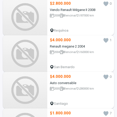
$2.800.000
0
Vendo Renault Mégane II 2008
2008
Bencina
187000 km
Requínoa
$4.000.000
1
Renault megane 2 2004
2004
Bencina
160000 km
San Bernardo
$4.000.000
0
Auto conversable
2005
Bencina
280000 km
Santiago
$1.800.000
7