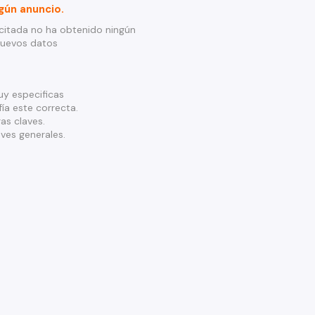
gún anuncio.
citada no ha obtenido ningún
nuevos datos
y especificas
ía este correcta.
as claves.
ves generales.