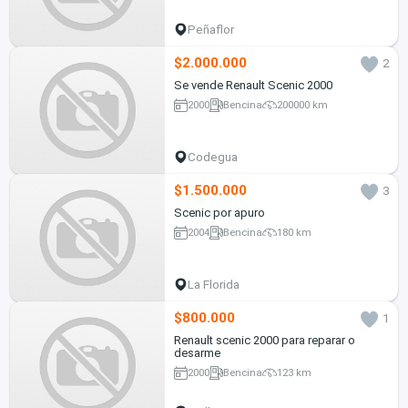
Peñaflor
$2.000.000
2
Se vende Renault Scenic 2000
2000
Bencina
200000 km
Codegua
$1.500.000
3
Scenic por apuro
2004
Bencina
180 km
La Florida
$800.000
1
Renault scenic 2000 para reparar o
desarme
2000
Bencina
123 km