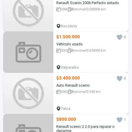
Renault Scenic 2006 Perfecto estado
2006
Bencina
200000 km
Recoleta
$1.500.000
0
Vehículo usado
2003
Bencina
234000 km
Valparaíso
$3.400.000
0
Auto Renault scenic
2005
Bencina
180 km
Talca
$800.000
1
Renault scenic 2 2.0 para reparar o
desarme