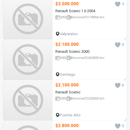
$3.500.000
3
Renault Scenic 1.6 2004
2004
Bencina
178066 km
Valparaíso
$2.100.000
0
Renault Scenic 2000
2000
Bencina
260000 km
Santiago
$2.100.000
6
Renault Scenic
2004
Bencina
220000 km
Puente Alto
$2.800.000
0