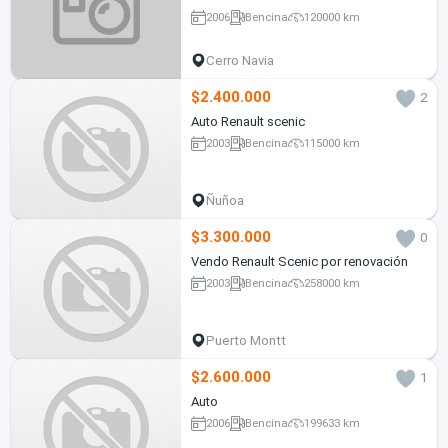
2006
Bencina
120000 km
Cerro Navia
$2.400.000
2
Auto Renault scenic
2003
Bencina
115000 km
Ñuñoa
$3.300.000
0
Vendo Renault Scenic por renovación
2003
Bencina
258000 km
Puerto Montt
$2.600.000
1
Auto
2006
Bencina
199633 km