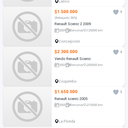
Lanco
$1.500.000
9
(Rebajado 36%)
Renault Scenic 2 2009
2009
Bencina
120000 km
Concepción
$2.300.000
4
Vendo Renault Scenic
2003
Bencina
200000 km
Coquimbo
$1.650.000
5
Renault scenic 2005
2005
Bencina
210000 km
La Florida