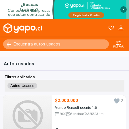
×
FILTRAR
Autos usados
Filtros aplicados
Autos Usados
$2.000.000
2
Vendo Renault scenic 1.6
2002
Bencina
325523 km