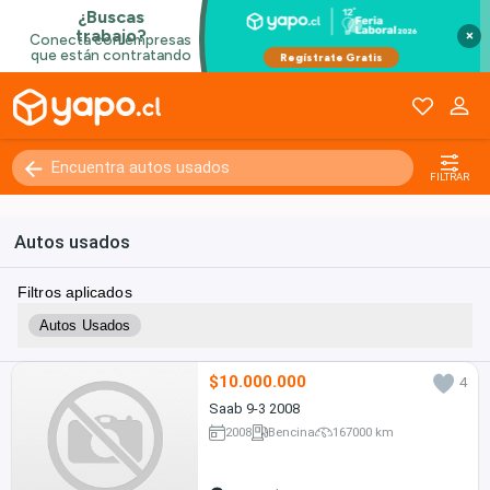
×
Kilómetros
0 - 250000+
FILTRAR
Autos usados
Filtros aplicados
Autos Usados
$10.000.000
4
Saab 9-3 2008
2008
Bencina
167000 km