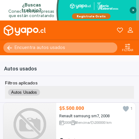
×
FILTRAR
Autos usados
Filtros aplicados
Autos Usados
$5.500.000
1
Renault samsung sm7, 2008
2008
Bencina
200000 km