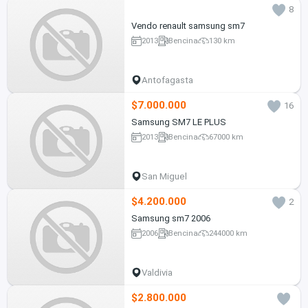
8
Vendo renault samsung sm7
2013
Bencina
130 km
Antofagasta
$7.000.000
16
Samsung SM7 LE PLUS
2013
Bencina
67000 km
San Miguel
$4.200.000
2
Samsung sm7 2006
2006
Bencina
244000 km
Valdivia
$2.800.000