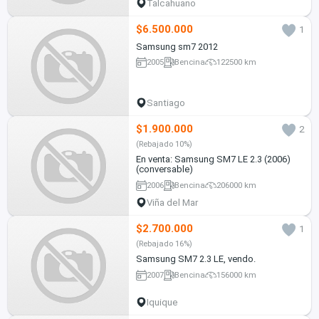
Talcahuano
$6.500.000
1
Samsung sm7 2012
2005
Bencina
122500 km
Santiago
$1.900.000
2
(Rebajado 10%)
En venta: Samsung SM7 LE 2.3 (2006)
(conversable)
2006
Bencina
206000 km
Viña del Mar
$2.700.000
1
(Rebajado 16%)
Samsung SM7 2.3 LE, vendo.
2007
Bencina
156000 km
Iquique