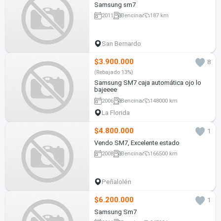
Samsung sm7
2011
Bencina
187 km
San Bernardo
$3.900.000
8
(Rebajado 13%)
Samsung SM7 caja automática ojo lo
bajeeee
2006
Bencina
148000 km
La Florida
$4.800.000
1
Vendo SM7, Excelente estado
2008
Bencina
166500 km
Peñalolén
$6.200.000
1
Samsung Sm7