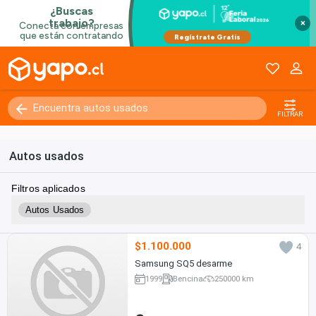
×
FILTRAR
Autos usados
Filtros aplicados
Autos Usados
$1.100.000
4
Samsung SQ5 desarme
1999
Bencina
250000 km