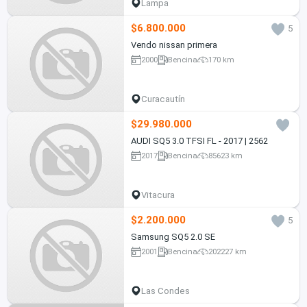
Lampa
$6.800.000
5
Vendo nissan primera
2000
Bencina
170 km
Curacautín
$29.980.000
AUDI SQ5 3.0 TFSI FL - 2017 | 2562
2017
Bencina
85623 km
Vitacura
$2.200.000
5
Samsung SQ5 2.0 SE
2001
Bencina
202227 km
Las Condes