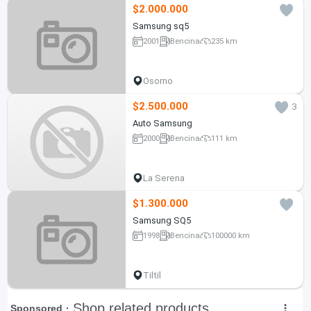
$2.000.000
Samsung sq5
2001
Bencina
235 km
Osorno
$2.500.000
3
Auto Samsung
2000
Bencina
111 km
La Serena
$1.300.000
Samsung SQ5
1998
Bencina
100000 km
Tiltil