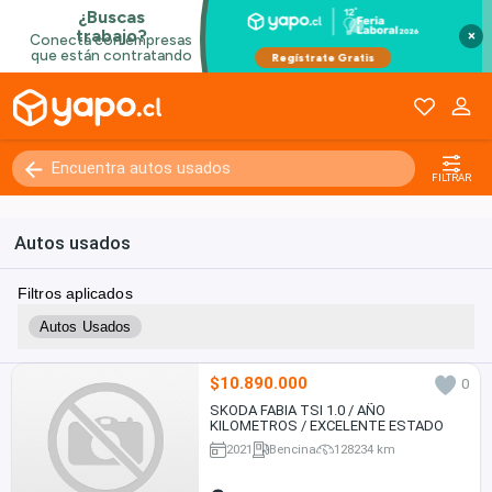
×
FILTRAR
Autos usados
Filtros aplicados
Autos Usados
$10.890.000
0
SKODA FABIA TSI 1.0 / AÑO
KILOMETROS / EXCELENTE ESTADO
2021
Bencina
128234 km