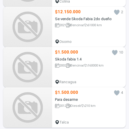
Colina
$12.150.000
2
Se vende Skoda Fabia 2do dueño
2021
Bencina
61000 km
Osorno
$1.500.000
10
Skoda fabia 1.4
2002
Bencina
160000 km
Rancagua
$1.500.000
4
Para desarme
2012
Diesel
210 km
Talca