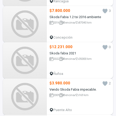
Rancagua
$7.800.000
3
Skoda Fabia 1.2 tsi 2016 ambiente
2016
Bencina
87040 km
Concepción
$12.231.000
0
Skoda fabia 2021
2022
Bencina
35000 km
Ñuñoa
$3.980.000
2
Vendo Skoda Fabia impecable.
2009
Bencina
169 km
Puente Alto