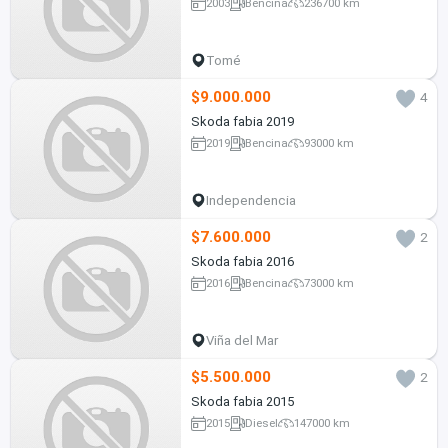
2003
Bencina
236700 km
Tomé
$9.000.000
4
Skoda fabia 2019
2019
Bencina
93000 km
Independencia
$7.600.000
2
Skoda fabia 2016
2016
Bencina
73000 km
Viña del Mar
$5.500.000
2
Skoda fabia 2015
2015
Diesel
147000 km