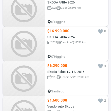
SKODA FABIA 2026
2026
Gas
5596 km
O'Higgins
$16.990.000
0
SKODA FABIA 2024
2024
Bencina
8056 km
O'Higgins
$6.290.000
4
Skoda Fabia 1.2 TSI 2015
2015
Bencina
132000 km
Santiago
$1.600.000
2
Vendo auto Skoda