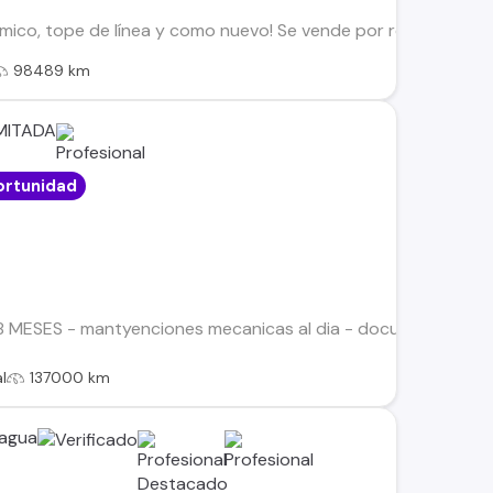
mico, tope de línea y como nuevo! Se vende por renovación Excel
98489 km
MITADA
rtunidad
ESES - mantyenciones mecanicas al dia - documentos al dia 
l
137000 km
cagua