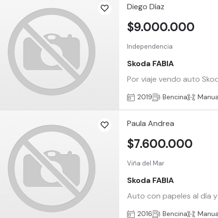
Diego Díaz
$9.000.000
Independencia
Skoda FABIA
Por viaje vendo auto Skod
2019
Bencina
Manua
Paula Andrea
$7.600.000
Viña del Mar
Skoda FABIA
Auto con papeles al día 
2016
Bencina
Manua