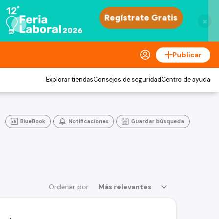
×
Publicar
Explorar tiendas
Consejos de seguridad
Centro de ayuda
BlueBook
Notificaciones
Guardar búsqueda
Ordenar por
Más relevantes