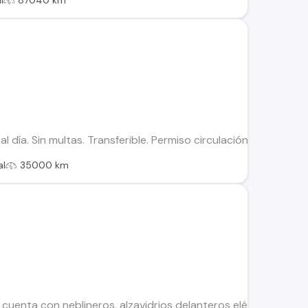
l
87040 km
l día. Sin multas. Transferible. Permiso circulación y SOAP al
al
35000 km
 cuenta con neblineros, alzavidrios delanteros eléctricos, vel