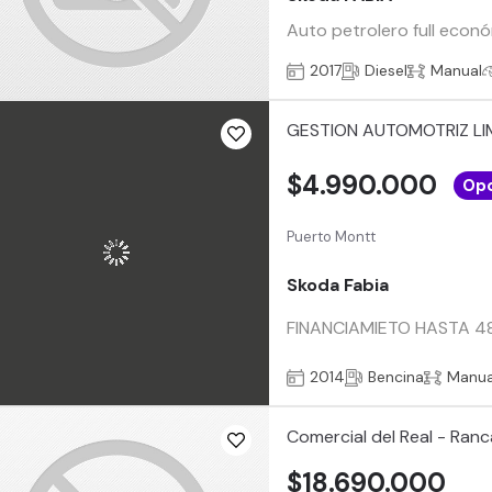
Auto petrolero full econó
2017
Diesel
Manual
GESTION AUTOMOTRIZ LI
$4.990.000
Opo
Puerto Montt
Skoda Fabia
FINANCIAMIETO HASTA 48 M
2014
Bencina
Manua
Comercial del Real - Ran
$18.690.000