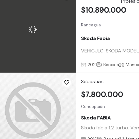
$10.890.000
Rancagua
Skoda Fabia
VEHICULO: SKODA MODELO
2021
Bencina
Manua
Sebastián
$7.800.000
Concepción
Skoda FABIA
Skoda fabia 1.2 turbo. V