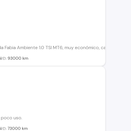
a Fabia Ambiente 1.0 TSI MT6, muy económico, caja 6 velocidades
l
93000 km
y poco uso.
l
73000 km