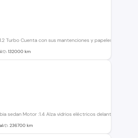
.2 Turbo Cuenta con sus mantenciones y papeles al día. (Distri
l
132000 km
bia sedan Motor :1.4 Alza vidrios eléctricos delanteros Cierr
al
236700 km