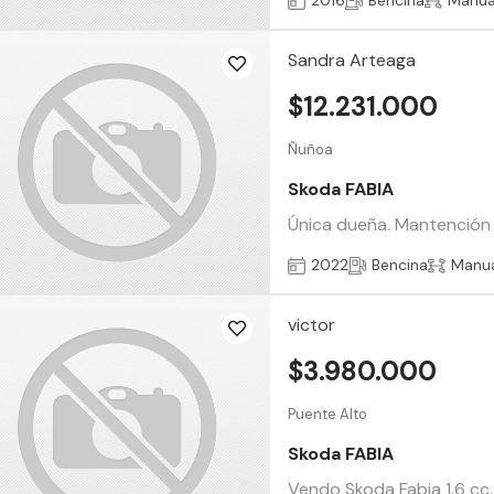
2016
Bencina
Manua
Sandra Arteaga
$12.231.000
Ñuñoa
Skoda FABIA
Única dueña. Mantención a
2022
Bencina
Manu
victor
$3.980.000
Puente Alto
Skoda FABIA
Vendo Skoda Fabia 1.6 cc,