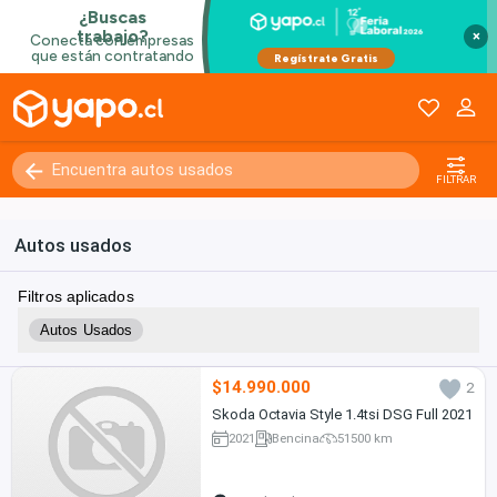
×
FILTRAR
Autos usados
Filtros aplicados
Autos Usados
$14.990.000
2
Skoda Octavia Style 1.4tsi DSG Full 2021
2021
Bencina
51500 km