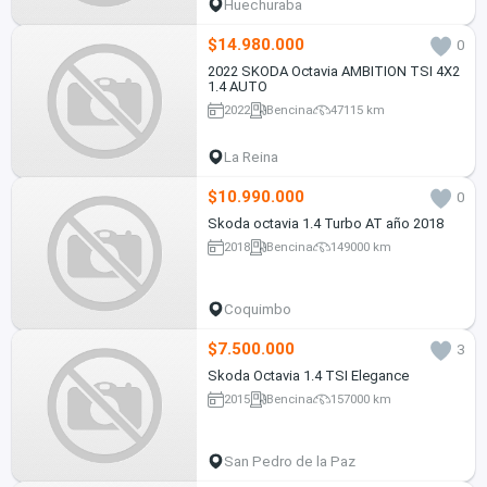
Huechuraba
$14.980.000
0
2022 SKODA Octavia AMBITION TSI 4X2
1.4 AUTO
2022
Bencina
47115 km
La Reina
$10.990.000
0
Skoda octavia 1.4 Turbo AT año 2018
2018
Bencina
149000 km
Coquimbo
$7.500.000
3
Skoda Octavia 1.4 TSI Elegance
2015
Bencina
157000 km
San Pedro de la Paz