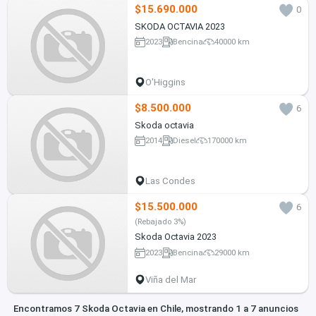
$15.690.000
0
SKODA OCTAVIA 2023
2023
Bencina
40000 km
O'Higgins
$8.500.000
6
Skoda octavia
2014
Diesel
170000 km
Las Condes
$15.500.000
6
(Rebajado 3%)
Skoda Octavia 2023
2023
Bencina
29000 km
Viña del Mar
Encontramos 7 Skoda Octavia en Chile, mostrando 1 a 7 anuncios