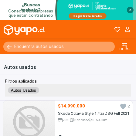
×
FILTRAR
Autos usados
Filtros aplicados
Autos Usados
$14.990.000
2
Skoda Octavia Style 1.4tsi DSG Full 2021
2021
Bencina
51500 km