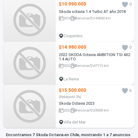
$10.990.000
0
Skoda octavia 1.4 Turbo AT año 2018
2018
Bencina
149000 km
Coquimbo
$14.980.000
0
2022 SKODA Octavia AMBITION TSI 4X2
1.4 AUTO
2022
Bencina
47115 km
La Reina
$15.500.000
6
(Rebajado 3%)
Skoda Octavia 2023
2023
Bencina
29000 km
Viña del Mar
Encontramos 7 Skoda Octavia en Chile, mostrando 1 a 7 anuncios