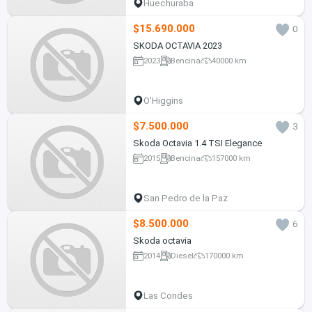
Huechuraba
$15.690.000
0
SKODA OCTAVIA 2023
2023
Bencina
40000 km
O'Higgins
$7.500.000
3
Skoda Octavia 1.4 TSI Elegance
2015
Bencina
157000 km
San Pedro de la Paz
$8.500.000
6
Skoda octavia
2014
Diesel
170000 km
Las Condes