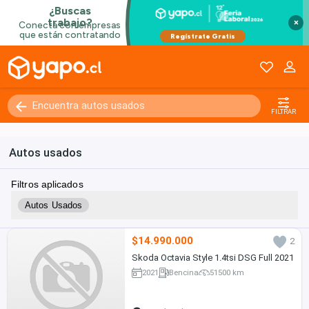
×
FILTRAR
Autos usados
Filtros aplicados
Autos Usados
$14.990.000
2
Skoda Octavia Style 1.4tsi DSG Full 2021
2021
Bencina
51500 km