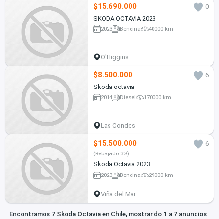
$15.690.000
0
SKODA OCTAVIA 2023
2023
Bencina
40000 km
O'Higgins
$8.500.000
6
Skoda octavia
2014
Diesel
170000 km
Las Condes
$15.500.000
6
(Rebajado 3%)
Skoda Octavia 2023
2023
Bencina
29000 km
Viña del Mar
Encontramos 7 Skoda Octavia en Chile, mostrando 1 a 7 anuncios