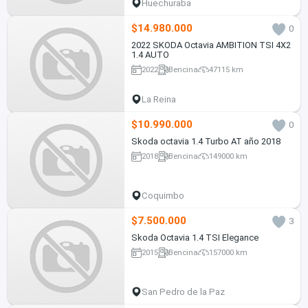
Huechuraba
$14.980.000
0
2022 SKODA Octavia AMBITION TSI 4X2
1.4 AUTO
2022
Bencina
47115 km
La Reina
$10.990.000
0
Skoda octavia 1.4 Turbo AT año 2018
2018
Bencina
149000 km
Coquimbo
$7.500.000
3
Skoda Octavia 1.4 TSI Elegance
2015
Bencina
157000 km
San Pedro de la Paz