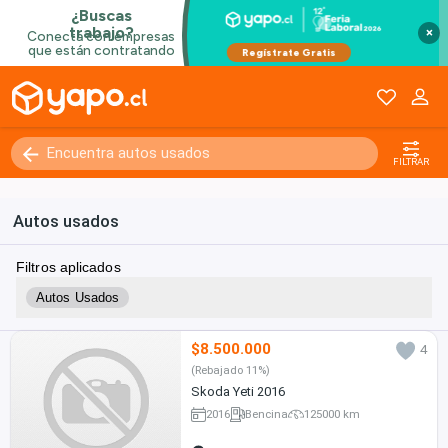
×
FILTRAR
Autos usados
Filtros aplicados
Autos Usados
$8.500.000
4
(Rebajado 11%)
Skoda Yeti 2016
2016
Bencina
125000 km