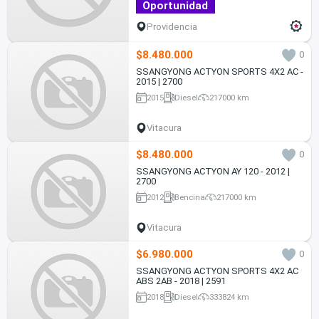
Oportunidad
Providencia
$8.480.000
0
SSANGYONG ACTYON SPORTS 4X2 AC -
2015 | 2700
2015
Diesel
217000 km
Vitacura
$8.480.000
0
SSANGYONG ACTYON AY 120 - 2012 |
2700
2012
Bencina
217000 km
Vitacura
$6.980.000
0
SSANGYONG ACTYON SPORTS 4X2 AC
ABS 2AB - 2018 | 2591
2018
Diesel
333824 km