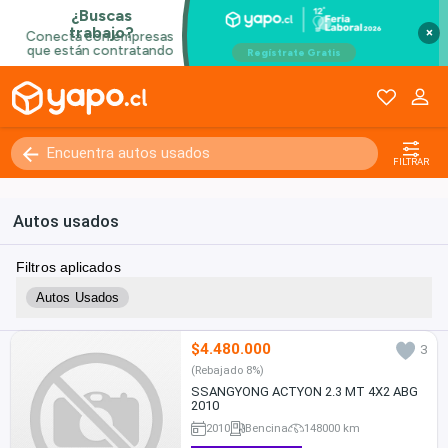
×
FILTRAR
Autos usados
Filtros aplicados
Autos Usados
$4.480.000
3
(Rebajado 8%)
SSANGYONG ACTYON 2.3 MT 4X2 ABG
2010
2010
Bencina
148000 km