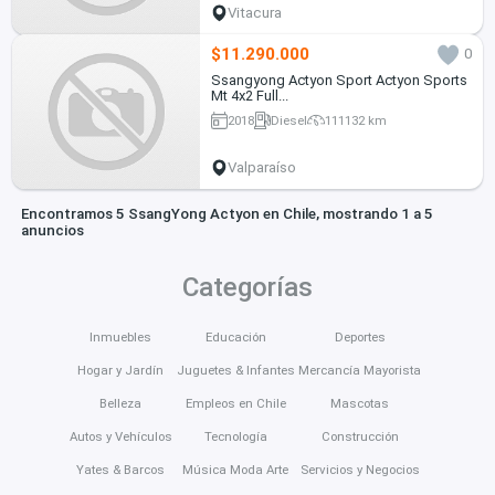
Vitacura
$11.290.000
0
Ssangyong Actyon Sport Actyon Sports
Mt 4x2 Full...
2018
Diesel
111132 km
Valparaíso
Encontramos 5 SsangYong Actyon en Chile, mostrando 1 a 5
anuncios
Categorías
Inmuebles
Educación
Deportes
Hogar y Jardín
Juguetes & Infantes
Mercancía Mayorista
Belleza
Empleos en Chile
Mascotas
Autos y Vehículos
Tecnología
Construcción
Yates & Barcos
Música Moda Arte
Servicios y Negocios