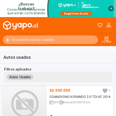
×
FILTRAR
Autos usados
Filtros aplicados
Autos Usados
$6.500.000
1
SSANGYONG KORANDO 2.0 TDI AT 2014
2014
Diesel
183710 km