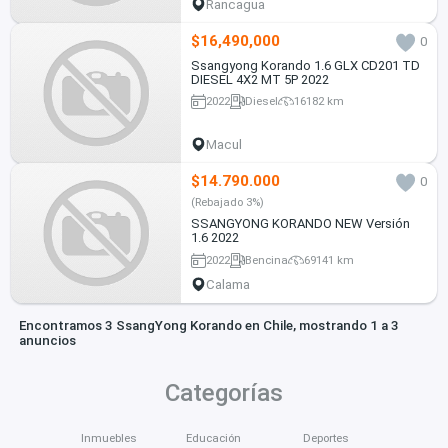
Rancagua
$16,490,000
0
Ssangyong Korando 1.6 GLX CD201 TD
DIESEL 4X2 MT 5P 2022
2022
Diesel
16182 km
Macul
$14.790.000
0
(Rebajado 3%)
SSANGYONG KORANDO NEW Versión
1.6 2022
2022
Bencina
69141 km
Calama
Encontramos 3 SsangYong Korando en Chile, mostrando 1 a 3
anuncios
Categorías
Inmuebles
Educación
Deportes