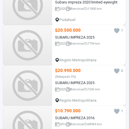
Subaru impreza 2020 limited eyesight
2020
Bencina
11800 km
Pudahuel
$20.500.000
1
SUBARU IMPREZA 2025
2025
Bencina
7794 km
Región Metropolitana
$20.990.000
0
(Rebajado 5%)
SUBARU IMPREZA 2025
2025
Bencina
7245 km
Región Metropolitana
$10.790.000
1
SUBARU IMPREZA 2016
2016
Bencina
68969 km