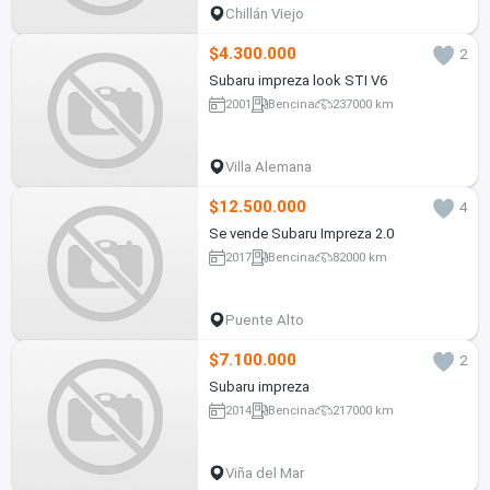
Chillán Viejo
$4.300.000
2
Subaru impreza look STI V6
2001
Bencina
237000 km
Villa Alemana
$12.500.000
4
Se vende Subaru Impreza 2.0
2017
Bencina
82000 km
Puente Alto
$7.100.000
2
Subaru impreza
2014
Bencina
217000 km
Viña del Mar