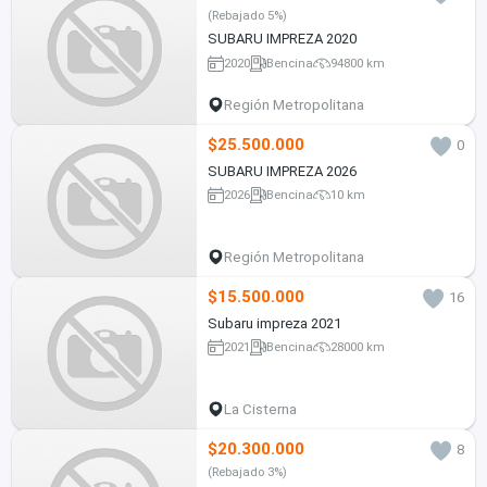
(Rebajado 5%)
SUBARU IMPREZA 2020
2020
Bencina
94800 km
Región Metropolitana
$25.500.000
0
SUBARU IMPREZA 2026
2026
Bencina
10 km
Región Metropolitana
$15.500.000
16
Subaru impreza 2021
2021
Bencina
28000 km
La Cisterna
$20.300.000
8
(Rebajado 3%)