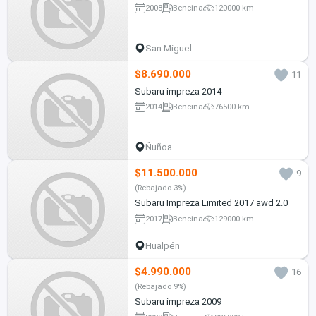
2008
Bencina
120000 km
San Miguel
$8.690.000
11
Subaru impreza 2014
2014
Bencina
76500 km
Ñuñoa
$11.500.000
9
(Rebajado 3%)
Subaru Impreza Limited 2017 awd 2.0
2017
Bencina
129000 km
Hualpén
$4.990.000
16
(Rebajado 9%)
Subaru impreza 2009