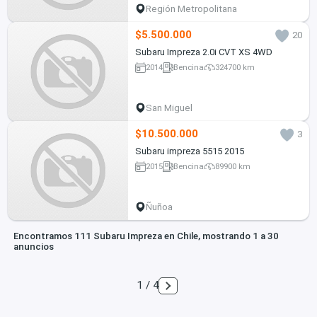
Región Metropolitana
$5.500.000
20
Subaru Impreza 2.0i CVT XS 4WD
2014
Bencina
324700 km
San Miguel
$10.500.000
3
Subaru impreza 5515 2015
2015
Bencina
89900 km
Ñuñoa
Encontramos 111 Subaru Impreza en Chile, mostrando 1 a 30
anuncios
1 / 4