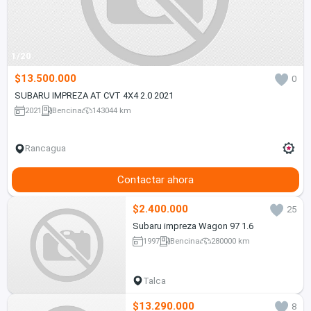
1/20
$13.500.000
0
SUBARU IMPREZA AT CVT 4X4 2.0 2021
2021
Bencina
143044 km
Rancagua
Contactar ahora
$2.400.000
25
Subaru impreza Wagon 97 1.6
1997
Bencina
280000 km
Talca
$13.290.000
8