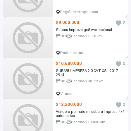
Región Metropolitana
$9.000.000
2
Subaru impreza gc8 wrx nacional
2001
Bencina
1000 km
Padre Hurtado
$10.680.000
0
SUBARU IMPREZA 2.0 CVT XS - 2017 |
2914
2017
Bencina
81322 km
Vitacura
$12.200.000
0
Vendo o permuto mi subaru impresa 4x4
automatico
2017
Bencina
114000 km