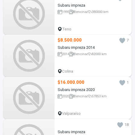
Subaru impreza
1995
Bencina
380000 km
Teno
$8.500.000
7
Subaru impreza 2014
2014
Bencina
82000 km
Colina
$16.000.000
1
Subaru impreza 2020
2020
Bencina
57853 km
Valparaíso
18
Subaru impreza