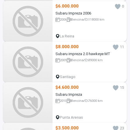
$6.000.000
0
Subaru Impreza 2006
2006
Bencina
118000 km
La Reina
$8.000.000
11
Subaru impreza 2.0 hawkeye MT
2009
Bencina
89000 km
Santiago
$4.600.000
15
Subaru Impreza
2010
Bencina
76000 km
Punta Arenas
$3.500.000
23