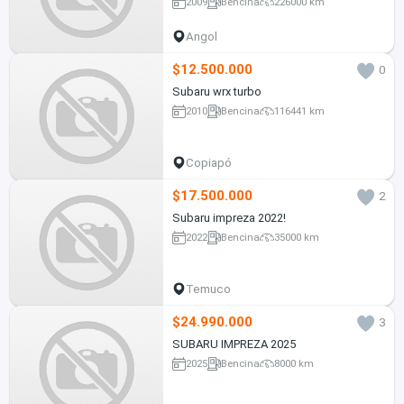
2009
Bencina
226000 km
Angol
$12.500.000
0
Subaru wrx turbo
2010
Bencina
116441 km
Copiapó
$17.500.000
2
Subaru impreza 2022!
2022
Bencina
35000 km
Temuco
$24.990.000
3
SUBARU IMPREZA 2025
2025
Bencina
8000 km